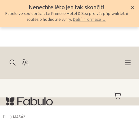
Přejít
Nenechte léto jen tak skončit!
na
Fabulo ve spolupráci s Le Primore Hotel & Spa pro vás připravili letní
obsah
soutěž o hodnotné výhry.
Další informace →
NÁKUPNÍ
KOŠÍK
Domů
MASÁŽ