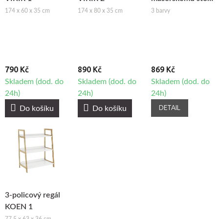
Tandem
174 x 60 x 35 cm
174 x 80 x 35 cm
3 barvy
790 Kč
890 Kč
869 Kč
Skladem (dod. do
Skladem (dod. do
Skladem (dod. do
24h)
24h)
24h)
DETAIL
Do košíku
Do košíku
3-policový regál
KOEN 1