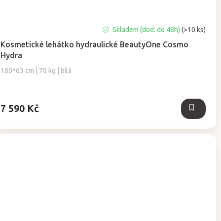
Průměrné
Skladem (dod. do 48h)
(>10 ks)
hodnocení
Kosmetické lehátko hydraulické BeautyOne Cosmo
produktu
Hydra
je
4,9
180*63 cm | 70 kg | bílá
z
5
hvězdiček.
7 590 Kč