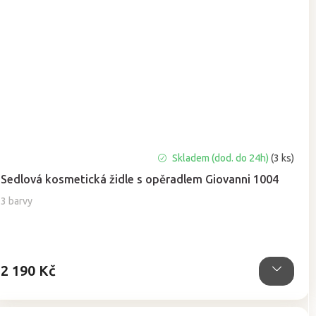
Průměrné
Skladem (dod. do 24h)
(3 ks)
hodnocení
Sedlová kosmetická židle s opěradlem Giovanni 1004
produktu
je
3 barvy
5,0
z
5
hvězdiček.
2 190 Kč