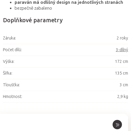
paraván má odlišný design na jednotlivých stranách
bezpečně zabaleno
Doplňkové parametry
Záruka
:
2 roky
Počet dílů
:
3-dílný
Výška
:
172 cm
Šířka
:
135 cm
Tloušťka
:
3 cm
Hmotnost
:
2,9 kg