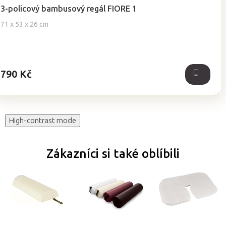
hodnocení
3-policový bambusový regál FIORE 1
produktu
je
71 x 53 x 26 cm
5,0
z
5
hvězdiček.
790 Kč
High-contrast mode
Zákazníci si také oblíbili