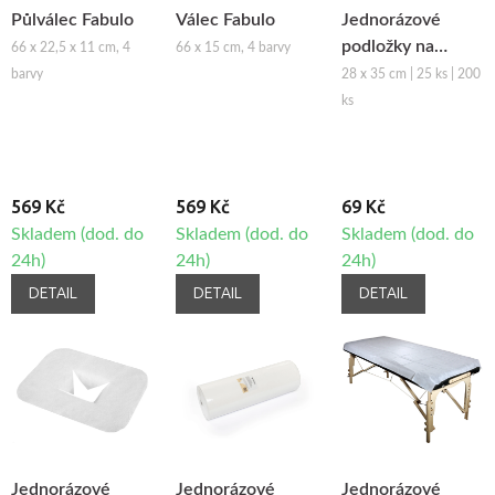
Půlválec Fabulo
Válec Fabulo
Jednorázové
podložky na
66 x 22,5 x 11 cm, 4
66 x 15 cm, 4 barvy
podhlavník z
barvy
28 x 35 cm | 25 ks | 200
netkané textilie
ks
Fabulo
569 Kč
569 Kč
69 Kč
Skladem (dod. do
Skladem (dod. do
Skladem (dod. do
24h)
24h)
24h)
DETAIL
DETAIL
DETAIL
Jednorázové
Jednorázové
Jednorázové