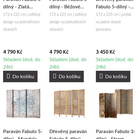
dílný - Zlatá
dílný - Béžové
Fabulo 5-dílný -
mandala / Zlaté
listy / Květinová
Tanec listů
172 x 225 cm | odlišný
172 x 225 cm | odlišný
172 x 225 cm | potisk
listy
louka
design na jednotlivých
design na jednotlivých
na jedné straně
stranách
stranách
paravánu
4 790 Kč
4 790 Kč
3 450 Kč
Skladem (dod. do
Skladem (dod. do
Skladem (dod. do
24h)
24h)
24h)
Do košíku
Do košíku
Do košíku
Paraván Fabulo 5-
Dřevěný paraván
Paraván Fabulo 3-