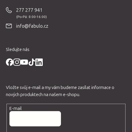
p
277 277 941
a
t
info@fabulo.cz
í
Sledujte nás
Vložte svůj e-mail a my vám budeme zasílat informace o
nových produktech na našem e-shopu.
E-mail