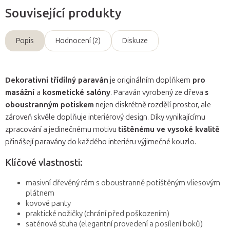
Související produkty
Popis
Hodnocení (2)
Diskuze
Dekorativní třídílný paraván
je originálním doplňkem
pro
masážní
a
kosmetické salóny
. Paraván vyrobený ze dřeva
s
oboustranným potiskem
nejen diskrétně rozdělí prostor, ale
zároveň skvěle doplňuje interiérový design. Díky vynikajícímu
zpracování a jedinečnému motivu
tištěnému ve vysoké kvalitě
přinášejí paravány do každého interiéru výjimečné kouzlo.
Klíčové vlastnosti:
masivní dřevěný rám s oboustranně potištěným vliesovým
plátnem
kovové panty
praktické nožičky (chrání před poškozením)
saténová stuha (elegantní provedení a posílení boků)