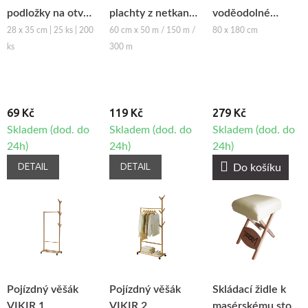
podložky na otvor
plachty z netkané
voděodolné
obličeje z netkané
textilie Fabulo v
plachty Fabulo,
28 x 35 cm | 25 ks | 200
60 cm x 50 m / 150 m /
80 x 180 cm
textilie Fabulo
roli, 60cm
10ks
ks
300 m
69 Kč
119 Kč
279 Kč
Skladem (dod. do
Skladem (dod. do
Skladem (dod. do
24h)
24h)
24h)
DETAIL
DETAIL
Do košíku
Pojízdný věšák
Pojízdný věšák
Skládací židle k
VIKIR 1
VIKIR 2
masérskému stolu