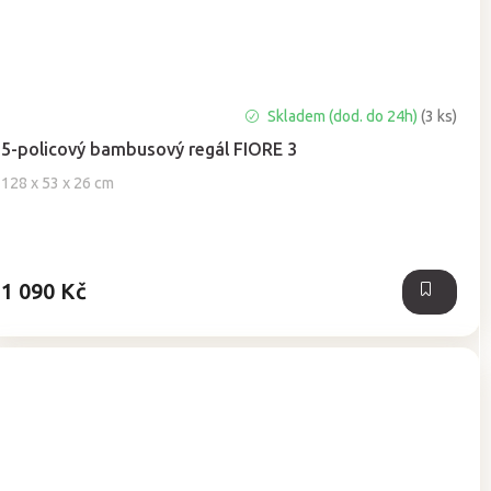
Průměrné
Skladem (dod. do 24h)
(3 ks)
hodnocení
5-policový bambusový regál FIORE 3
produktu
je
128 x 53 x 26 cm
5,0
z
5
hvězdiček.
1 090 Kč