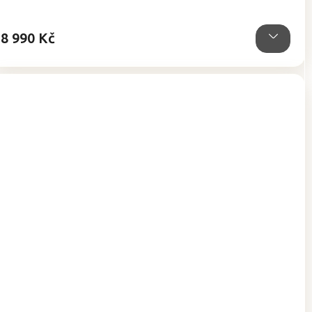
5
hvězdiček.
8 990 Kč