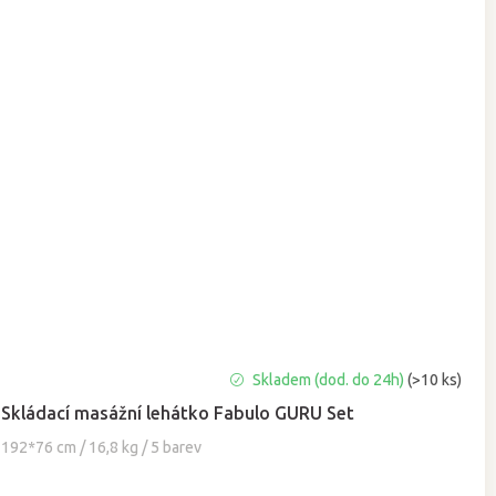
Průměrné
Skladem (dod. do 24h)
(>10 ks)
hodnocení
Skládací masážní lehátko Fabulo GURU Set
produktu
je
192*76 cm / 16,8 kg / 5 barev
5,0
z