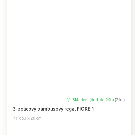
Průměrné
Skladem (dod. do 24h)
(2 ks)
hodnocení
3-policový bambusový regál FIORE 1
produktu
je
71 x 53 x 26 cm
5,0
z