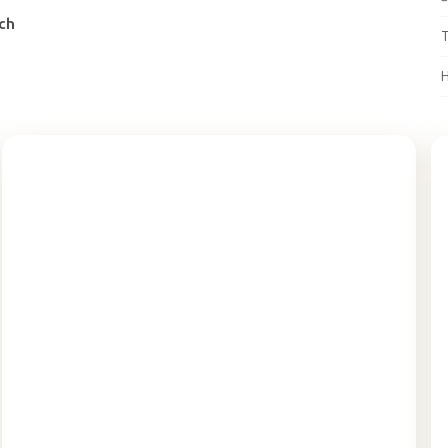
ách
T