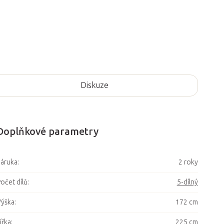
Diskuze
Doplňkové parametry
áruka
:
2 roky
očet dílů
:
5-dílný
ýška
:
172 cm
ířka
:
225 cm