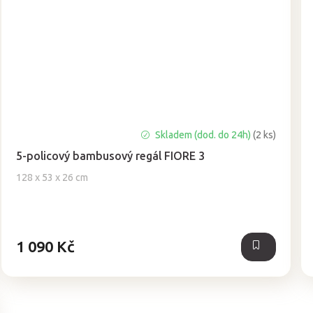
Průměrné
Skladem (dod. do 24h)
(2 ks)
hodnocení
5-policový bambusový regál FIORE 3
produktu
je
128 x 53 x 26 cm
5,0
z
5
hvězdiček.
1 090 Kč