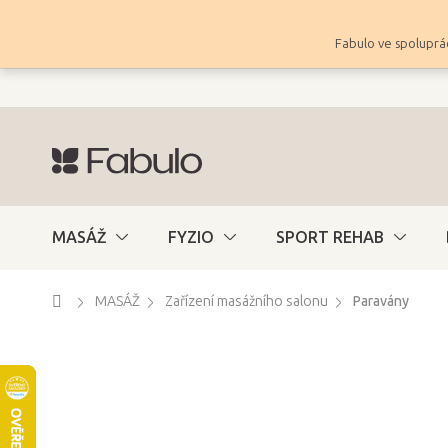
Přejít
na
Fabulo ve spoluprác
obsah
MASÁŽ
FYZIO
SPORT REHAB
Domů
MASÁŽ
Zařízení masážního salonu
Paravány