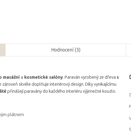
Hodnocení (3)
o masážní
a
kosmetické salóny
. Paraván vyrobený ze dřeva
s
e zároveň skvěle doplňuje interiérový design. Díky vynikajícímu
itě
přinášejí paravány do každého interiéru výjimečné kouzlo.
Z
P
ovým plátnem
V
Š