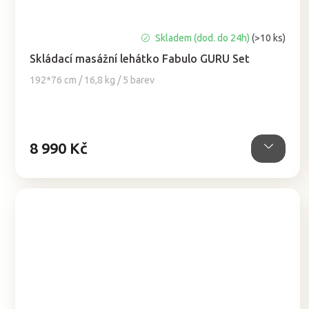
Průměrné
Skladem (dod. do 24h)
(>10 ks)
hodnocení
Skládací masážní lehátko Fabulo GURU Set
produktu
je
192*76 cm / 16,8 kg / 5 barev
5,0
z
5
hvězdiček.
8 990 Kč