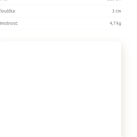
loušťka
:
3 cm
Hmotnost
:
4,7 kg