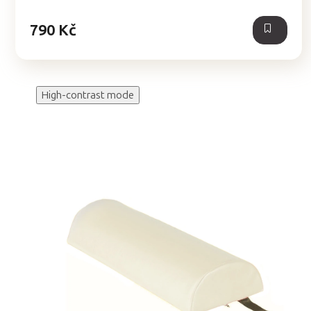
5
hvězdiček.
790 Kč
High-contrast mode