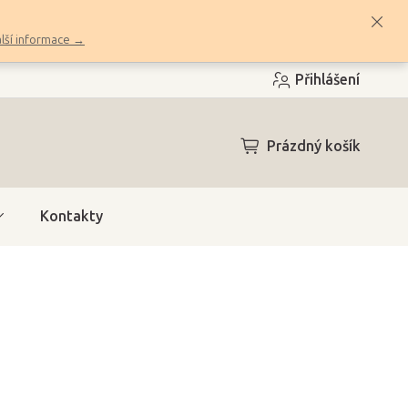
lší informace →
Přihlášení
NÁKUPNÍ
Prázdný košík
KOŠÍK
Kontakty
h)
(2 ks)