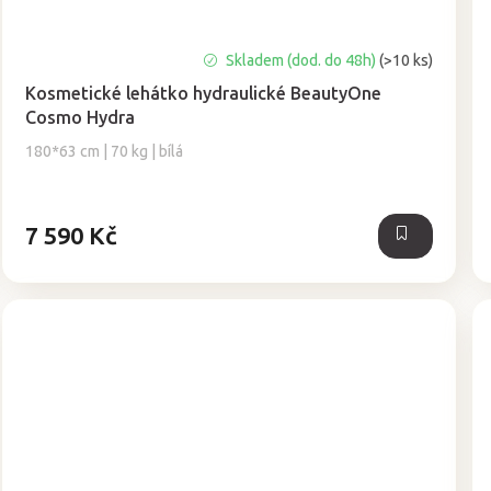
Průměrné
Skladem (dod. do 48h)
(>10 ks)
hodnocení
Kosmetické lehátko hydraulické BeautyOne
produktu
Cosmo Hydra
je
4,9
180*63 cm | 70 kg | bílá
z
5
hvězdiček.
7 590 Kč