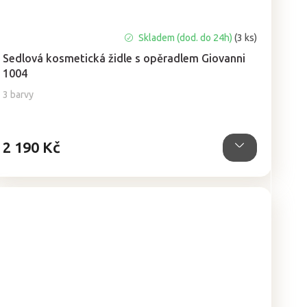
Průměrné
Skladem (dod. do 24h)
(3 ks)
hodnocení
Sedlová kosmetická židle s opěradlem Giovanni
produktu
1004
je
5,0
3 barvy
z
5
hvězdiček.
2 190 Kč