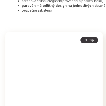
saténová stuha (elegantní provedení a posílení boků)
paraván má odlišný design na jednotlivých stran
bezpečně zabaleno
Tip