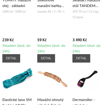
TOMFIT masážní
Silikonové
Skládací masážní
olej - základní
masážní baňky
stůl TANDEM
Fabulo Bell
Basic-2
1000 ml / 5000 ml
rozměry XS / S / M / L
195*70 cm | 13,1 kg |
13 barev
239 Kč
59 Kč
3 490 Kč
Skladem (dod. do
Skladem (dod. do
Skladem (dod. do
24h)
24h)
24h)
DETAIL
DETAIL
DETAIL
Elastické lano SM
Masážní ohnutý
Dermaroller -