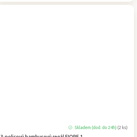
Průměrné
Skladem (dod. do 24h)
(2 ks)
hodnocení
3-policový bambusový regál FIORE 1