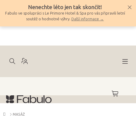
Přejít
Nenechte léto jen tak skončit!
na
Fabulo ve spolupráci s Le Primore Hotel & Spa pro vás připravili letní
obsah
soutěž o hodnotné výhry.
Další informace →
NÁKUPNÍ
KOŠÍK
Domů
MASÁŽ