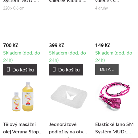
Systém MUDr.
váleček Fabulo na
váleček s
Smíšek
maderoterapii
mikrojehlami
220 x 0,6 cm
4 druhy
700 Kč
399 Kč
149 Kč
Skladem (dod. do
Skladem (dod. do
Skladem (dod. do
24h)
24h)
24h)
DETAIL
Do košíku
Do košíku
Tělový masážní
Jednorázové
Elastické lano SM
olej Verana Stop
podložky na otvor
Systém MUDr.