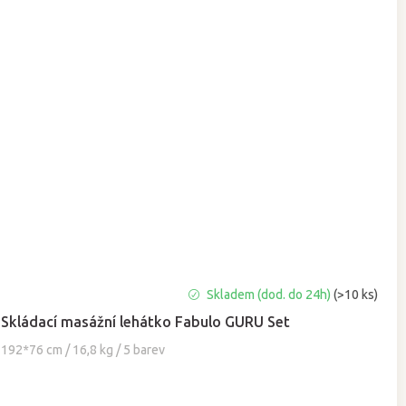
Průměrné
Skladem (dod. do 24h)
(>10 ks)
hodnocení
Skládací masážní lehátko Fabulo GURU Set
produktu
je
192*76 cm / 16,8 kg / 5 barev
5,0
z
5