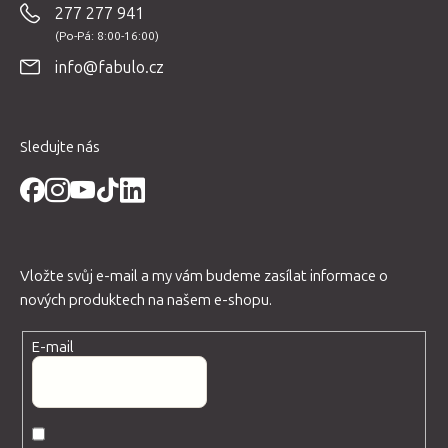
277 277 941
a
t
info@fabulo.cz
í
Sledujte nás
Vložte svůj e-mail a my vám budeme zasílat informace o
nových produktech na našem e-shopu.
E-mail