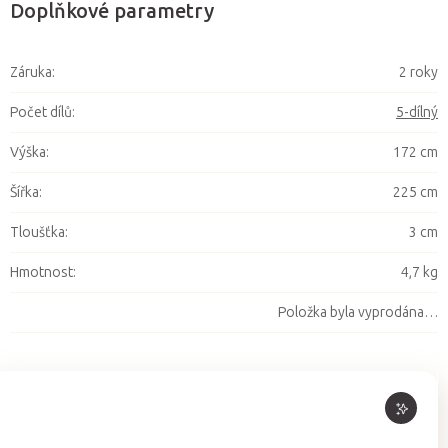
Doplňkové parametry
Záruka
:
2 roky
Počet dílů
:
5-dílný
Výška
:
172 cm
Šířka
:
225 cm
Tloušťka
:
3 cm
Hmotnost
:
4,7 kg
Položka byla vyprodána…