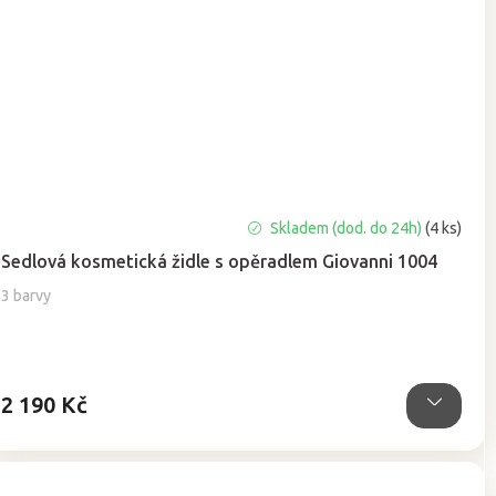
Průměrné
Skladem (dod. do 24h)
(4 ks)
hodnocení
Sedlová kosmetická židle s opěradlem Giovanni 1004
produktu
je
3 barvy
5,0
z
5
hvězdiček.
2 190 Kč