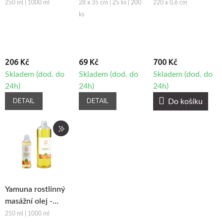
Celulitidě
obličeje z netkané
Smíšek - růžová
250 ml | 1000 ml
28 x 35 cm | 25 ks | 200
220 x 0,6 cm
textilie Fabulo
ks
206 Kč
69 Kč
700 Kč
Skladem (dod. do
Skladem (dod. do
Skladem (dod. do
24h)
24h)
24h)
DETAIL
DETAIL
Do košíku
Yamuna rostlinný
masážní olej -
Pomeranč-
250 ml | 1000 ml