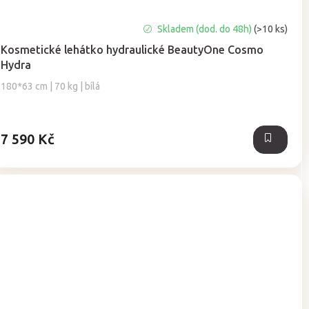
Průměrné
Skladem (dod. do 48h)
(>10 ks)
hodnocení
Kosmetické lehátko hydraulické BeautyOne Cosmo
produktu
Hydra
je
4,9
180*63 cm | 70 kg | bílá
z
5
hvězdiček.
7 590 Kč