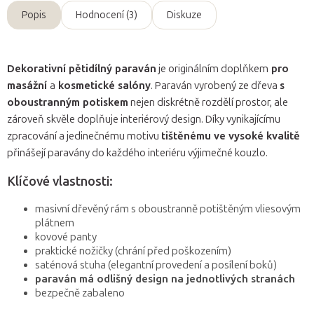
Popis
Hodnocení (3)
Diskuze
Dekorativní pětidílný paraván
je originálním doplňkem
pro
masážní
a
kosmetické salóny
. Paraván vyrobený ze dřeva
s
oboustranným potiskem
nejen diskrétně rozdělí prostor, ale
zároveň skvěle doplňuje interiérový design. Díky vynikajícímu
zpracování a jedinečnému motivu
tištěnému ve vysoké kvalitě
přinášejí paravány do každého interiéru výjimečné kouzlo.
Klíčové vlastnosti:
masivní dřevěný rám s oboustranně potištěným vliesovým
plátnem
kovové panty
praktické nožičky (chrání před poškozením)
saténová stuha (elegantní provedení a posílení boků)
paraván má odlišný design na jednotlivých stranách
bezpečně zabaleno