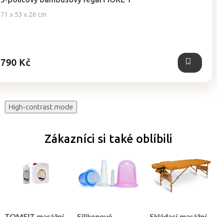
produktu
je
71 x 53 x 26 cm
5,0
z
5
hvězdiček.
790 Kč
High-contrast mode
Zákazníci si také oblíbili