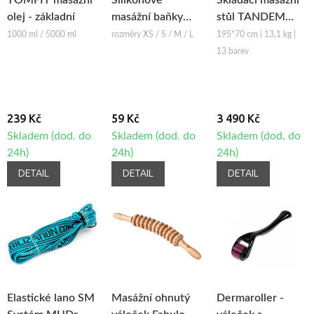
TOMFIT masážní
Silikonové
Skládací masážní
olej - základní
masážní baňky
stůl TANDEM
Fabulo Bell
Basic-2
1000 ml / 5000 ml
rozměry XS / S / M / L
195*70 cm | 13,1 kg |
13 barev
239 Kč
59 Kč
3 490 Kč
Skladem (dod. do
Skladem (dod. do
Skladem (dod. do
24h)
24h)
24h)
DETAIL
DETAIL
DETAIL
Elastické lano SM
Masážní ohnutý
Dermaroller -