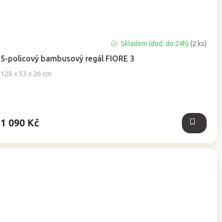
Průměrné
Skladem (dod. do 24h)
(2 ks)
hodnocení
5-policový bambusový regál FIORE 3
produktu
je
128 x 53 x 26 cm
5,0
z
5
hvězdiček.
1 090 Kč