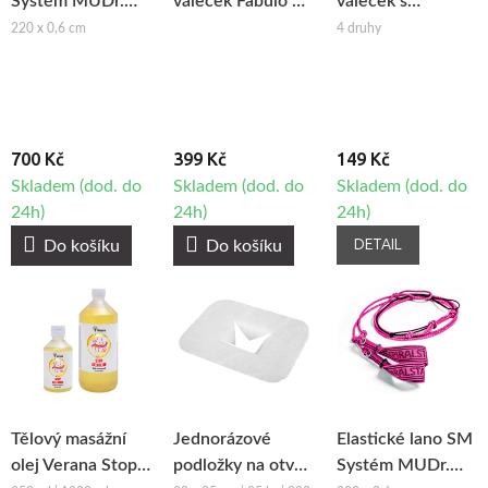
Systém MUDr.
váleček Fabulo na
váleček s
Smíšek
maderoterapii
mikrojehlami
220 x 0,6 cm
4 druhy
700 Kč
399 Kč
149 Kč
Skladem (dod. do
Skladem (dod. do
Skladem (dod. do
24h)
24h)
24h)
DETAIL
Do košíku
Do košíku
Tělový masážní
Jednorázové
Elastické lano SM
olej Verana Stop
podložky na otvor
Systém MUDr.