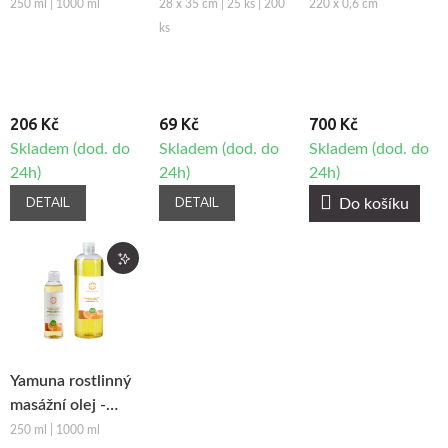
Celulitidě
obličeje z netkané
Smíšek - růžová
250 ml | 1000 ml
28 x 35 cm | 25 ks | 200
220 x 0,6 cm
textilie Fabulo
ks
206 Kč
69 Kč
700 Kč
Skladem (dod. do
Skladem (dod. do
Skladem (dod. do
24h)
24h)
24h)
DETAIL
DETAIL
Do košíku
Yamuna rostlinný
masážní olej -
Pomeranč-
250 ml | 1000 ml