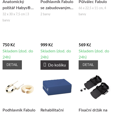
Anatomický
Podhlavník Fabulo
Půlválec Fabulo
polštář Habys®
se zabudovaným
66 x 22,5 x 11 cm, 4
Satin Comfort
reproduktorem
32 x 30 x 7,5 cm | 3
2 barvy
barvy
barvy
750 Kč
999 Kč
569 Kč
Skladem (dod. do
Skladem (dod. do
Skladem (dod. do
24h)
24h)
24h)
DETAIL
DETAIL
Do košíku
Podhlavník Fabulo
Rehabilitační
Fixační držák na