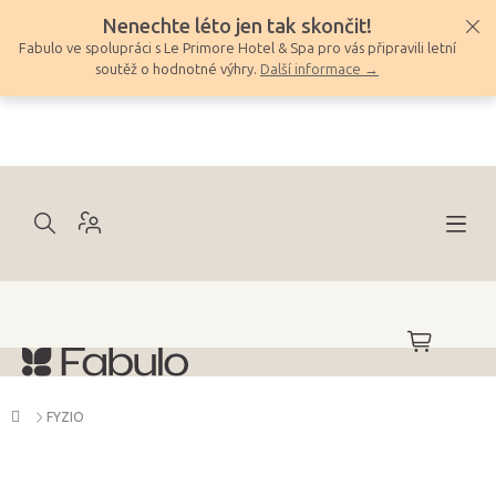
Přejít
Nenechte léto jen tak skončit!
na
Fabulo ve spolupráci s Le Primore Hotel & Spa pro vás připravili letní
obsah
soutěž o hodnotné výhry.
Další informace →
NÁKUPNÍ
KOŠÍK
Domů
FYZIO