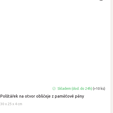
Průměrné
Skladem (dod. do 24h)
(>10 ks)
hodnocení
Polštářek na otvor obličeje z paměťové pěny
produktu
je
30 x 25 x 4 cm
5,0