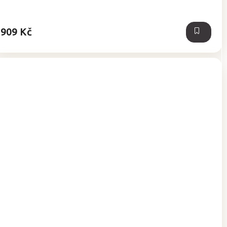
z
5
hvězdiček.
909 Kč