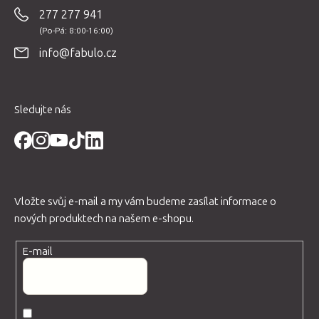
p
277 277 941
a
t
info@fabulo.cz
í
Sledujte nás
Vložte svůj e-mail a my vám budeme zasílat informace o
nových produktech na našem e-shopu.
E-mail