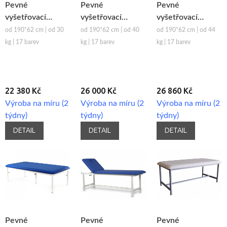
Pevné
Pevné
Pevné
vyšetřovací
vyšetřovací
vyšetřovací
lehátko Mobercas
lehátko Mobercas
lehátko Mobercas
od 190*62 cm | od 30
od 190*62 cm | od 40
od 190*62 cm | od 44
CDF-10
CDF-25
CDF-30-PC
kg | 17 barev
kg | 17 barev
kg | 17 barev
22 380 Kč
26 000 Kč
26 860 Kč
Výroba na míru (2
Výroba na míru (2
Výroba na míru (2
týdny)
týdny)
týdny)
DETAIL
DETAIL
DETAIL
Pevné
Pevné
Pevné