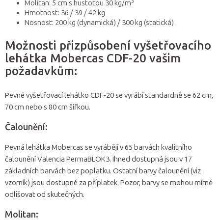
3
Molitan: 5 cm s hustotou 30 kg/m
Hmotnost: 36 / 39 / 42 kg
Nosnost: 200 kg (dynamická) / 300 kg (statická)
Možnosti přizpůsobení vyšetřovacího
lehátka Mobercas CDF-20 vašim
požadavkům:
Pevné vyšetřovací lehátko CDF-20 se vyrábí standardně se 62 cm,
70 cm nebo s 80 cm šířkou.
Čalounění:
Pevná lehátka Mobercas se vyrábějí v 65 barvách kvalitního
čalounění Valencia PermaBLOK3. Ihned dostupná jsou v 17
základních barvách bez poplatku. Ostatní barvy čalounění (viz
vzorník) jsou dostupné za příplatek. Pozor, barvy se mohou mírně
odlišovat od skutečných.
Molitan: