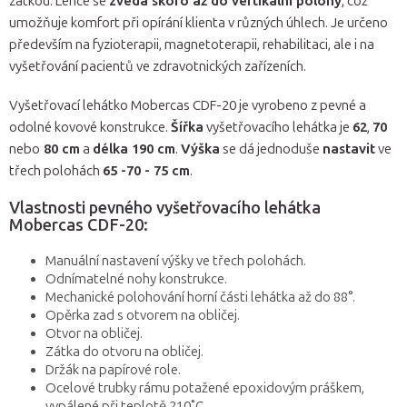
zátkou. Lehce se
zvedá skoro až do vertikální polohy
, což
umožňuje komfort při opírání klienta v různých úhlech. Je určeno
především na fyzioterapii, magnetoterapii, rehabilitaci, ale i na
vyšetřování pacientů ve zdravotnických zařízeních.
Vyšetřovací lehátko Mobercas CDF-20 je vyrobeno z pevné a
odolné kovové konstrukce.
Šířka
vyšetřovacího lehátka je
62
,
70
nebo
80 cm
a
délka 190 cm
.
Výška
se dá jednoduše
nastavit
ve
třech polohách
65 -70 - 75 cm
.
Vlastnosti pevného vyšetřovacího lehátka
Mobercas CDF-20:
Manuální nastavení výšky ve třech polohách.
Odnímatelné nohy konstrukce.
Mechanické polohování horní části lehátka až do 88°.
Opěrka zad s otvorem na obličej.
Otvor na obličej.
Zátka do otvoru na obličej.
Držák na papírové role.
Ocelové trubky rámu potažené epoxidovým práškem,
vypálené při teplotě 210˚C.