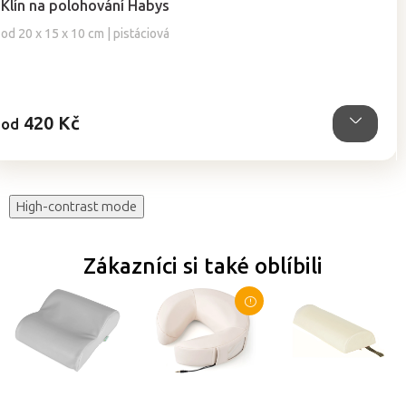
Klín na polohování Habys
produktu
je
od 20 x 15 x 10 cm | pistáciová
4,9
z
5
hvězdiček.
420 Kč
od
High-contrast mode
Zákazníci si také oblíbili