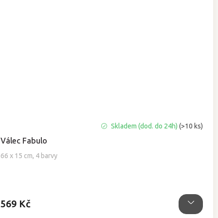
Průměrné
Skladem (dod. do 24h)
(>10 ks)
hodnocení
Válec Fabulo
produktu
je
66 x 15 cm, 4 barvy
5,0
z
5
hvězdiček.
569 Kč