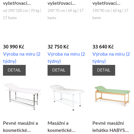
vyšetřovací
vyšetřovací
vyšetřovací
lehátko Mobercas
lehátko Mobercas
lehátko Mobercas
od 190*100 cm | 70 kg |
240*70 cm | 69 kg | 17
190*90 cm | 60 kg | 17
CDF-BOBATH-10
CF-BASKET-20
CF-XXL-10
17 barev
barev
barev
30 990 Kč
32 750 Kč
33 640 Kč
Výroba na míru (2
Výroba na míru (2
Výroba na míru (2
týdny)
týdny)
týdny)
DETAIL
DETAIL
DETAIL
Pevné masážní a
Masážní a
Pevné masážní
kosmetické
kosmetické
lehátko HABYS®