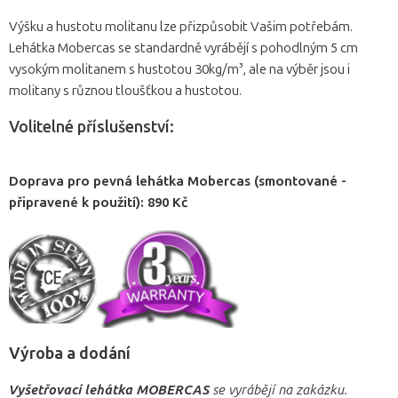
Výšku a hustotu molitanu lze přizpůsobit Vašim potřebám.
Lehátka Mobercas se standardně vyrábějí s pohodlným 5 cm
vysokým molitanem s hustotou 30kg/m³, ale na výběr jsou i
molitany s různou tloušťkou a hustotou.
Volitelné příslušenství:
Doprava pro pevná lehátka Mobercas (smontované -
připravené k použití): 890 Kč
Výroba a dodání
Vyšetřovací lehátka MOBERCAS
se vyrábějí na zakázku.