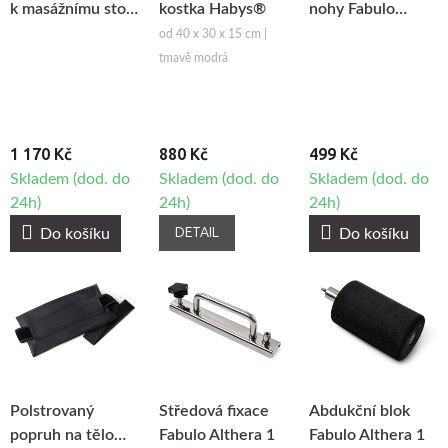
k masážnímu stolu
kostka Habys®
nohy Fabulo
s držákem -
Althera 1, 2ks
od 40 x 30 x 15 cm |
krémová
tmavě modrá
1 170 Kč
880 Kč
499 Kč
Skladem (dod. do
Skladem (dod. do
Skladem (dod. do
24h)
24h)
24h)
DETAIL
Do košíku
Do košíku
Polstrovaný
Středová fixace
Abdukční blok
popruh na tělo
Fabulo Althera 1
Fabulo Althera 1