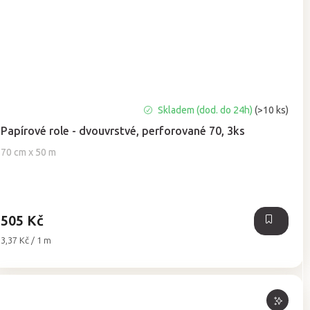
Průměrné
Skladem (dod. do 24h)
(>10 ks)
hodnocení
Papírové role - dvouvrstvé, perforované 70, 3ks
produktu
je
70 cm x 50 m
5,0
z
5
hvězdiček.
505 Kč
Měrná
3,37 Kč / 1 m
cena: