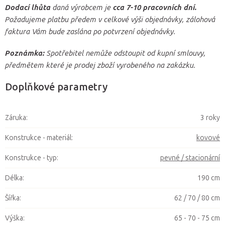
Dodací lhůta
daná výrobcem je
cca 7-10 pracovních dní.
Požadujeme platbu předem v celkové výši objednávky, zálohová
faktura Vám bude zaslána po potvrzení objednávky.
Poznámka:
Spotřebitel nemůže odstoupit od kupní smlouvy,
předmětem které je prodej zboží vyrobeného na zakázku.
Doplňkové parametry
Záruka
:
3 roky
Konstrukce - materiál
:
kovové
Konstrukce - typ
:
pevné / stacionární
Délka
:
190 cm
Šířka
:
62 / 70 / 80 cm
Výška
:
65 - 70 - 75 cm