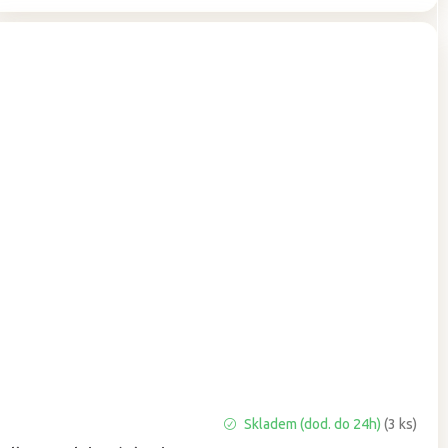
Průměrné
Skladem (dod. do 24h)
(3 ks)
hodnocení