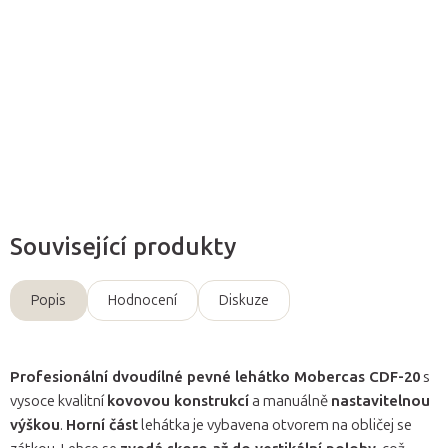
lehátko díky široké ploše a pohodlnému polstrování je vhodné i
do místností pro odpočinek po masážích a jiných procedurách.
Detailní informace
Zeptat se
Související produkty
Popis
Hodnocení
Diskuze
Profesionální dvoudílné pevné lehátko Mobercas CDF-20
s
vysoce kvalitní
kovovou konstrukcí
a manuálně
nastavitelnou
výškou
.
Horní část
lehátka je vybavena otvorem na obličej se