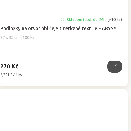
Průměrné
Skladem (dod. do 24h)
(>10 ks)
hodnocení
Podložky na otvor obličeje z netkané textilie HABYS®
produktu
je
27 x 35 cm | 100 ks
5,0
z
5
hvězdiček.
270 Kč
Měrná
2,70 Kč / 1 ks
cena: