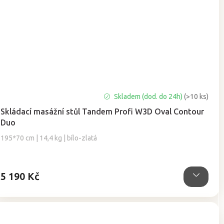
Průměrné
Skladem (dod. do 24h)
(>10 ks)
hodnocení
Skládací masážní stůl Tandem Profi W3D Oval Contour
produktu
Duo
je
5,0
195*70 cm | 14,4 kg | bílo-zlatá
z
5
hvězdiček.
5 190 Kč