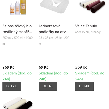
Saloos tělový bio
Jednorázové
Válec Fabulo
rostlinný masážní
podložky na otvor
66 x 15 cm, 4 barvy
olej NEUTRÁLNÍ
obličeje z netkané
250 ml / 500 ml / 1000
28 x 35 cm | 25 ks | 200
textilie Fabulo
ml
ks
269 Kč
69 Kč
569 Kč
Skladem (dod. do
Skladem (dod. do
Skladem (dod. do
24h)
24h)
24h)
DETAIL
DETAIL
DETAIL