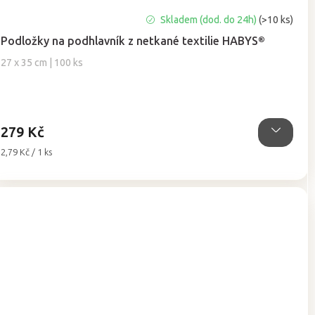
Průměrné
Skladem (dod. do 24h)
(>10 ks)
hodnocení
Podložky na podhlavník z netkané textilie HABYS®
produktu
je
27 x 35 cm | 100 ks
5,0
z
5
hvězdiček.
279 Kč
Měrná
2,79 Kč / 1 ks
cena: