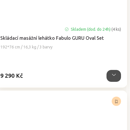
Průměrné
Skladem (dod. do 24h)
(4 ks)
hodnocení
Skládací masážní lehátko Fabulo GURU Oval Set
produktu
je
192*76 cm / 16,3 kg / 3 barvy
4,8
z
5
hvězdiček.
9 290 Kč