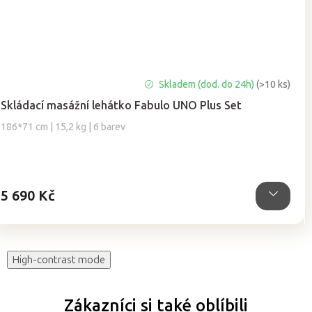
Průměrné
Skladem (dod. do 24h)
(>10 ks)
hodnocení
Skládací masážní lehátko Fabulo UNO Plus Set
produktu
je
186*71 cm | 15,2 kg | 6 barev
4,9
z
5
hvězdiček.
5 690 Kč
High-contrast mode
Zákazníci si také oblíbili