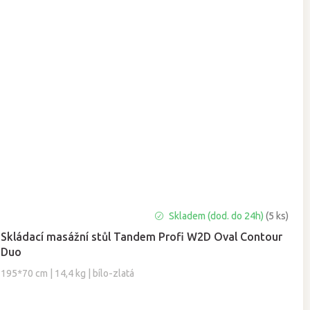
Průměrné
Skladem (dod. do 24h)
(5 ks)
hodnocení
Skládací masážní stůl Tandem Profi W2D Oval Contour
produktu
Duo
je
5,0
195*70 cm | 14,4 kg | bílo-zlatá
z
5