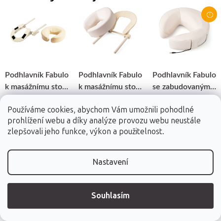
Podhlavník Fabulo
Podhlavník Fabulo
Podhlavník Fabulo
k masážnímu stolu
k masážnímu stolu
se zabudovaným
s držákem -
s Ergo držákem -
reproduktorem
2 barvy
Používáme cookies, abychom Vám umožnili pohodlné
krémová
krémová
prohlížení webu a díky analýze provozu webu neustále
zlepšovali jeho funkce, výkon a použitelnost.
1 170 Kč
1 180 Kč
999 Kč
Nastavení
Skladem (dod. do
Skladem (dod. do
Skladem (dod. do
24h)
24h)
24h)
Souhlasím
Do košíku
Do košíku
Do košíku