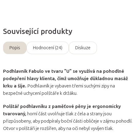
Související produkty
Popis
Hodnocení (24)
Diskuze
Podhlavník Fabulo ve tvaru "U" se využívá na pohodlné
podepření hlavy klienta, čímž umožňuje důkladnou masáž
krku a šíje.
Podhlavník je vybaven třemi suchými zipy na
bezpečné uchycení polštáře k držáku.
Polštář podhlavníku z paměťové pěny je ergonomicky
tvarovaný,
horní část uvolňuje tlak z čela a strany jsou
přizpůsobeny, aby podpíraly boční části obličeje v zájmu pohodlí.
Otvor v polštáři je rozšířen, aby na oči nebyl vyvíjen tlak.