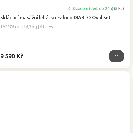
Průměrné
Skladem (dod. do 24h)
(5 ks)
hodnocení
Skládací masážní lehátko Fabulo DIABLO Oval Set
produktu
je
192*76 cm | 16,3 kg | 4 barvy
5,0
z
5
hvězdiček.
9 590 Kč