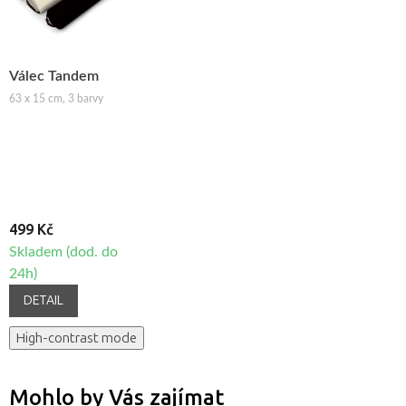
Válec Tandem
63 x 15 cm, 3 barvy
499 Kč
Skladem (dod. do
24h)
DETAIL
High-contrast mode
Mohlo by Vás zajímat