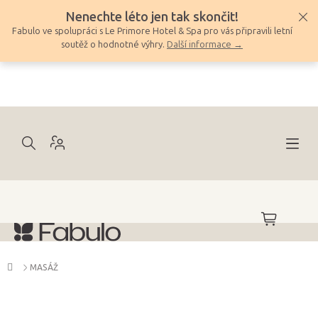
Přejít
Nenechte léto jen tak skončit!
na
Fabulo ve spolupráci s Le Primore Hotel & Spa pro vás připravili letní
obsah
soutěž o hodnotné výhry.
Další informace →
NÁKUPNÍ
KOŠÍK
Domů
MASÁŽ