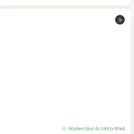
Průměrné
Skladem (dod. do 24h)
(>10 ks)