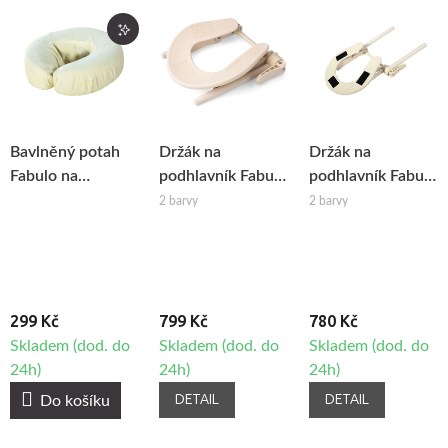
Bavlněný potah
Držák na
Držák na
Fabulo na
podhlavník Fabulo
podhlavník Fabulo
podhlavník, 4 ks
Ergo k masážnímu
k masážnímu stolu
2 barvy
2 barvy
stolu
299 Kč
799 Kč
780 Kč
Skladem (dod. do
Skladem (dod. do
Skladem (dod. do
24h)
24h)
24h)
DETAIL
DETAIL
Do košíku