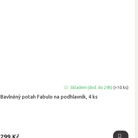
Průměrné
Skladem (dod. do 24h)
(>10 ks)
hodnocení
Bavlněný potah Fabulo na podhlavník, 4 ks
produktu
je
4,9
z
5
hvězdiček.
299 Kč