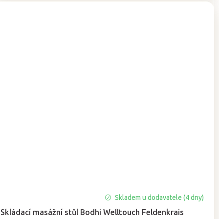
Průměrné
Skladem u dodavatele (4 dny)
hodnocení
Skládací masážní stůl Bodhi Welltouch Feldenkrais
produktu