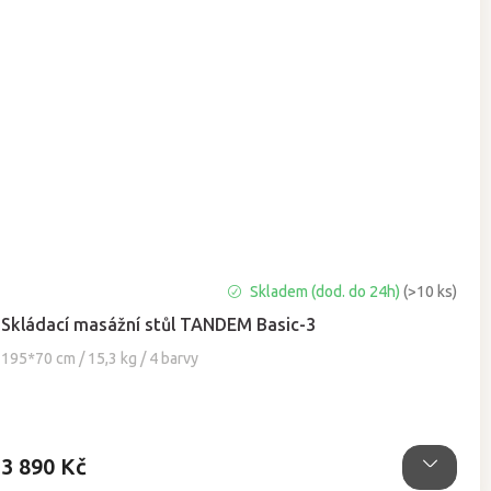
Průměrné
Skladem (dod. do 24h)
(>10 ks)
hodnocení
Skládací masážní stůl TANDEM Basic-3
produktu
je
195*70 cm / 15,3 kg / 4 barvy
5,0
z
5
hvězdiček.
3 890 Kč