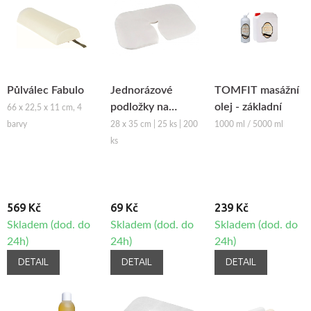
Půlválec Fabulo
Jednorázové
TOMFIT masážní
podložky na
olej - základní
66 x 22,5 x 11 cm, 4
podhlavník z
barvy
28 x 35 cm | 25 ks | 200
1000 ml / 5000 ml
netkané textilie
ks
Fabulo
569 Kč
69 Kč
239 Kč
Skladem (dod. do
Skladem (dod. do
Skladem (dod. do
24h)
24h)
24h)
DETAIL
DETAIL
DETAIL