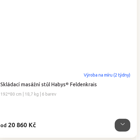
Průměrné
Výroba na míru (2 týdny)
hodnocení
Skládací masážní stůl Habys® Feldenkrais
produktu
je
192*80 cm | 18,7 kg | 6 barev
5,0
z
5
hvězdiček.
20 860 Kč
od