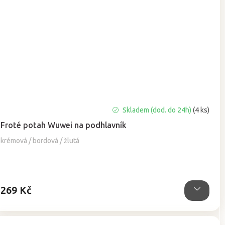
Průměrné
Skladem (dod. do 24h)
(4 ks)
hodnocení
Froté potah Wuwei na podhlavník
produktu
je
krémová / bordová / žlutá
5,0
z
5
hvězdiček.
269 Kč