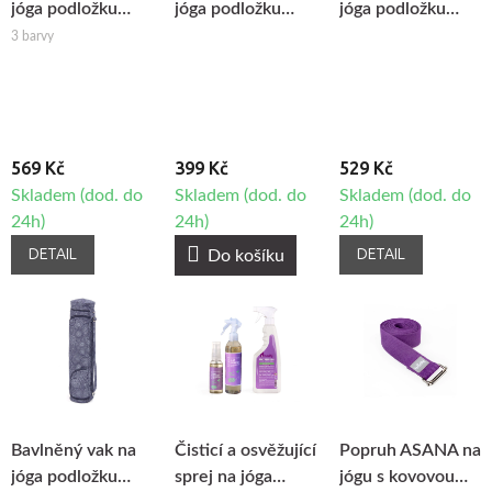
jóga podložku
jóga podložku
jóga podložku
Bodhi Maharaja
Bodhi Surya
Bodhi Maharaja
3 barvy
70
60
569 Kč
399 Kč
529 Kč
Skladem (dod. do
Skladem (dod. do
Skladem (dod. do
24h)
24h)
24h)
DETAIL
DETAIL
Do košíku
Bavlněný vak na
Čisticí a osvěžující
Popruh ASANA na
jóga podložku
sprej na jóga
jógu s kovovou