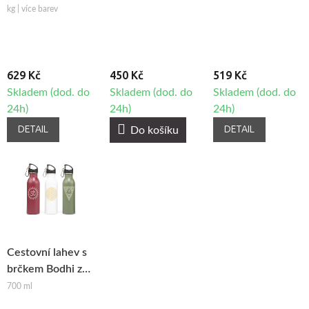
kg | více barev
629 Kč
450 Kč
519 Kč
Skladem (dod. do
Skladem (dod. do
Skladem (dod. do
24h)
24h)
24h)
DETAIL
DETAIL
Do košíku
Cestovní lahev s
brčkem Bodhi z
nerezavějící oceli
700 ml