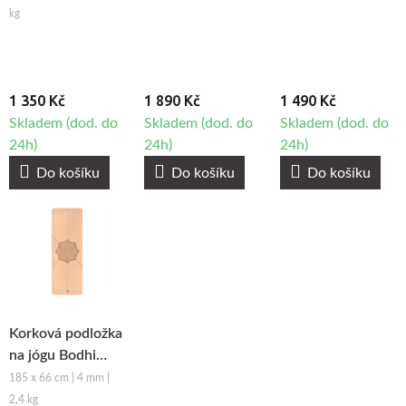
kg
1 350 Kč
1 890 Kč
1 490 Kč
Skladem (dod. do
Skladem (dod. do
Skladem (dod. do
24h)
24h)
24h)
Do košíku
Do košíku
Do košíku
Korková podložka
na jógu Bodhi
Flower of Life
185 x 66 cm | 4 mm |
2,4 kg