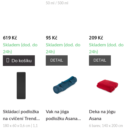
Bodhi Maharaja
podložku Mat
sponou
50 ml / 500 ml
80
Refresher
619 Kč
95 Kč
209 Kč
Skladem (dod. do
Skladem (dod. do
Skladem (dod. do
24h)
24h)
24h)
DETAIL
DETAIL
Do košíku
Skládací podložka
Vak na jóga
Deka na jógu
na cvičení Trendy
podložku Asana
Asana
FoldMat Eco
60
180 x 60 x 0,6 cm | 1,1
6 barev, 140 x 200 cm