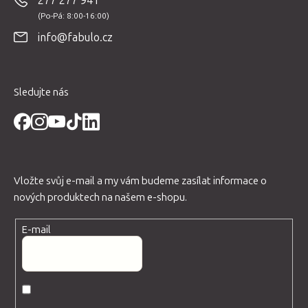
277 277 941
a
t
info@fabulo.cz
í
Sledujte nás
Vložte svůj e-mail a my vám budeme zasílat informace o
nových produktech na našem e-shopu.
E-mail