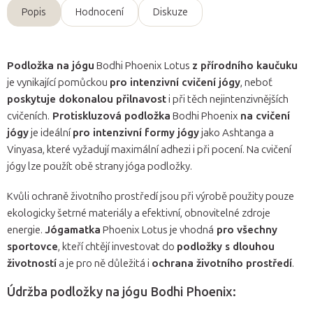
Popis
Hodnocení
Diskuze
Podložka na jógu
Bodhi Phoenix Lotus
z přírodního kaučuku
je vynikající pomůckou
pro intenzivní cvičení jógy
, neboť
poskytuje dokonalou přilnavost
i při těch nejintenzivnějších
cvičeních.
Protiskluzová podložka
Bodhi Phoenix
na cvičení
jógy
je ideální
pro intenzivní formy jógy
jako Ashtanga a
Vinyasa, které vyžadují maximální adhezi i při pocení. Na cvičení
jógy lze použít obě strany jóga podložky.
Kvůli ochraně životního prostředí jsou při výrobě použity pouze
ekologicky šetrné materiály a efektivní, obnovitelné zdroje
energie.
Jógamatka
Phoenix Lotus je vhodná
pro všechny
sportovce
, kteří chtějí investovat do
podložky s dlouhou
životností
a je pro ně důležitá i
ochrana životního prostředí
.
Údržba podložky na jógu Bodhi Phoenix: