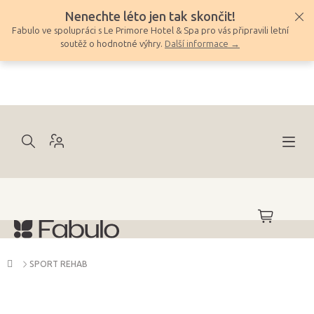
Přejít
Nenechte léto jen tak skončit!
na
Fabulo ve spolupráci s Le Primore Hotel & Spa pro vás připravili letní
obsah
soutěž o hodnotné výhry.
Další informace →
NÁKUPNÍ
KOŠÍK
Domů
SPORT REHAB