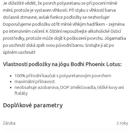
Je důležité vědět, že povrch polyuretanu se při pocení mírně
mění, protože je vystaven vlhkosti. Při styku s vlhkostí barva
dočasně ztmavne, avšak funkce podložky se nezhoršuje!
Doporučujeme podložku otřít mírně vlhkým hadříkem - zejména
po intenzivním cvičení. K čištění nepoužívejte alkoholické čisticí
prostředky, protože může dojít k poškození povrchu. Jógamatka
po uschnutí získá zpět svou původní barvu. Srolujte ji až po
úplném uschnutí!
Vlastnosti podložky na jógu Bodhi Phoenix Lotus:
100% přírodní kaučuk s polyuretanovým povrchem
maximální přilnavost
neobsahuje azobarviva, DOP změkčovadla, těžké kovy ani
ftaláty
Doplňkové parametry
Záruka
:
2 roky