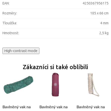
EAN
:
4250367956175
Rozměry
:
185 x 66 cm
Tloušťka
:
4 mm
Hmotnost
:
2,5 kg
High-contrast mode
Zákazníci si také oblíbili
Bavlněný vak na
Bavlněný vak na
Bavlněný vak na