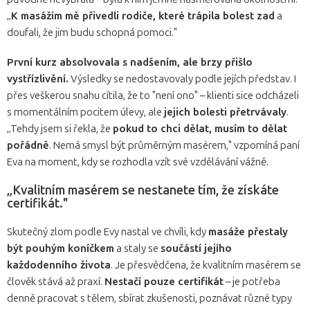
„
K masážím mě přivedli rodiče, které trápila bolest zad
a
doufali, že jim budu schopná pomoci."
První kurz absolvovala s nadšením, ale brzy přišlo
vystřízlivění.
Výsledky se nedostavovaly podle jejích představ. I
přes veškerou snahu cítila, že to "není ono" – klienti sice odcházeli
s momentálním pocitem úlevy, ale
jejich bolesti přetrvávaly
.
„Tehdy jsem si řekla, že
pokud to chci dělat, musím to dělat
pořádně
. Nemá smysl být průměrným masérem," vzpomíná paní
Eva na moment, kdy se rozhodla vzít své vzdělávání vážně.
„Kvalitním masérem se nestanete tím, že získáte
certifikát."
Skutečný zlom podle Evy nastal ve chvíli, kdy
masáže přestaly
být pouhým koníčkem
a staly se
součástí jejího
každodenního života
. Je přesvědčena, že kvalitním masérem se
člověk stává až praxí.
Nestačí pouze certifikát
– je potřeba
denně pracovat s tělem, sbírat zkušenosti, poznávat různé typy