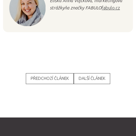
Eliška Anna Vojtková, marketingová
strážkyňa značky FABULO
fabulo.cz
PŘEDCHOZÍ ČLÁNEK
DALŠÍ ČLÁNEK