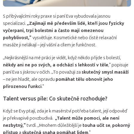
S přibývajícími roky praxe si paní Eva vybudovala jasnou
specializaci.
„Zajímají mě především lidé, kteří jsou fyzicky
vyčerpaní, trpí bolestmi a často mají omezenou
pohyblivost,"
vysvětluje. Kosmetické nebo čistě relaxační
masáže ji nelákají – její vášní a cílem je funkčnost.
„Nejkrásnější na mé práci je vidět, když někdo přijde s bolestí,
někdy ani ne po svých, a odchází s lehkostí v těle
," popisuje
paní Eva s jiskrou v očích. „To považuji za
skutečný smysl masáží
– ne jen hladit, ale opravdu
pomáhat tělu obnovit jeho
přirozenou funkci
."
Talent versus píle: Co skutečně rozhoduje?
Když se Evy ptají, zda je k masérství potřeba talent, její odpověď
je překvapivě povzbudivá.
„Talent může pomoci, ale není
nezbytný,"
tvrdí. „Mnohem důležitější je
touha učit se
,
pokorný
přístup
a
skutečná snaha pomáhat lidem
."