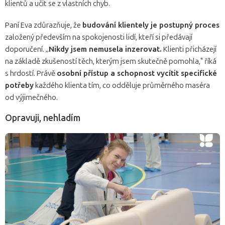
klientů a učit se z vlastních chyb.
Paní Eva zdůrazňuje, že
budování klientely je postupný proces
založený především na spokojenosti lidí, kteří si předávají
doporučení. „
Nikdy jsem nemusela inzerovat.
Klienti přicházejí
na základě zkušeností těch, kterým jsem skutečně pomohla," říká
s hrdostí. Právě
osobní přístup a schopnost vycítit specifické
potřeby
každého klienta tím, co odděluje průměrného maséra
od výjimečného.
Opravuji, nehladím