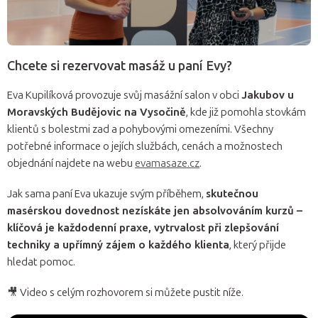
Chcete si rezervovat masáž u paní Evy?
Eva Kupilíková provozuje svůj masážní salon v obci
Jakubov u
Moravských Budějovic na Vysočině
, kde již pomohla stovkám
klientů s bolestmi zad a pohybovými omezeními. Všechny
potřebné informace o jejích službách, cenách a možnostech
objednání najdete na webu
evamasaze.cz
.
Jak sama paní Eva ukazuje svým příběhem,
skutečnou
masérskou dovednost nezískáte jen absolvováním kurzů –
klíčová je každodenní praxe, vytrvalost při zlepšování
techniky a upřímný zájem o každého klienta
, který přijde
hledat pomoc.
🎥 Video s celým rozhovorem si můžete pustit níže.