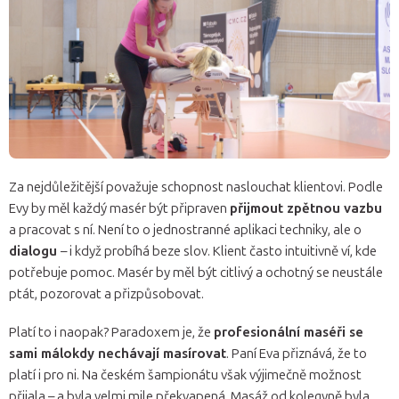
Za nejdůležitější považuje schopnost naslouchat klientovi. Podle
Evy by měl každý masér být připraven
přijmout zpětnou vazbu
a pracovat s ní. Není to o jednostranné aplikaci techniky, ale o
dialogu
– i když probíhá beze slov. Klient často intuitivně ví, kde
potřebuje pomoc. Masér by měl být citlivý a ochotný se neustále
ptát, pozorovat a přizpůsobovat.
Platí to i naopak? Paradoxem je, že
profesionální maséři se
sami málokdy nechávají masírovat
. Paní Eva přiznává, že to
platí i pro ni. Na českém šampionátu však výjimečně možnost
přijala – a byla velmi mile překvapená. Masáž od kolegyně byla