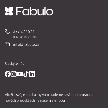
Z
á
p
277 277 941
a
t
info@fabulo.cz
í
Sledujte nás
Vložte svůj e-mail a my vám budeme zasílat informace o
nových produktech na našem e-shopu.