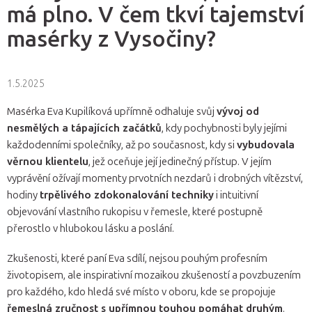
má plno. V čem tkví tajemství
masérky z Vysočiny?
1.5.2025
Masérka Eva Kupilíková upřímně odhaluje svůj
vývoj od
nesmělých a tápajících začátků
, kdy pochybnosti byly jejími
každodenními společníky, až po současnost, kdy si
vybudovala
věrnou klientelu
, jež oceňuje její jedinečný přístup. V jejím
vyprávění ožívají momenty prvotních nezdarů i drobných vítězství,
hodiny
trpělivého zdokonalování techniky
i intuitivní
objevování vlastního rukopisu v řemesle, které postupně
přerostlo v hlubokou lásku a poslání.
Zkušenosti, které paní Eva sdílí, nejsou pouhým profesním
životopisem, ale inspirativní mozaikou zkušeností a povzbuzením
pro každého, kdo hledá své místo v oboru, kde se propojuje
řemeslná zručnost s upřímnou touhou pomáhat druhým
.