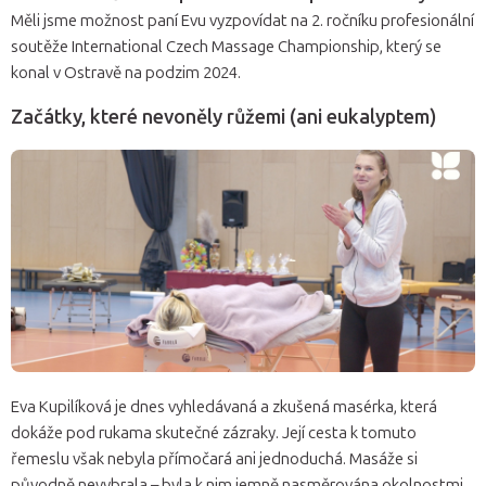
Měli jsme možnost paní Evu vyzpovídat na 2. ročníku profesionální
soutěže International Czech Massage Championship, který se
konal v Ostravě na podzim 2024.
Začátky, které nevoněly růžemi (ani eukalyptem)
Eva Kupilíková je dnes vyhledávaná a zkušená masérka, která
dokáže pod rukama skutečné zázraky. Její cesta k tomuto
řemeslu však nebyla přímočará ani jednoduchá. Masáže si
původně nevybrala – byla k nim jemně nasměrována okolnostmi.