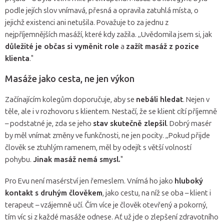
podle jejích slov vnímavá, přesná a opravila zatuhlá místa, o
jejichž existenci ani netušila. Považuje to za jednu z
nejpříjemnějších masáží, které kdy zažila. „Uvědomila jsem si, jak
důležité je občas si vyměnit role
a
zažít masáž z pozice
klienta
."
Masáže jako cesta, ne jen výkon
Začínajícím kolegům doporučuje, aby se
nebáli hledat
. Nejen v
těle, ale i v rozhovoru s klientem. Nestačí, že se klient cítí příjemně
– podstatné je, zda se jeho
stav skutečně zlepšil
. Dobrý masér
by měl vnímat změny ve funkčnosti, ne jen pocity. „Pokud přijde
člověk se ztuhlým ramenem, měl by odejít s větší volností
pohybu.
Jinak masáž nemá smysl.
"
Pro Evu není masérství jen řemeslem. Vnímá ho jako
hluboký
kontakt s druhým člověkem
, jako cestu, na níž se oba – klient i
terapeut – vzájemně učí. Čím více je člověk otevřený a pokorný,
tím víc si z každé masáže odnese. Ať už jde o zlepšení zdravotního