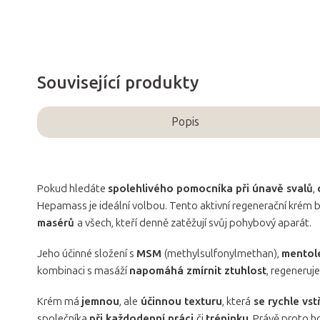
Související produkty
Popis
Pokud hledáte
spolehlivého pomocníka při únavě svalů
,
Hepamass je ideální volbou. Tento aktivní regenerační krém 
masérů
a všech, kteří denně zatěžují svůj pohybový aparát.
Jeho účinné složení s
MSM
(methylsulfonylmethan),
mento
kombinaci s masáží
napomáhá zmírnit ztuhlost
, regeneruje
Krém má
jemnou
, ale
účinnou texturu
, která
se rychle vs
společníka
při každodenní práci
či
tréninku
. Právě proto ho