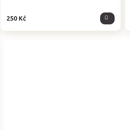
z
5
hvězdiček.
250 Kč