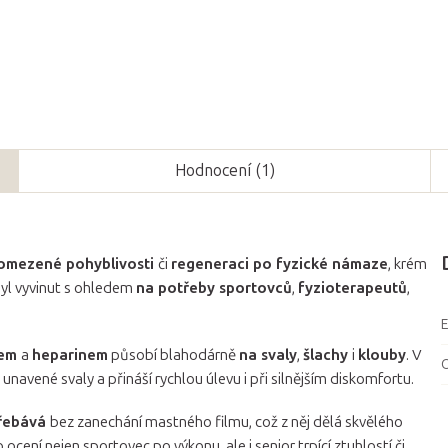
Hodnocení (1)
omezené pohyblivosti
či
regeneraci po fyzické námaze
, krém
byl vyvinut s ohledem
na potřeby sportovců
,
fyzioterapeutů
,
lem
a
heparinem
působí blahodárně
na svaly
,
šlachy
i
klouby
. V
 unavené svaly a přináší rychlou úlevu i při silnějším diskomfortu.
třebává
bez zanechání mastného filmu, což z něj dělá skvělého
 ocení nejen sportovec po výkonu, ale i senior trpící ztuhlostí či