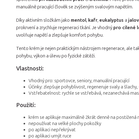
manuálně pracující člověk se zvýšeným svalovým napětím.
Díky aktivním složkám jako
mentol
,
kafr
,
eukalyptus
a
jalo
prokrvení a zrychluje regeneraci tkání. Je vhodný
pro cílené l
uvolňuje napětí a zlepšuje komfort pohybu.
Tento krém je nejen praktickým nástrojem regenerace, ale t
pohybu, výkon a úlevu po fyzické zátěži.
Vlastnosti:
Vhodný pro: sportovce, seniory, manuální pracující
Účinky: zlepšuje pohyblivost, regeneruje svaly a šlachy,
Vstřebatelnost: rychle se vstřebává, nezanechává mas
Použití:
krém se aplikuje maximálně 2krát denně na postižen
nepoužívat na velké plochy pokožky
po aplikaci nepřekrývat
po aplikaci umýt ruce