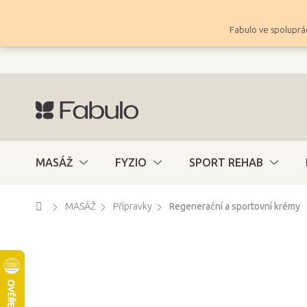
Přejít
na
Fabulo ve spoluprác
obsah
MASÁŽ
FYZIO
SPORT REHAB
Domů
MASÁŽ
Přípravky
Regenerační a sportovní krémy