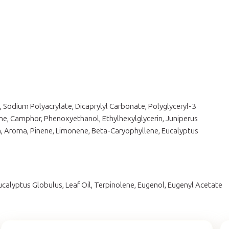
, Sodium Polyacrylate, Dicaprylyl Carbonate, Polyglyceryl-3
fone, Camphor, Phenoxyethanol, Ethylhexylglycerin, Juniperus
in, Aroma, Pinene, Limonene, Beta-Caryophyllene, Eucalyptus
alyptus Globulus, Leaf Oil, Terpinolene, Eugenol, Eugenyl Acetate