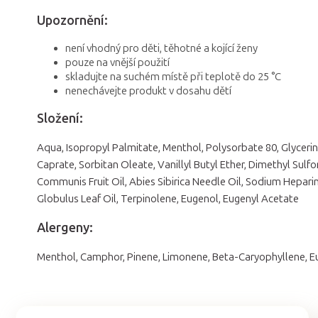
Upozornění:
není vhodný pro děti, těhotné a kojící ženy
pouze na vnější použití
skladujte na suchém místě při teplotě do 25 °C
nenechávejte produkt v dosahu dětí
Složení:
Aqua, Isopropyl Palmitate, Menthol, Polysorbate 80, Glycerin
Caprate, Sorbitan Oleate, Vanillyl Butyl Ether, Dimethyl Sul
Communis Fruit Oil, Abies Sibirica Needle Oil, Sodium Hepar
Globulus Leaf Oil, Terpinolene, Eugenol, Eugenyl Acetate
Alergeny:
Menthol, Camphor, Pinene, Limonene, Beta-Caryophyllene, Euc