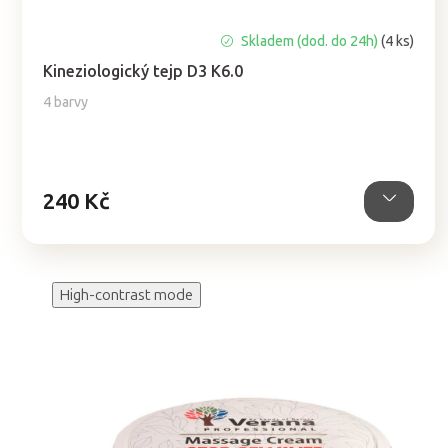
Průměrné
Skladem (dod. do 24h)
(4 ks)
hodnocení
Kineziologický tejp D3 K6.0
produktu
je
4 barvy
5,0
z
5
hvězdiček.
240 Kč
High-contrast mode