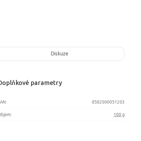
Diskuze
Doplňkové parametry
EAN
:
8582000051203
Objem
:
100 g