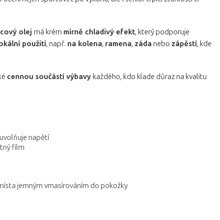
vcový olej
má krém
mírně chladivý efekt
, který podporuje
okální použití
, např.
na kolena
,
ramena
,
záda
nebo
zápěstí
, kde
aké
cennou součástí výbavy
každého, kdo klade důraz na kvalitu
 uvolňuje napětí
tný film
á místa jemným vmasírováním do pokožky