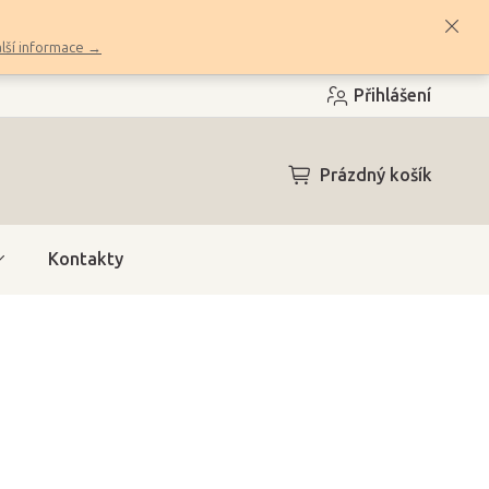
lší informace →
Přihlášení
NÁKUPNÍ
Prázdný košík
KOŠÍK
Kontakty
h)
(>10 ks)