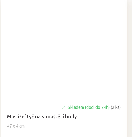
Průměrné
Skladem (dod. do 24h)
(2 ks)
hodnocení
Masážní tyč na spouštěcí body
produktu
je
47 x 4 cm
5,0