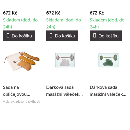
672 Kč
672 Kč
672 Kč
Skladem (dod. do
Skladem (dod. do
Skladem (dod. do
24h)
24h)
24h)
Do košíku
Do košíku
Do košíku
Sada na
Dárková sada
Dárková sada
obličejovou
masážní váleček
masážní váleček
maderoterapii
na obličej a gua
na obličej a gua
+ dárek: plátěný pytlíček
Fabulo Gua Sha
sha masážní
sha masážní
Set, 3ks
kámen - Růženín
kámen - Jadeit