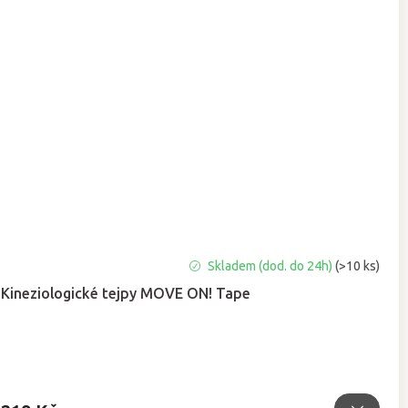
Průměrné
Skladem (dod. do 24h)
(>10 ks)
hodnocení
Kineziologické tejpy MOVE ON! Tape
produktu
je
5,0
z
5
hvězdiček.