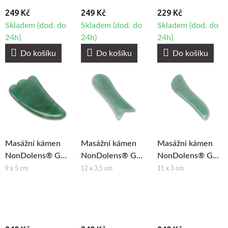
249 Kč
249 Kč
229 Kč
Skladem (dod. do
Skladem (dod. do
Skladem (dod. do
24h)
24h)
24h)
Do košíku
Do košíku
Do košíku
Masážní kámen
Masážní kámen
Masážní kámen
NonDolens® Gua
NonDolens® Gua
NonDolens® Gua
Sha ploutev -
Sha ryba -
Sha ve tvaru S -
9 x 5 cm
12 x 3,5 cm
11 x 3 cm
Aventurín
Aventurín
Aventurín