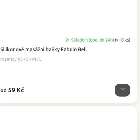
Průměrné
Skladem (dod. do 24h)
(>10 ks)
hodnocení
Silikonové masážní baňky Fabulo Bell
produktu
je
rozměry XS / S / M / L
5,0
z
5
hvězdiček.
59 Kč
od