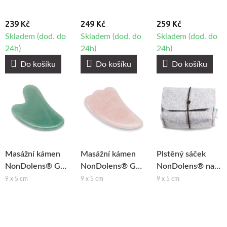
239 Kč
249 Kč
259 Kč
Skladem (dod. do
Skladem (dod. do
Skladem (dod. do
24h)
24h)
24h)
Do košíku
Do košíku
Do košíku
Masážní kámen
Masážní kámen
Plstěný sáček
NonDolens® Gua
NonDolens® Gua
NonDolens® na
Sha srdce -
Sha ploutev -
Gua Sha pomůcky
9 x 5 cm
9 x 5 cm
9 x 5 cm
Aventurín
Růženín