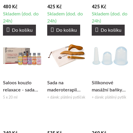
480 Kč
425 Kč
425 Kč
Skladem (dod. do
Skladem (dod. do
Skladem (dod. do
24h)
24h)
24h)
Do košíku
Do košíku
Do košíku
Saloos kouzlo
Sada na
Silikonové
relaxace - sada
maderoterapii
masážní baňky
bio tělových a
chodidel Fabulo
Fabulo sada -
5 x 20 ml
+ dárek: plátěný pytlíček
+ dárek: plátěný pytlík
masážních olejů
Therapy Set, 3ks
průhledné, 3ks