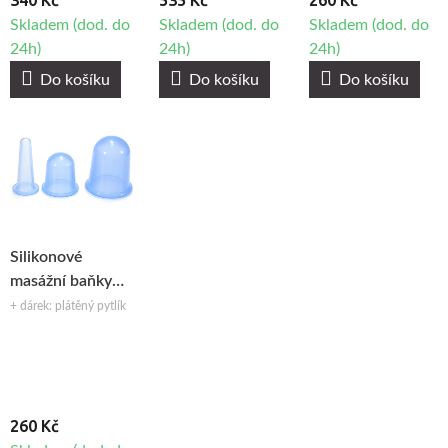
340 Kč
535 Kč
260 Kč
Skladem (dod. do
Skladem (dod. do
Skladem (dod. do
24h)
24h)
24h)
Do košíku
Do košíku
Do košíku
Silikonové
masážní baňky
Fabulo sada -
+ dárek: plátěný pytlík
modré, 3ks
260 Kč