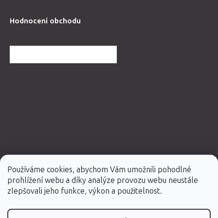
Hodnocení obchodu
DALŠÍ HODNOCENÍ OBCHODU
Používáme cookies, abychom Vám umožnili pohodlné
prohlížení webu a díky analýze provozu webu neustále
Vytvořil Shoptet Premium
zlepšovali jeho funkce, výkon a použitelnost.
Copyright 2026
Fabulo.cz
. Všechna práva vyhrazena.