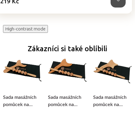
219 Kč
High-contrast mode
Zákazníci si také oblíbili
Sada masážních
Sada masážních
Sada masážních
pomůcek na
pomůcek na
pomůcek na
maderoterapii
maderoterapii
maderoterapii
Fabulo MT03
Fabulo MT02
Fabulo MT01