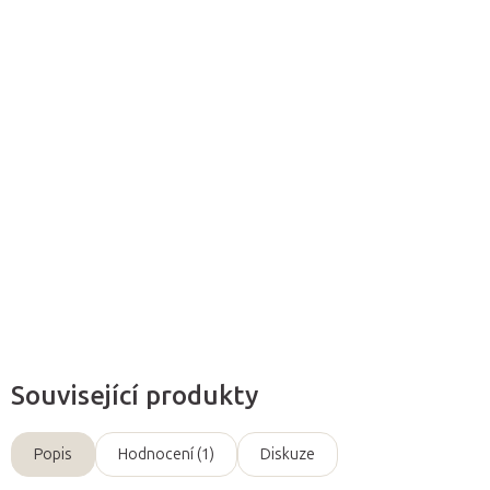
Přidat do košíku
Sada masážních pomůcek Gua Sha
z buvolího rohu se používá
na tradiční čínskou masáž
. Během masáže se pomocí škrabky
škrábe naolejovaná nebo vlhká pokožka.
Detailní informace
Zeptat se
Související produkty
Popis
Hodnocení (1)
Diskuze