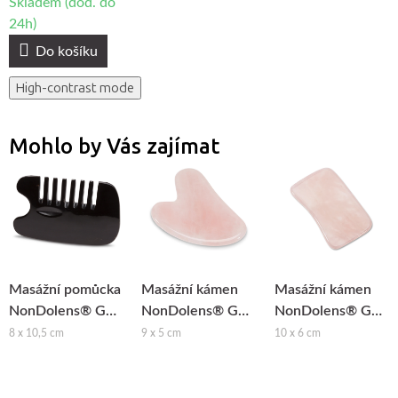
Skladem (dod. do
24h)
Do košíku
High-contrast mode
Mohlo by Vás zajímat
Masážní pomůcka
Masážní kámen
Masážní kámen
NonDolens® Gua
NonDolens® Gua
NonDolens® Gua
Sha hřeben -
Sha srdce -
Sha obdélník -
8 x 10,5 cm
9 x 5 cm
10 x 6 cm
Buvolí roh
Růženín
Růženín