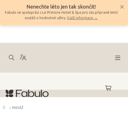
Přejít
Nenechte léto jen tak skončit!
na
Fabulo ve spolupráci s Le Primore Hotel & Spa pro vás připravili letní
obsah
soutěž o hodnotné výhry.
Další informace →
NÁKUPNÍ
KOŠÍK
Domů
MASÁŽ