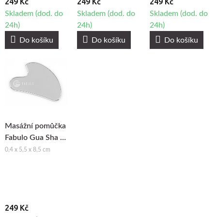
249 Kč
249 Kč
249 Kč
Skladem (dod. do
Skladem (dod. do
Skladem (dod. do
24h)
24h)
24h)
Do košíku
Do košíku
Do košíku
Masážní pomůčka
Fabulo Gua Sha z
nerezavějící oceli
0,4 x 5,5 x 8,5 cm
249 Kč