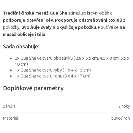
Tradiční čínská masáž Gua Sha
stimuluje krevní oběh a
podporuje otevření cév
.
Podporuje odstraňování toxinů
z
pokožky,
uvolňuje svaly
a
okysličuje
pokožku
. Používá se
na
masáž obličeje
i
těla
.
Sada obsahuje:
3x Gua Sha ve tvaru obdélníku ( 3.8 x 6.5 cm, 4.5 x 8 cm, 5.5 x
10 cm)
1x Gua Sha ve tvaru ryby ( 1 x 4 x 15 cm)
1x Gua Sha ve tvaru rohu (3 x 4 x 17 cm)
Doplňkové parametry
Záruka
:
2 roky
Materiál
:
buvolí roh