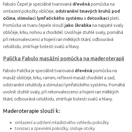
Fabulo Čepel je speciálně tvarovaná
dřevěná
pomůcka na
omlazení pokožky obličeje,
odstranění tmavých kruhů pod
očima
,
stimulaci lymfatického systému
a
detoxikaci
pleti.
Pomůcka ve tvaru čepele slouží
jako škrabka
na napjaté svaly
obličeje, krku, nohou a chodidel. Uvolňuje ztuhlé svaly, pomáhá
při rekonvalescenci a hojení ran měkkých tkání, odbourává
celulitidu, zmírňuje bolesti svalů a hlavy.
Palička Fabulo masážní pomůcka na maderoterapii
Fabulo Palička je speciálně tvarovaná
dřevěná
pomůcka na
masáž obličeje, krku, ramen, reflexní masáž chodidel a zad,
odstranění celulitidy a stimulaci lymfatického systému. Pomáhá
uvolnit ztuhlé svaly, při rekonvalescenci a hojení ran měkkých
tkání, odbourává celulitidu, zmírňuje bolesti svalů a hlavy.
Maderoterapie slouží k:
omlazení a udržení mladistvého vzhledu pokožky
tonizaci a zpevnění pokožky, snižuje otoky