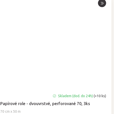
Průměrné
Skladem (dod. do 24h)
(>10 ks)
hodnocení
Papírové role - dvouvrstvé, perforované 70, 3ks
produktu
je
70 cm x 50 m