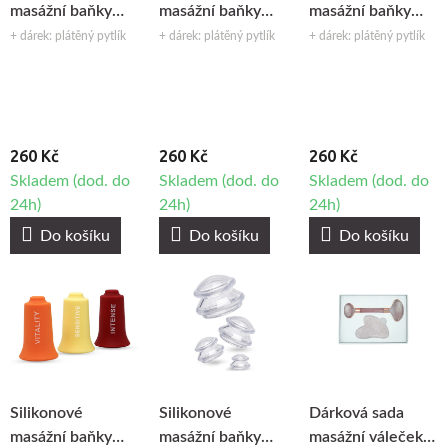
masážní baňky
masážní baňky
masážní baňky
Fabulo sada -
Fabulo sada -
Fabulo sada -
+ dárek: plátěný pytlík
+ dárek: plátěný pytlík
+ dárek: plátěný pytlík
průhledné, 3ks
modré, 3ks
fialové, 3ks
260 Kč
260 Kč
260 Kč
Skladem (dod. do
Skladem (dod. do
Skladem (dod. do
24h)
24h)
24h)
Do košíku
Do košíku
Do košíku
Silikonové
Silikonové
Dárková sada
masážní baňky
masážní baňky
masážní váleček