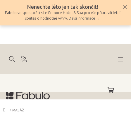
Přejít
Nenechte léto jen tak skončit!
na
Fabulo ve spolupráci s Le Primore Hotel & Spa pro vás připravili letní
obsah
soutěž o hodnotné výhry.
Další informace →
NÁKUPNÍ
KOŠÍK
Domů
MASÁŽ