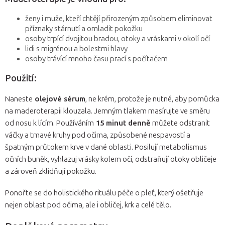
ženy i muže, kteří chtějí přirozeným způsobem eliminovat
příznaky stárnutí a omladit pokožku
osoby trpící dvojitou bradou, otoky a vráskami v okolí očí
lidi s migrénou a bolestmi hlavy
osoby trávící mnoho času prací s počítačem
Použití:
Naneste
olejové sérum
, ne krém, protože je nutné, aby pomůcka
na maderoterapii klouzala. Jemným tlakem masírujte ve směru
od nosu k lícím. Používáním
15 minut denně
můžete odstranit
váčky a tmavé kruhy pod očima, způsobené nespavostí a
špatným průtokem krve v dané oblasti. Posilují metabolismus
očních buněk, vyhlazuj vrásky kolem očí, odstraňují otoky obličeje
a zároveň zklidňují pokožku.
Ponořte se do holistického rituálu péče o pleť, který ošetřuje
nejen oblast pod očima, ale i obličej, krk a celé tělo.