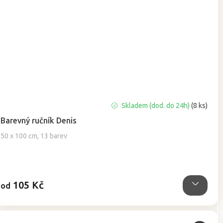
Průměrné
Skladem (dod. do 24h)
(8 ks)
hodnocení
Barevný ručník Denis
produktu
je
50 x 100 cm, 13 barev
5,0
z
5
hvězdiček.
105 Kč
od