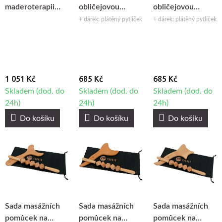
maderoterapii
obličejovou
obličejovou
Fabulo Effective,
maderoterapii
maderoterapii
+ dárek: plátěný pytlíček
+ dárek: plátěný pytlíček
3ks
Fabulo Roller Set,
Fabulo Energetic
4ks
Set, 4ks
1 051 Kč
685 Kč
685 Kč
Skladem (dod. do
Skladem (dod. do
Skladem (dod. do
24h)
24h)
24h)
Do košíku
Do košíku
Do košíku
Sada masážních
Sada masážních
Sada masážních
pomůcek na
pomůcek na
pomůcek na