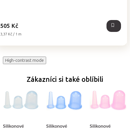
5,0
z
5
hvězdiček.
505 Kč
Měrná
3,37 Kč / 1 m
cena:
High-contrast mode
Zákazníci si také oblíbili
Silikonové
Silikonové
Silikonové