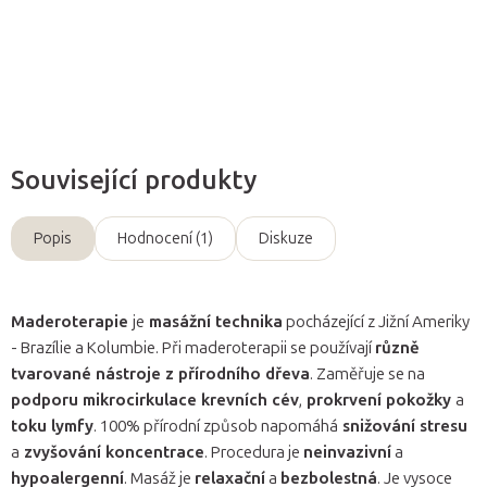
Zeptat se
Související produkty
Popis
Hodnocení (1)
Diskuze
Maderoterapie
je
masážní technika
pocházející z Jižní Ameriky
- Brazílie a Kolumbie. Při maderoterapii se používají
různě
tvarované nástroje z přírodního dřeva
. Zaměřuje se na
podporu mikrocirkulace krevních cév
,
prokrvení pokožky
a
toku lymfy
. 100% přírodní způsob napomáhá
snižování stresu
a
zvyšování koncentrace
. Procedura je
neinvazivní
a
hypoalergenní
. Masáž je
relaxační
a
bezbolestná
. Je vysoce