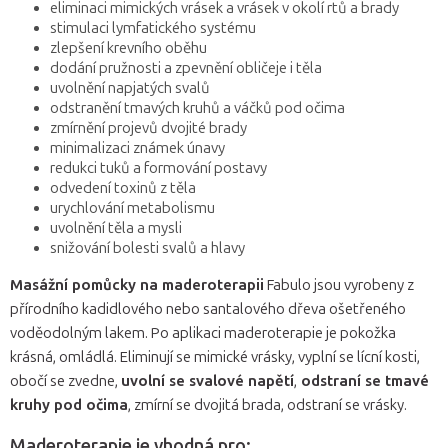
eliminaci mimických vrásek a vrásek v okolí rtů a brady
stimulaci lymfatického systému
zlepšení krevního oběhu
dodání pružnosti a zpevnění obličeje i těla
uvolnění napjatých svalů
odstranění tmavých kruhů a váčků pod očima
zmírnění projevů dvojité brady
minimalizaci známek únavy
redukci tuků a formování postavy
odvedení toxinů z těla
urychlování metabolismu
uvolnění těla a mysli
snižování bolesti svalů a hlavy
Masážní pomůcky na maderoterapii
Fabulo jsou vyrobeny z
přírodního kadidlového nebo santalového dřeva ošetřeného
voděodolným lakem. Po aplikaci maderoterapie je pokožka
krásná, omládlá. Eliminují se mimické vrásky, vyplní se lícní kosti,
obočí se zvedne,
uvolní se svalové napětí
,
odstraní se tmavé
kruhy pod očima
, zmírní se dvojitá brada, odstraní se vrásky.
Maderoterapie je vhodná pro: