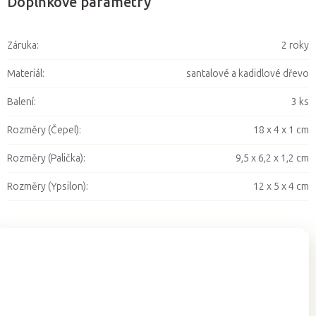
Doplňkové parametry
Záruka
:
2 roky
Materiál
:
santalové a kadidlové dřevo
Balení
:
3 ks
Rozměry (Čepel)
:
18 x 4 x 1 cm
Rozměry (Palička)
:
9,5 x 6,2 x 1,2 cm
Rozměry (Ypsilon)
:
12 x 5 x 4 cm