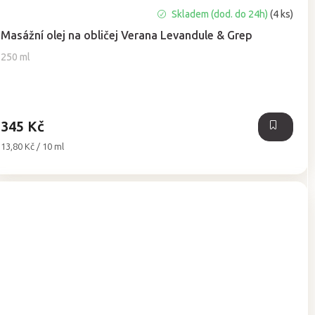
Průměrné
Skladem (dod. do 24h)
(4 ks)
hodnocení
Masážní olej na obličej Verana Levandule & Grep
produktu
je
250 ml
5,0
z
5
hvězdiček.
345 Kč
Měrná
13,80 Kč / 10 ml
cena: