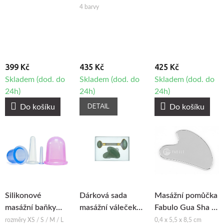
Fabulo Trinity -
Fabulo Mushroom
na obličej a gua
4 barvy
sada, 3ks
- set, 4ks
sha masážní
kámen - Růženín
399 Kč
435 Kč
425 Kč
Skladem (dod. do
Skladem (dod. do
Skladem (dod. do
24h)
24h)
24h)
DETAIL
Do košíku
Do košíku
Silikonové
Dárková sada
Masážní pomůčka
masážní baňky
masážní váleček
Fabulo Gua Sha z
Fabulo Bell
na obličej a gua
nerezavějící oceli
rozměry XS / S / M / L
0,4 x 5,5 x 8,5 cm