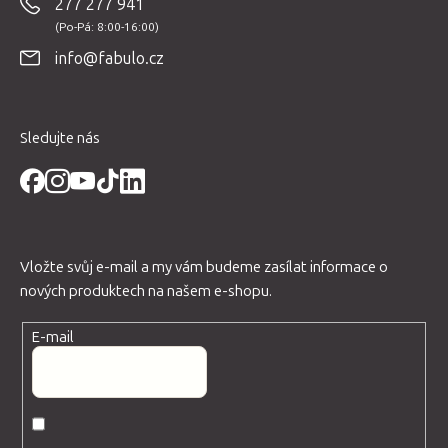
277 277 941
a
t
info@fabulo.cz
í
Sledujte nás
Vložte svůj e-mail a my vám budeme zasílat informace o
nových produktech na našem e-shopu.
E-mail