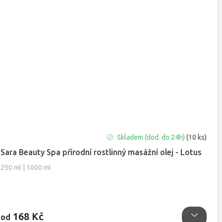
Průměrné
Skladem (dod. do 24h)
(10 ks)
hodnocení
Sara Beauty Spa přírodní rostlinný masážní olej - Lotus
produktu
je
250 ml | 1000 ml
5,0
z
5
hvězdiček.
168 Kč
od