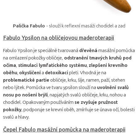
Palička Fabulo
- slouží k reflexní masáži chodidel a zad
Fabulo Ypsilon na obličejovou maderoterapii
Fabulo Ypsilon je speciálně tvarovaná
dřevěná
masážní pomůcka
na omlazení pokožky obličeje,
odstranění tmavých kruhů pod
očima
,
stimulaci lymfatického systému
,
zlepšení krevního
oběhu
,
okysličení
a
detoxikaci
pleti. Vhodná je na
problematické partie
obličeje, krku, šíje, ramen, paží, stehen
nebo lýtek. Pomůcka ve tvaru ypsilon slouží na
uvolnění svalů
nosu po nošení brýlí
, napjatých svalů obličeje, krku, nohou a
chodidel. Opakovaným používáním
se zvyšuje pružnost
pokožky
, podporuje se krevní oběh, zmírňuje se únava očí, bolesti
svalů a hlavy.
Čepel Fabulo masážní pomůcka na maderoterapii