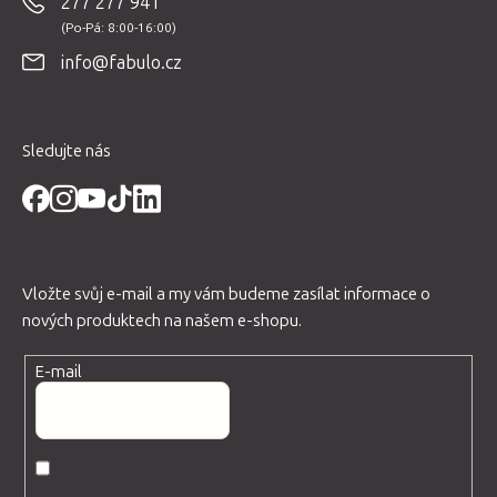
277 277 941
k
a
y
t
v
info@fabulo.cz
í
ý
p
i
Sledujte nás
s
u
Vložte svůj e-mail a my vám budeme zasílat informace o
nových produktech na našem e-shopu.
E-mail