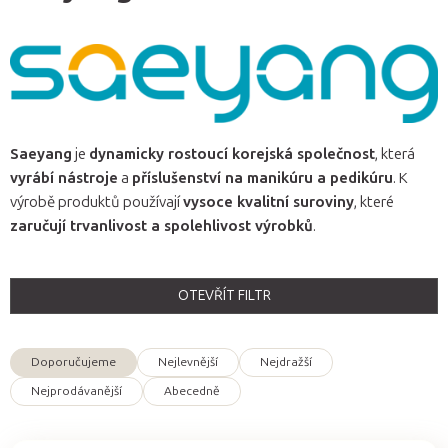
Saeyang
je
dynamicky rostoucí korejská společnost
, která
vyrábí nástroje
a
příslušenství na manikúru a pedikúru
. K
výrobě produktů používají
vysoce kvalitní suroviny
, které
zaručují trvanlivost a spolehlivost výrobků
.
OTEVŘÍT FILTR
Doporučujeme
Nejlevnější
Nejdražší
Ř
Nejprodávanější
Abecedně
a
z