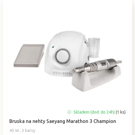
e
n
V
í
ý
p
p
r
i
o
s
d
p
u
r
k
o
t
d
ů
u
k
t
ů
Průměrné
Skladem (dod. do 24h)
(1 ks)
hodnocení
Bruska na nehty Saeyang Marathon 3 Champion
produktu
je
45 W , 3 barvy