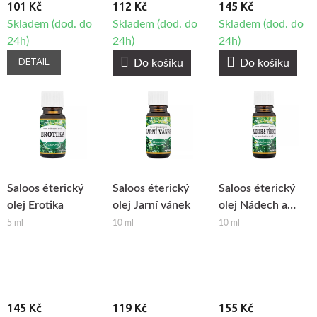
101 Kč
112 Kč
145 Kč
Skladem (dod. do
Skladem (dod. do
Skladem (dod. do
24h)
24h)
24h)
DETAIL
Do košíku
Do košíku
Saloos éterický
Saloos éterický
Saloos éterický
olej Erotika
olej Jarní vánek
olej Nádech a
výdech
5 ml
10 ml
10 ml
145 Kč
119 Kč
155 Kč