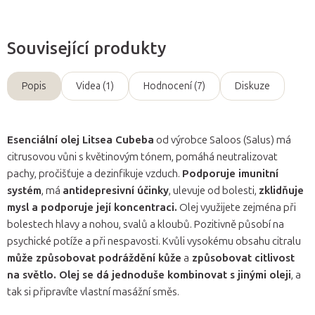
Související produkty
Popis
Videa (1)
Hodnocení (7)
Diskuze
Esenciální olej Litsea Cubeba
od výrobce Saloos (Salus) má
citrusovou vůni s květinovým tónem, pomáhá neutralizovat
pachy, pročišťuje a dezinfikuje vzduch.
Podporuje imunitní
systém
, má
antidepresivní účinky
, ulevuje od bolesti,
zklidňuje
mysl a podporuje její koncentraci.
Olej využijete zejména při
bolestech hlavy a nohou, svalů a kloubů. Pozitivně působí na
psychické potíže a při nespavosti. Kvůli vysokému obsahu citralu
může způsobovat podráždění kůže
a
způsobovat citlivost
na světlo. Olej se dá jednoduše kombinovat s jinými oleji
, a
tak si připravíte vlastní masážní směs.