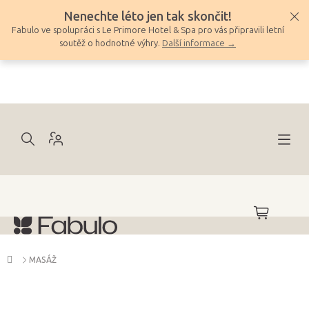
Přejít
Nenechte léto jen tak skončit!
na
Fabulo ve spolupráci s Le Primore Hotel & Spa pro vás připravili letní
obsah
soutěž o hodnotné výhry.
Další informace →
NÁKUPNÍ
KOŠÍK
Domů
MASÁŽ