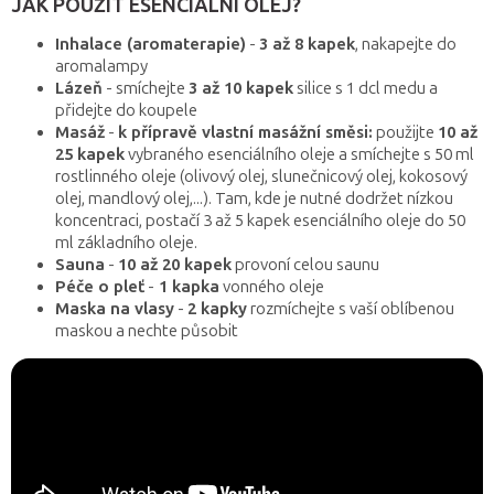
JAK POUŽÍT ESENCIÁLNÍ OLEJ?
Inhalace (aromaterapie)
-
3 až 8 kapek
, nakapejte do
aromalampy
Lázeň
- smíchejte
3 až 10 kapek
silice s 1 dcl medu a
přidejte do koupele
Masáž
-
k přípravě vlastní masážní směsi:
použijte
10 až
25 kapek
vybraného esenciálního oleje a smíchejte s 50 ml
rostlinného oleje (olivový olej, slunečnicový olej, kokosový
olej, mandlový olej,...). Tam, kde je nutné dodržet nízkou
koncentraci, postačí 3 až 5 kapek esenciálního oleje do 50
ml základního oleje.
Sauna
-
10 až 20 kapek
provoní celou saunu
Péče o pleť
-
1 kapka
vonného oleje
Maska na vlasy
-
2 kapky
rozmíchejte s vaší oblíbenou
maskou a nechte působit