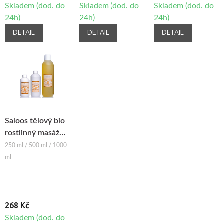
Skladem (dod. do
Skladem (dod. do
Skladem (dod. do
24h)
24h)
24h)
DETAIL
DETAIL
DETAIL
Saloos tělový bio
rostlinný masážní
olej NEUTRÁLNÍ
250 ml / 500 ml / 1000
ml
268 Kč
Skladem (dod. do