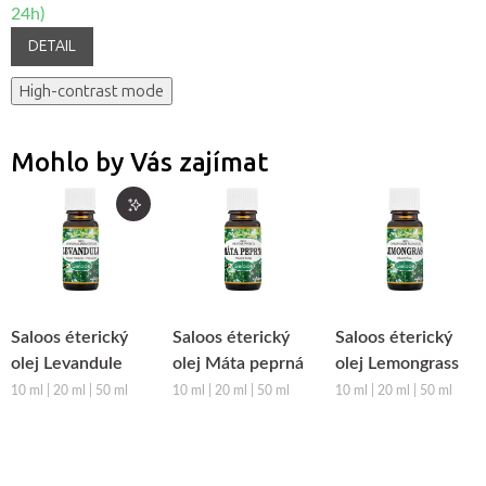
24h)
DETAIL
High-contrast mode
Mohlo by Vás zajímat
Saloos éterický
Saloos éterický
Saloos éterický
olej Levandule
olej Máta peprná
olej Lemongrass
10 ml | 20 ml | 50 ml
10 ml | 20 ml | 50 ml
10 ml | 20 ml | 50 ml