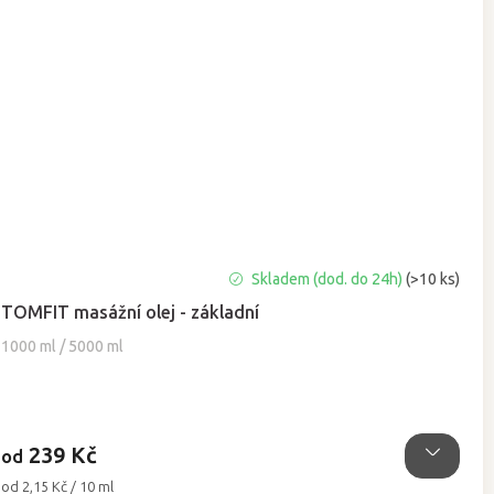
Průměrné
Skladem (dod. do 24h)
(>10 ks)
hodnocení
TOMFIT masážní olej - základní
produktu
je
1000 ml / 5000 ml
5,0
z
5
hvězdiček.
239 Kč
od
Měrná
od 2,15 Kč / 10 ml