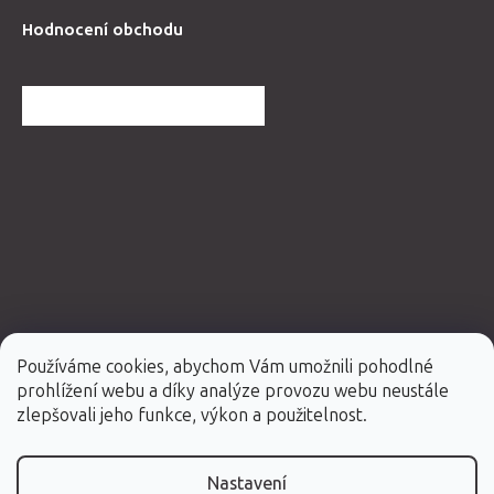
Hodnocení obchodu
DALŠÍ HODNOCENÍ OBCHODU
Používáme cookies, abychom Vám umožnili pohodlné
prohlížení webu a díky analýze provozu webu neustále
Vytvořil Shoptet Premium
zlepšovali jeho funkce, výkon a použitelnost.
Copyright 2026
Fabulo.cz
. Všechna práva vyhrazena.
Nastavení