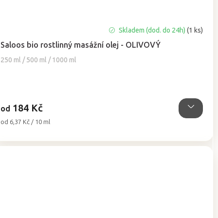
Průměrné
Skladem (dod. do 24h)
(1 ks)
hodnocení
Saloos bio rostlinný masážní olej - OLIVOVÝ
produktu
je
250 ml / 500 ml / 1000 ml
5,0
z
5
hvězdiček.
184 Kč
od
Měrná
od 6,37 Kč / 10 ml
cena: