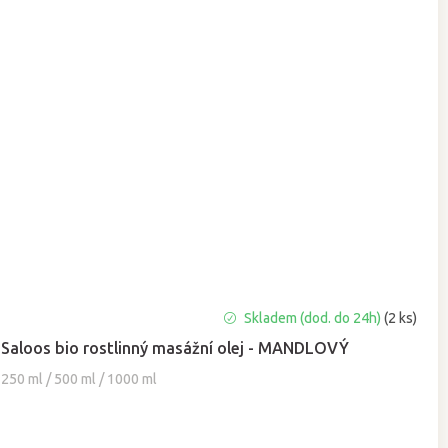
Průměrné
Skladem (dod. do 24h)
(2 ks)
hodnocení
Saloos bio rostlinný masážní olej - MANDLOVÝ
produktu
je
250 ml / 500 ml / 1000 ml
5,0
z
5