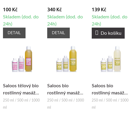
100 Kč
340 Kč
139 Kč
Skladem (dod. do
Skladem (dod. do
Skladem (dod. do
24h)
24h)
24h)
DETAIL
DETAIL
Do košíku
Saloos tělový bio
Saloos bio
Saloos bio
rostlinný masážní
rostlinný masážní
rostlinný masážní
olej RŮŽE
olej -
olej - RICINOVÝ
250 ml / 500 ml / 1000
250 ml / 500 ml / 1000
250 ml / 500 ml / 1000
MERUŇKOVÝ
ml
ml
ml