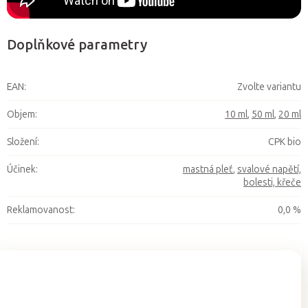
Doplňkové parametry
EAN
:
Zvolte variantu
Objem
:
10 ml
,
50 ml
,
20 ml
Složení
:
CPK bio
Účinek
:
mastná pleť
,
svalové napětí,
bolesti, křeče
Reklamovanost
:
0,0 %