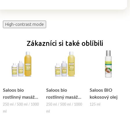
cena:
High-contrast mode
Zákazníci si také oblíbili
Saloos bio
Saloos bio
Saloos BIO
rostlinný masážní
rostlinný masážní
kokosový olej
olej -
olej -
250 ml / 500 ml / 1000
250 ml / 500 ml / 1000
125 ml
SLUNEČNICOVÝ
MANDLOVÝ
ml
ml