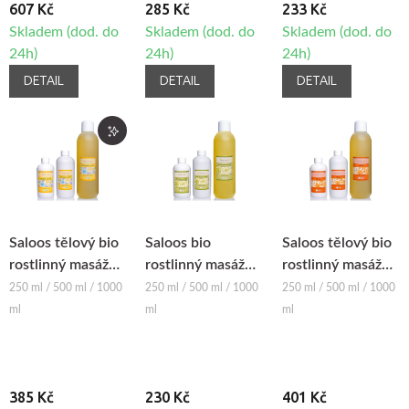
607 Kč
285 Kč
233 Kč
Skladem (dod. do
Skladem (dod. do
Skladem (dod. do
24h)
24h)
24h)
DETAIL
DETAIL
DETAIL
Saloos tělový bio
Saloos bio
Saloos tělový bio
rostlinný masážní
rostlinný masážní
rostlinný masážní
olej DEVĚT
olej - SEZAMOVÝ
olej RELAX
250 ml / 500 ml / 1000
250 ml / 500 ml / 1000
250 ml / 500 ml / 1000
KVĚTIN
ml
ml
ml
385 Kč
230 Kč
401 Kč