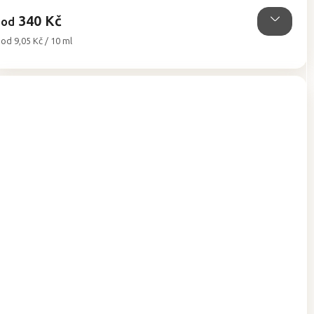
hvězdiček.
340 Kč
od
Měrná
od 9,05 Kč / 10 ml
cena: