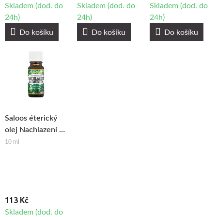
Skladem (dod. do
Skladem (dod. do
Skladem (dod. do
24h)
24h)
24h)
Do košíku
Do košíku
Do košíku
Saloos éterický
olej Nachlazení &
Imunita
10 ml
113 Kč
Skladem (dod. do