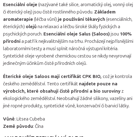
E
senciální oleje
(nazývané také silice, aromatický olej, vonný olej
či éterický olej) jsou čistě rostlinného původu.
Základem
aromaterapie
(léčba vůní)
je používání těkavých
(esenciálních,
éterických)
olejů
na relaxaci a léčbu široké škály fyzických a
psychických poruch.
Esenciální oleje Salus (Saloos)
jsou
100%
přírodní
a patří k nejkvalitnějším na trhu. Procházejí nejpřísnějšími
laboratorními testy a musí splnit náročná výstupní kritéria.
Syntetické oleje vyrobené chemickou cestou se nikdy nevyrovnají
jedinečným účinkům čistě přírodních olejů.
Éterické oleje Saloos mají certifikát CPK BIO,
což je kontrola
českého zemědělství. Tento certifikát
najdete pouze na
výrobcích, které obsahují čistě přírodní a bio suroviny
z
ekologického zemědělství. Neobsahují žádné silikony, vazelíny ani
jiné ropné produkty, syntetické vůně, konzervační či barvicí látky.
Vůně
: Litsea Cubeba
Země původu
: Čína