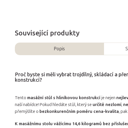
Související produkty
Popis
S
Proč byste si měli vybrat trojdílný, skládací a 
konstrukcí?
Tento
masážní stůl s hliníkovou konstrukcí
je nejen
nejle
naší nabídce! Pokud hledáte stůl, který se
určitě nezlomí
,
ne
přemýšlíte o
bezkonkurenčním poměru cena-kvalita
, pak
K masážnímu stolu vážícímu 14,6 kilogramů bez přísluše