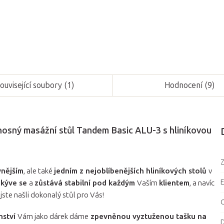
Zeptat se
ouvisející soubory (1)
Hodnocení (9)
přenosný masážní stůl Tandem Basic ALU-3 s hliníkovou
Z
vnějším
, ale také
jedním z nejoblíbenějších hliníkových stolů
v
kýve se
a
zůstává stabilní pod každým
Vaším
klientem
, a navíc
 jste našli dokonalý stůl pro Vás!
C
nství
Vám jako dárek dáme
zpevněnou vyztuženou tašku na
D