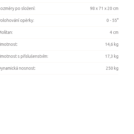
ozměry po složení
:
98 x 71 x 20 cm
olohování opěrky
:
0 - 55°
olitan
:
4 cm
Hmotnost
:
14,6 kg
motnost s příslušenstvím
:
17,3 kg
ynamická nosnost
:
250 kg