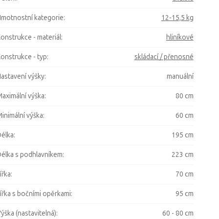
motnostní kategorie
:
12-15,5 kg
onstrukce - materiál
:
hliníkové
onstrukce - typ
:
skládací / přenosné
astavení výšky
:
manuální
aximální výška
:
80 cm
inimální výška
:
60 cm
élka
:
195 cm
élka s podhlavníkem
:
223 cm
ířka
:
70 cm
ířka s bočními opěrkami
:
95 cm
ýška (nastavitelná)
:
60 - 80 cm