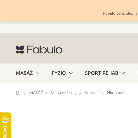
Přejít
na
Fabulo ve spoluprác
obsah
MASÁŽ
FYZIO
SPORT REHAB
Domů
MASÁŽ
Masážní stoly
Skládací
Hliníkové