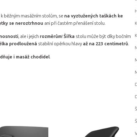
H
ma k běžným masážním stolům, se
na vyztužených taškách ke
tky se neroztrhnou
ani při častém přenášení stolu.
K
K
nosnosti
, ale i jejich
rozměrům
!
Šířka
stolu může být díky bočním
élka prodloužená
stabilní opěrkou hlavy
až na 223 centimetrů
.
N
dňuje i masáž chodidel
.
M
M
D
D
Š
Š
V