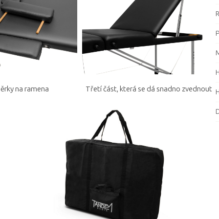
R
P
M
pěrky na ramena
Třetí část, která se dá snadno zvednout
H
D