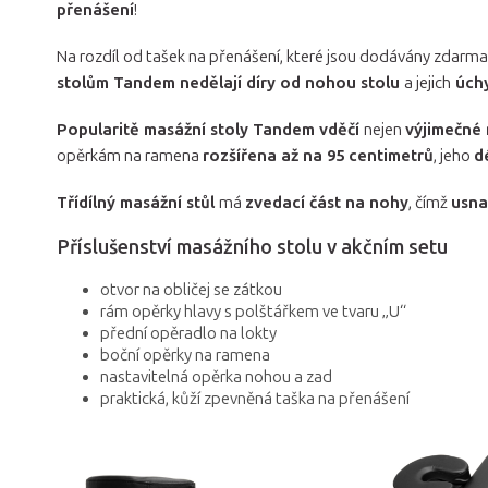
přenášení
!
Na rozdíl od tašek na přenášení, které jsou dodávány zdar
stolům Tandem nedělají díry od nohou stolu
a jejich
úchy
Popularitě masážní stoly Tandem vděčí
nejen
výjimečné 
opěrkám na ramena
rozšířena až na 95 centimetrů
, jeho
d
Třídílný masážní stůl
má
zvedací část na nohy
, čímž
usna
Příslušenství masážního stolu v akčním setu
otvor na obličej se zátkou
rám opěrky hlavy s polštářkem ve tvaru „U“
přední opěradlo na lokty
boční opěrky na ramena
nastavitelná opěrka nohou a zad
praktická, kůží zpevněná taška na přenášení