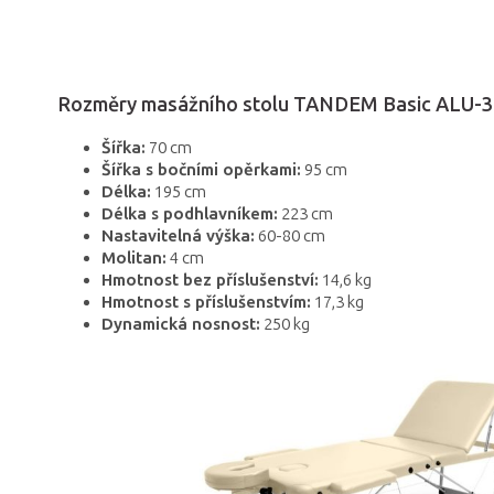
Rozměry masážního stolu TANDEM Basic ALU-3
Šířka:
70 cm
Šířka s bočními opěrkami:
95 cm
Délka:
195 cm
Délka s podhlavníkem:
223 cm
Nastavitelná výška:
60-80 cm
Molitan:
4 cm
Hmotnost bez příslušenství:
14,6 kg
Hmotnost s příslušenstvím:
17,3 kg
Dynamická nosnost:
250 kg