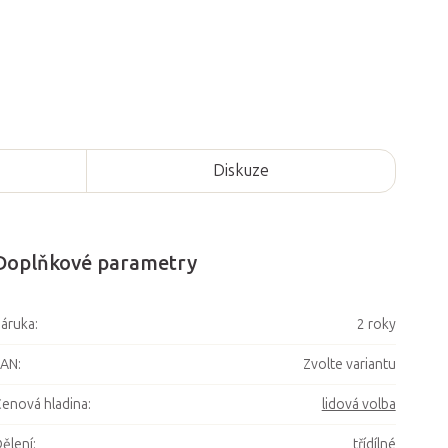
Diskuze
Doplňkové parametry
áruka
:
2 roky
EAN
:
Zvolte variantu
enová hladina
:
lidová volba
ělení
:
třídílné