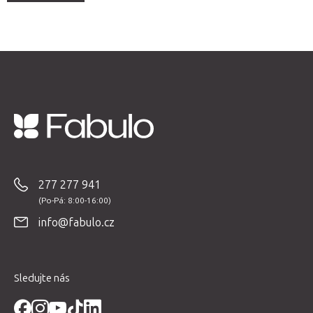
Z
á
p
277 277 941
a
t
info@fabulo.cz
í
Sledujte nás