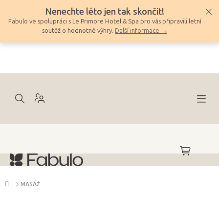
Přejít
Nenechte léto jen tak skončit!
na
Fabulo ve spolupráci s Le Primore Hotel & Spa pro vás připravili letní
obsah
soutěž o hodnotné výhry.
Další informace →
NÁKUPNÍ
KOŠÍK
Domů
MASÁŽ