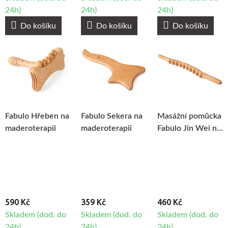
24h)
24h)
24h)
Do košíku
Do košíku
Do košíku
Fabulo Hřeben na
Fabulo Sekera na
Masážní pomůcka
maderoterapii
maderoterapii
Fabulo Jin Wei na
maderoterapii
590 Kč
359 Kč
460 Kč
Skladem (dod. do
Skladem (dod. do
Skladem (dod. do
24h)
24h)
24h)