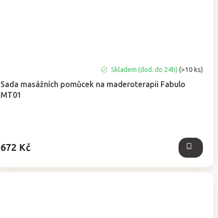
Průměrné
Skladem (dod. do 24h)
(>10 ks)
hodnocení
Sada masážních pomůcek na maderoterapii Fabulo
produktu
MT01
je
5,0
z
5
hvězdiček.
672 Kč