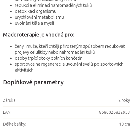
redukci a eliminaci nahromaděných tuků
detoxikaci organismu
urychlování metabolismu
uvolnění těla a mysli
Maderoterapie je vhodná pro:
ženy i muže, kteří chtějí přirozeným způsobem redukovat
projevy celulitidy nebo nahromadění tuků
osoby trpící otoky dolních končetin
sportovce na regeneraci a uvolnění svalů po sportovních
aktivitách
Doplňkové parametry
Záruka
:
2 roky
EAN
:
8586026822953
Délka baňky
:
18 cm