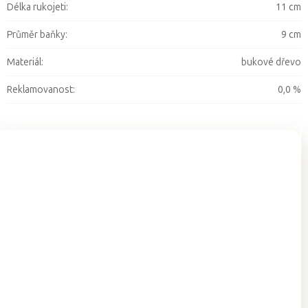
Délka rukojeti
:
11 cm
Průměr baňky
:
9 cm
Materiál
:
bukové dřevo
Reklamovanost
:
0,0 %