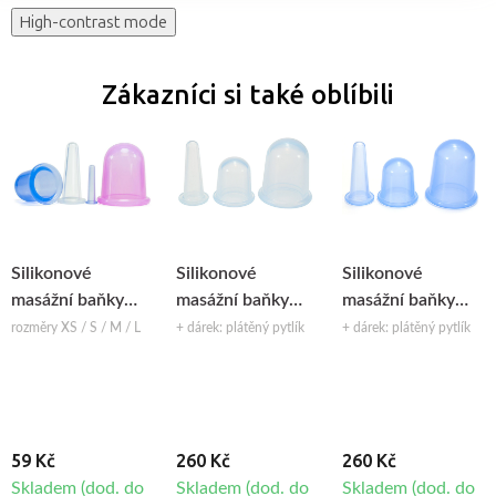
High-contrast mode
Zákazníci si také oblíbili
Silikonové
Silikonové
Silikonové
masážní baňky
masážní baňky
masážní baňky
Fabulo Bell
Fabulo sada -
Fabulo sada -
rozměry XS / S / M / L
+ dárek: plátěný pytlík
+ dárek: plátěný pytlík
průhledné, 3ks
modré, 3ks
59 Kč
260 Kč
260 Kč
Skladem (dod. do
Skladem (dod. do
Skladem (dod. do