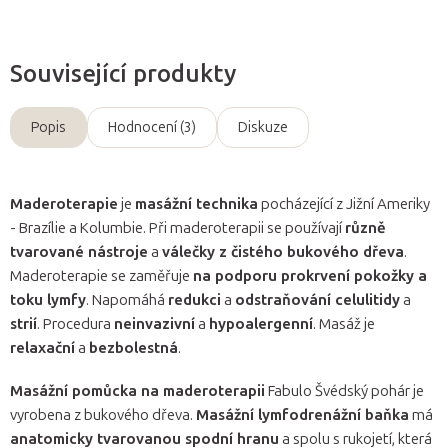
Související produkty
Popis
Hodnocení (3)
Diskuze
Maderoterapie
je
masážní technika
pocházející z Jižní Ameriky
- Brazílie a Kolumbie. Při maderoterapii se používají
různě
tvarované nástroje
a
válečky z čistého bukového dřeva
.
Maderoterapie se zaměřuje
na podporu prokrvení pokožky a
toku lymfy
. Napomáhá
redukci
a
odstraňování celulitidy
a
strií
. Procedura
neinvazivní
a
hypoalergenní
. Masáž je
relaxační
a
bezbolestná
.
Masážní pomůcka na maderoterapii
Fabulo Švédský pohár je
vyrobena z bukového dřeva.
Masážní lymfodrenážní baňka
má
anatomicky tvarovanou spodní hranu
a spolu s rukojetí, která