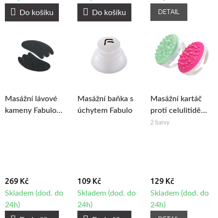
DETAIL
Do košíku
Do košíku
Masážní lávové
Masážní baňka s
Masážní kartáč
kameny Fabulo
úchytem Fabulo
proti celulitidě
Gua Sha, 2ks
Fabulo
2 barvy
269 Kč
109 Kč
129 Kč
Skladem (dod. do
Skladem (dod. do
Skladem (dod. do
24h)
24h)
24h)