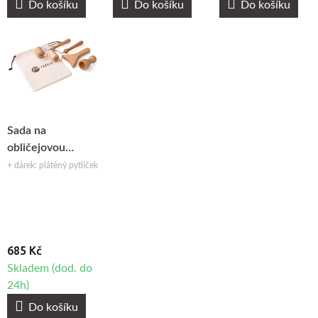
Do košíku
Do košíku
Do košíku
Sada na
obličejovou
maderoterapii
+ dárek: plátěný pytlíček
Fabulo Roller Set,
4ks
685 Kč
Skladem (dod. do
24h)
Do košíku