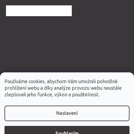
DALŠÍ HODNOCENÍ OBCHODU
Používáme cookies, abychom Vám umožnili pohodlné
prohlížení webu a díky analýze provozu webu neustále
Vytvořil Shoptet Premium
zlepšovali jeho funkce, výkon a použitelnost.
Copyright 2026
Fabulo.cz
. Všechna práva vyhrazena.
Nastavení
Souhlasím