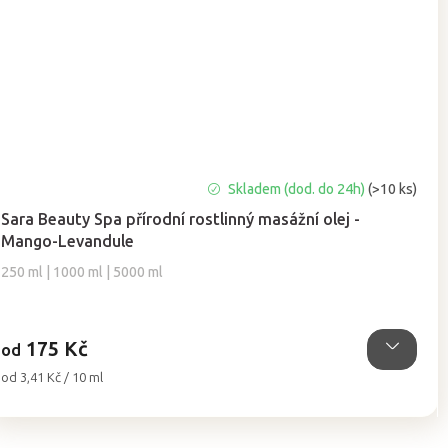
Průměrné
Skladem (dod. do 24h)
(>10 ks)
hodnocení
Sara Beauty Spa přírodní rostlinný masážní olej -
produktu
Mango-Levandule
je
5,0
250 ml | 1000 ml | 5000 ml
z
5
hvězdiček.
175 Kč
od
Měrná
od 3,41 Kč / 10 ml
cena: