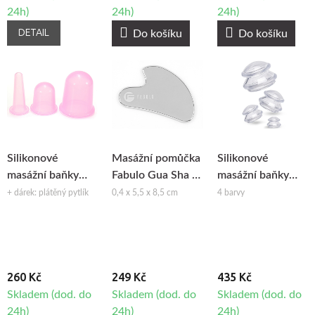
24h)
24h)
24h)
DETAIL
Do košíku
Do košíku
Silikonové
Masážní pomůčka
Silikonové
masážní baňky
Fabulo Gua Sha z
masážní baňky
Fabulo sada -
nerezavějící oceli
Fabulo Mushroom
+ dárek: plátěný pytlík
0,4 x 5,5 x 8,5 cm
4 barvy
fialové, 3ks
- set, 4ks
260 Kč
249 Kč
435 Kč
Skladem (dod. do
Skladem (dod. do
Skladem (dod. do
24h)
24h)
24h)