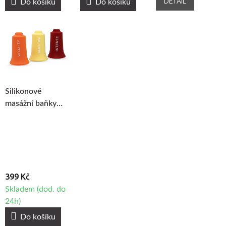
DETAIL
Do košíku
Do košíku
Silikonové
masážní baňky
Fabulo Trinity -
sada, 3ks
399 Kč
Skladem (dod. do
24h)
Do košíku