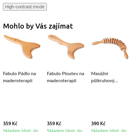
High-contrast mode
Mohlo by Vás zajímat
Fabulo Pádlo na
Fabulo Ploutev na
Masážní
maderoterapii
maderoterapii
půlkruhový
váleček Fabulo na
maderoterapii
359 Kč
359 Kč
390 Kč
Skladem (dod. do
Skladem (dod. do
Skladem (dod. do