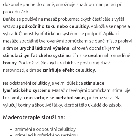
dokonale padne do dlaně, umožňuje snadnou manipulaci při
procedurách.
Baňka se používá na masáž problematických částí těla s vyšší
vrstvou
podkožního tuku nebo celulitidy
. Pokožka se napne a
vyhladí. Činnost lymfatického systému se podpoří. Aplikací
masáže speciálně tvarovanými pomůckami se dané místo prokrví,
a tím se
urychlí látková výměna
. Zároveň dochází k jemné
stimulaci lymfatického systému
, čímž se
uvolní
nahromaděné
toxiny
. Podkoží v tělesných partiích se postupně zbaví
nerovností, a tím se
zmírňuje efekt celulitidy
.
Na odstranění celulitidy je velmi důležitá
stimulace
lymfatického systému
. Masáž dřevěnými pomůckami stimuluje
tok lymfy a
nastartuje se metabolismus
, přičemž se z těla
vylučují toxiny a škodlivé látky, které si tělo ukládá do zásob.
Maderoterapie slouží na:
zmírnění a odbourání celulitidy
stimulaci lymfatického systému