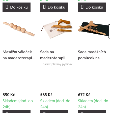
Do košíku
Do košíku
Do košíku
Masážní váleček
Sada na
Sada masážních
na maderoterapii
maderoterapii
pomůcek na
Fabulo Kuličky
chodidel Fabulo
maderoterapii
+ dárek: plátěný pytlíček
Therapy Set, 3ks
Fabulo MT03
390 Kč
535 Kč
672 Kč
Skladem (dod. do
Skladem (dod. do
Skladem (dod. do
24h)
24h)
24h)