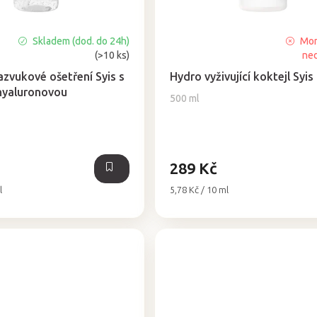
Skladem (dod. do 24h)
Mom
Průměrné
(>10 ks)
ne
hodnocení
produktu
razvukové ošetření Syis s
Hydro vyživující koktejl Syis
je
hyaluronovou
500 ml
5,0
z
5
hvězdiček.
289 Kč
Měrná
l
5,78 Kč / 10 ml
cena: