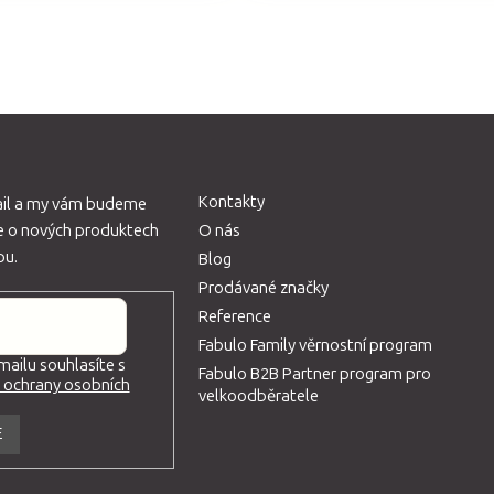
O
v
l
á
d
a
c
Kontakty
ail a my vám budeme
í
ce o nových produktech
O nás
p
pu.
Blog
r
Prodávané značky
v
Reference
k
Fabulo Family věrnostní program
ailu souhlasíte s
y
Fabulo B2B Partner program pro
ochrany osobních
v
velkoodběratele
ý
E
p
i