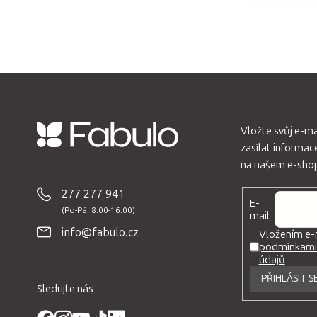
Vložte svůj e-m
zasílat informa
Z
na našem e-sho
á
p
277 277 941
E-
a
mail
t
info@fabulo.cz
Vložením e-m
podmínkami 
í
údajů
PŘIHLÁSIT S
Sledujte nás