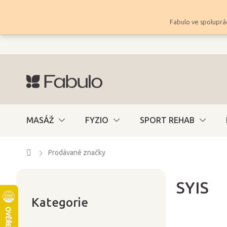
Přejít
na
Fabulo ve spoluprác
obsah
MASÁŽ
FYZIO
SPORT REHAB
Domů
Prodávané značky
SYIS
Přeskočit
P
kategorie
Kategorie
o
s