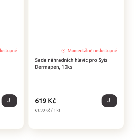
dostupné
Momentálně nedostupné
Sada náhradních hlavic pro Syis
Dermapen, 10ks
619 Kč
Měrná
61,90 Kč / 1 ks
cena: