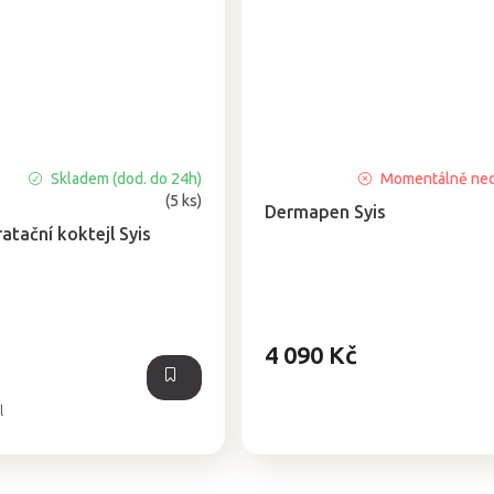
Skladem (dod. do 24h)
Momentálně ne
(5 ks)
Dermapen Syis
atační koktejl Syis
4 090 Kč
l