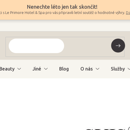
Nenechte léto jen tak skončit!
i s Le Primore Hotel & Spa pro vás připravili letní soutěž o hodnotné výhry.
Da
Beauty
Jiné
Blog
O nás
Služby