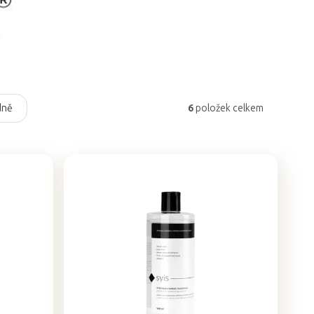
dně
6
položek celkem