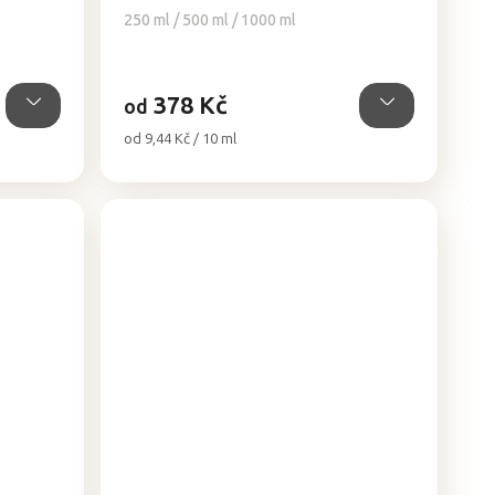
5,0
250 ml / 500 ml / 1000 ml
z
5
hvězdiček.
378 Kč
od
Měrná
od 9,44 Kč / 10 ml
cena: