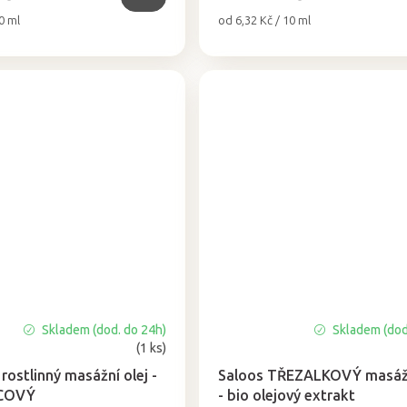
Měrná
0 ml
od 6,32 Kč / 10 ml
cena:
Skladem (dod. do 24h)
Skladem (dod
Průměrné
(1 ks)
hodnocení
produktu
rostlinný masážní olej -
Saloos TŘEZALKOVÝ masážn
je
COVÝ
- bio olejový extrakt