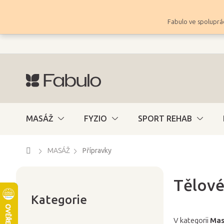
Přejít
na
Fabulo ve spoluprác
obsah
MASÁŽ
FYZIO
SPORT REHAB
Domů
MASÁŽ
Přípravky
Tělové
Přeskočit
P
kategorie
Kategorie
o
s
V kategorii
Mas