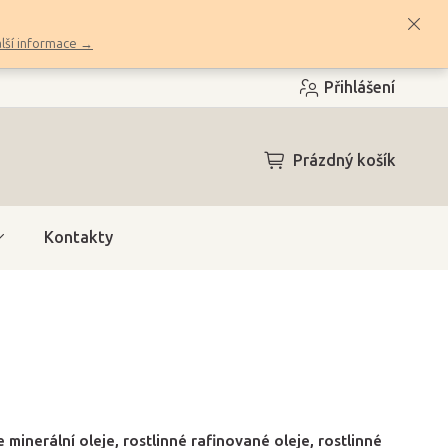
lší informace →
Přihlášení
NÁKUPNÍ
Prázdný košík
KOŠÍK
Kontakty
 minerální oleje, rostlinné rafinované oleje, rostlinné