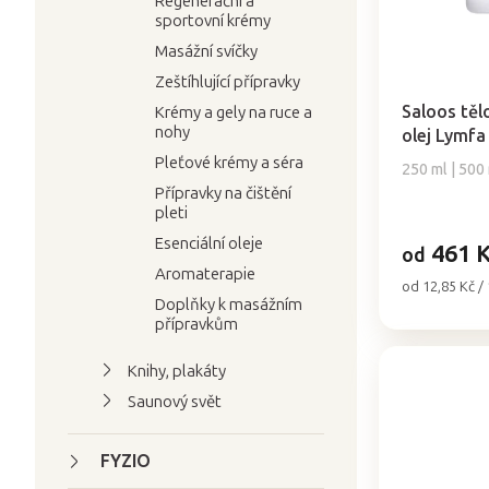
k
Regenerační a
sportovní krémy
d
t
u
Masážní svíčky
ů
Průměrné
k
Zeštíhlující přípravky
hodnocení
t
produktu
Saloos těl
Krémy a gely na ruce a
nohy
je
olej Lymfa 
ů
5,0
Pleťové krémy a séra
250 ml | 500
z
Přípravky na čištění
5
pleti
hvězdiček.
Esenciální oleje
461 
od
Aromaterapie
Měrná
od 12,85 Kč /
Doplňky k masážním
cena:
přípravkům
Knihy, plakáty
Saunový svět
FYZIO