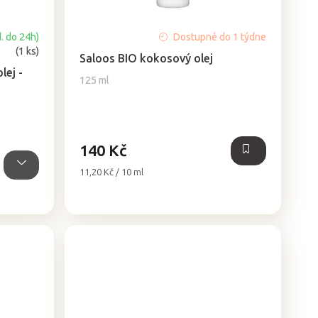
Průměrné
. do 24h)
Dostupné do 1 týdne
hodnocení
(1 ks)
Saloos BIO kokosový olej
produktu
ej -
je
125 ml
5,0
z
5
hvězdiček.
140 Kč
Měrná
11,20 Kč / 10 ml
cena: