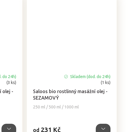
. do 24h)
Skladem (dod. do 24h)
Průměrné
(3 ks)
(1 ks)
hodnocení
produktu
 olej -
Saloos bio rostlinný masážní olej -
je
SEZAMOVÝ
5,0
250 ml / 500 ml / 1000 ml
z
5
hvězdiček.
231 Kč
od