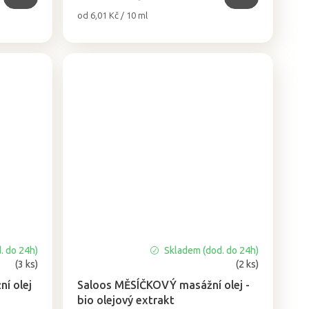
Měrná
od 6,01 Kč / 10 ml
cena:
. do 24h)
Skladem (dod. do 24h)
Průměrné
(3 ks)
(2 ks)
hodnocení
produktu
í olej
Saloos MĚSÍČKOVÝ masážní olej -
je
bio olejový extrakt