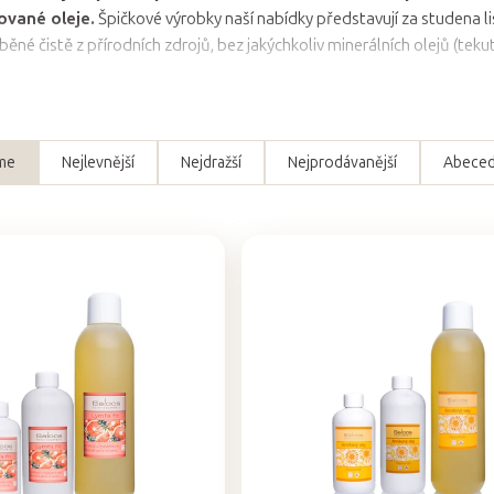
ované oleje.
Špičkové výrobky naší nabídky představují za studena li
áběné čistě z přírodních zdrojů, bez jakýchkoliv minerálních olejů (tek
me
Nejlevnější
Nejdražší
Nejprodávanější
Abece