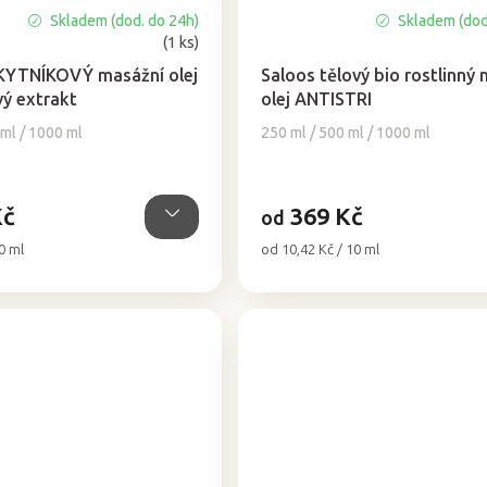
Skladem (dod. do 24h)
Skladem (dod
Průměrné
(1 ks)
hodnocení
produktu
KYTNÍKOVÝ masážní olej
Saloos tělový bio rostlinný
je
vý extrakt
olej ANTISTRI
5,0
 ml / 1000 ml
250 ml / 500 ml / 1000 ml
z
5
hvězdiček.
Kč
369 Kč
od
Měrná
0 ml
od 10,42 Kč / 10 ml
cena: