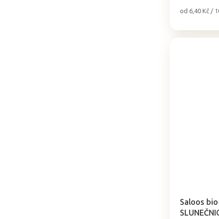
Měrná
od 6,40 Kč / 1
cena:
Průměrné
hodnocení
produktu
Saloos bio 
je
SLUNEČNI