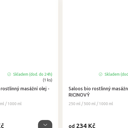
Skladem (dod. do 24h)
Skladem (dod
Průměrné
(1 ks)
hodnocení
produktu
rostlinný masážní olej -
Saloos bio rostlinný masážní
je
RICINOVÝ
5,0
 ml / 1000 ml
250 ml / 500 ml / 1000 ml
z
5
hvězdiček.
Kč
234 Kč
od