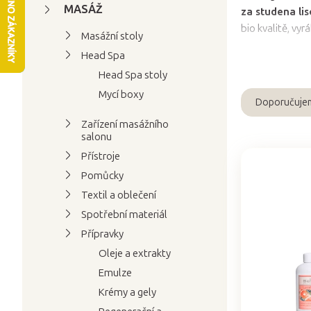
t
MASÁŽ
za studena lis
r
bio kvalitě, vyr
Masážní stoly
a
Head Spa
n
Head Spa stoly
n
Mycí boxy
í
Doporučuje
Ř
p
Zařízení masážního
a
a
salonu
z
n
Přístroje
e
e
Pomůcky
V
n
l
Textil a oblečení
ý
í
Spotřební materiál
p
p
Přípravky
i
r
s
Oleje a extrakty
o
p
Emulze
d
r
u
Krémy a gely
o