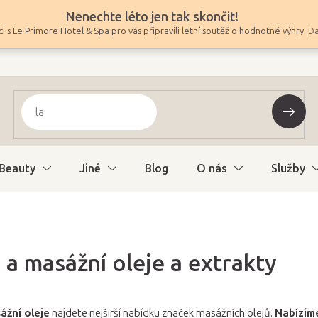
Nenechte léto jen tak skončit!
i s Le Primore Hotel & Spa pro vás připravili letní soutěž o hodnotné výhry.
Da
Beauty
Jiné
Blog
O nás
Služby
 a masážní oleje a extrakty
ážní oleje
najdete nejširší nabídku značek masážních olejů.
Nabízíme