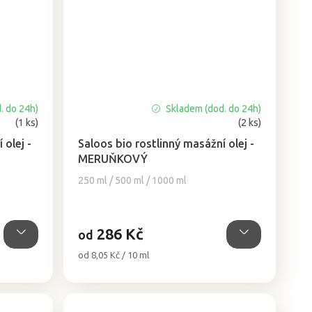
. do 24h)
Skladem (dod. do 24h)
Průměrné
(1 ks)
(2 ks)
hodnocení
produktu
 olej -
Saloos bio rostlinný masážní olej -
je
MERUŇKOVÝ
4,8
250 ml / 500 ml / 1000 ml
z
5
hvězdiček.
286 Kč
od
Měrná
od 8,05 Kč / 10 ml
cena: