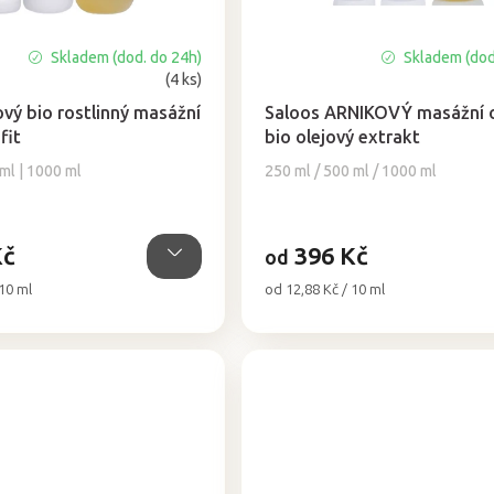
Skladem (dod. do 24h)
Skladem (dod
Průměrné
(4 ks)
hodnocení
produktu
ový bio rostlinný masážní
Saloos ARNIKOVÝ masážní ol
je
fit
bio olejový extrakt
5,0
 ml | 1000 ml
250 ml / 500 ml / 1000 ml
z
5
hvězdiček.
Kč
396 Kč
od
Měrná
 10 ml
od 12,88 Kč / 10 ml
cena: