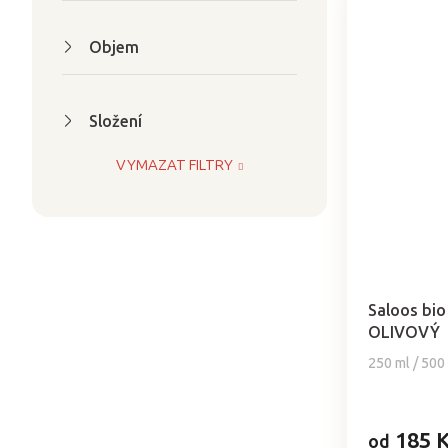
Objem
Složení
VYMAZAT FILTRY
Průměrné
hodnocení
produktu
Saloos bio 
je
OLIVOVÝ
5,0
250 ml / 500
z
5
hvězdiček.
185 
od