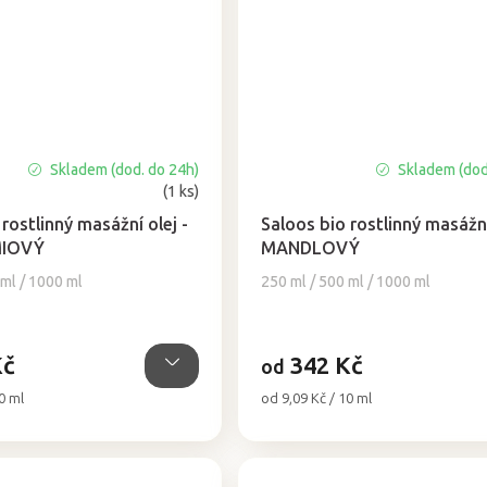
Skladem (dod. do 24h)
Skladem (dod
Průměrné
(1 ks)
hodnocení
produktu
rostlinný masážní olej -
Saloos bio rostlinný masážní
je
IOVÝ
MANDLOVÝ
5,0
 ml / 1000 ml
250 ml / 500 ml / 1000 ml
z
5
hvězdiček.
Kč
342 Kč
od
Měrná
0 ml
od 9,09 Kč / 10 ml
cena: