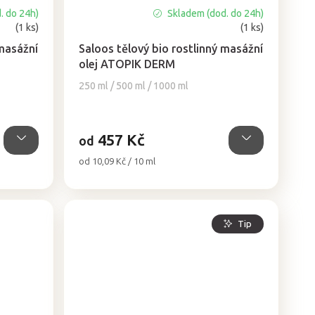
. do 24h)
Skladem (dod. do 24h)
Průměrné
(1 ks)
(1 ks)
hodnocení
produktu
 masážní
Saloos tělový bio rostlinný masážní
je
olej ATOPIK DERM
5,0
250 ml / 500 ml / 1000 ml
z
5
hvězdiček.
457 Kč
od
Měrná
od 10,09 Kč / 10 ml
cena:
Tip