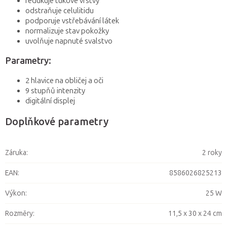
redukuje tukové vrstvy
odstraňuje celulitidu
podporuje vstřebávání látek
normalizuje stav pokožky
uvolňuje napnuté svalstvo
Parametry:
2 hlavice na obličej a oči
9 stupňů intenzity
digitální displej
Doplňkové parametry
Záruka
:
2 roky
EAN
:
8586026825213
Výkon
:
25 W
Rozměry
:
11,5 x 30 x 24 cm