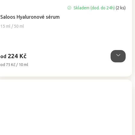
Průměrné
Skladem (dod. do 24h)
(2 ks)
hodnocení
Saloos Hyaluronové sérum
produktu
je
15 ml / 50 ml
5,0
z
5
hvězdiček.
224 Kč
od
Měrná
od 75 Kč / 10 ml
cena: