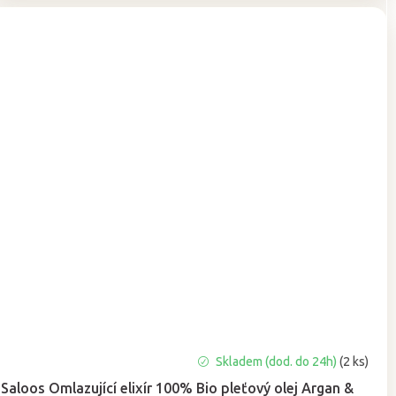
Průměrné
Skladem (dod. do 24h)
(2 ks)
hodnocení
Saloos Omlazující elixír 100% Bio pleťový olej Argan &