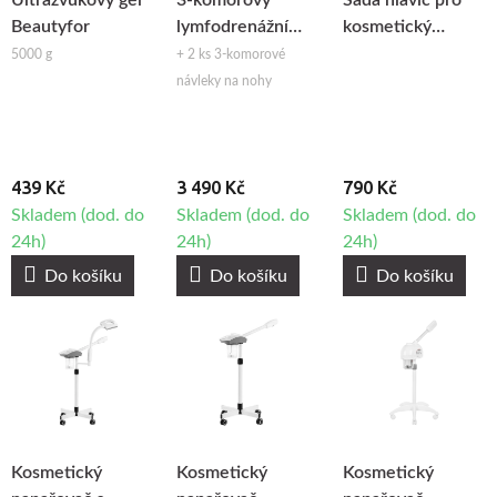
Ultrazvukový gél
3-komorový
Sada hlavic pro
Beautyfor
lymfodrenážní
kosmetický
přístroj Fabulo
přístroj Hydrogen
5000 g
+ 2 ks 3-komorové
H2+ 6v1
návleky na nohy
439 Kč
3 490 Kč
790 Kč
Skladem (dod. do
Skladem (dod. do
Skladem (dod. do
24h)
24h)
24h)
Do košíku
Do košíku
Do košíku
Kosmetický
Kosmetický
Kosmetický