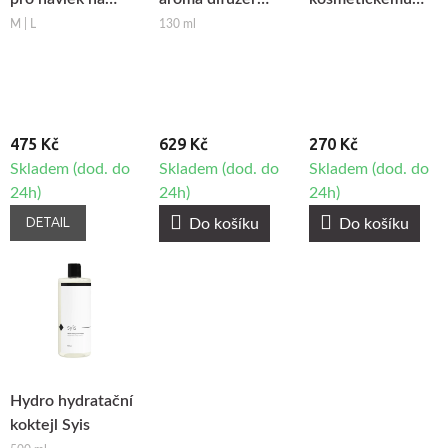
nohu Fabulo
Fabulo Neo
ozonizéru -
M | L
130 ml
AirGo 6, 2ks
Hřeben
475 Kč
629 Kč
270 Kč
Skladem (dod. do
Skladem (dod. do
Skladem (dod. do
24h)
24h)
24h)
DETAIL
Do košíku
Do košíku
Hydro hydratační
koktejl Syis