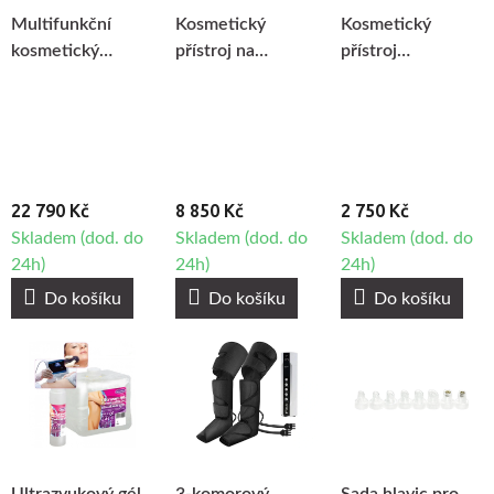
Multifunkční
Kosmetický
Kosmetický
kosmetický
přístroj na
přístroj
přístroj Fabulo F-
vodíková
BeautyOne AM
362
kosmetická
60 -
ošetření
Mikrodermabraze
Hydrogen H2+
6v1 New
22 790 Kč
generation
8 850 Kč
2 750 Kč
Skladem (dod. do
Skladem (dod. do
Skladem (dod. do
24h)
24h)
24h)
Do košíku
Do košíku
Do košíku