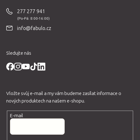
p
277 277 941
a
t
info@fabulo.cz
í
Sledujte nás
Vložte svůj e-mail a my vám budeme zasílat informace o
nových produktech na našem e-shopu.
E-mail