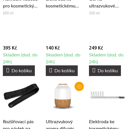
pro kosmetický
kosmetickému
ultrazvukové
napařovač
ozonizéru
ošetření Syis s
600 ml
500 ml
Giovanni D-008 a
Darsonval - Rovná
kyselinou
D-09
tyč
hyaluronovou
395 Kč
140 Kč
249 Kč
Skladem (dod. do
Skladem (dod. do
Skladem (dod. do
24h)
24h)
24h)
Do košíku
Do košíku
Do košíku
Rozšiřovací pás
Ultrazvukový
Elektroda ke
pro návlek na
aroma difuzér
kosmetickému