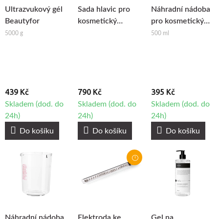
Ultrazvukový gél
Sada hlavic pro
Náhradní nádoba
Beautyfor
kosmetický
pro kosmetický
přístroj Hydrogen
napařovač
5000 g
500 ml
H2+ 6v1
BeautyOne F-17
439 Kč
790 Kč
395 Kč
Skladem (dod. do
Skladem (dod. do
Skladem (dod. do
24h)
24h)
24h)
Do košíku
Do košíku
Do košíku
Náhradní nádoba
Elektroda ke
Gel na