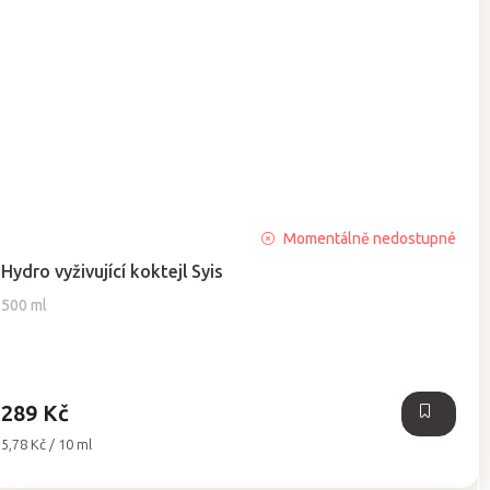
Průměrné
Momentálně nedostupné
hodnocení
Hydro vyživující koktejl Syis
produktu
je
500 ml
5,0
z
5
hvězdiček.
289 Kč
Měrná
5,78 Kč / 10 ml
cena: