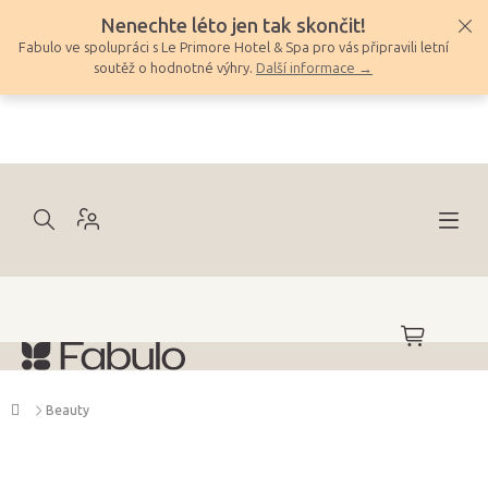
Přejít
Nenechte léto jen tak skončit!
na
Fabulo ve spolupráci s Le Primore Hotel & Spa pro vás připravili letní
obsah
soutěž o hodnotné výhry.
Další informace →
NÁKUPNÍ
KOŠÍK
Domů
Beauty