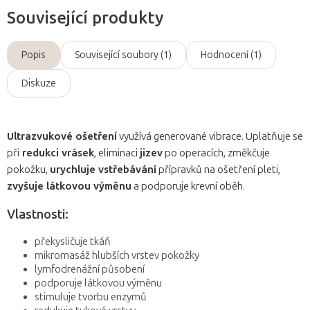
Související produkty
Popis
Související soubory (1)
Hodnocení (1)
Diskuze
Ultrazvukové ošetření
využívá generované vibrace. Uplatňuje se
při
redukci vrásek
, eliminaci
jizev
po operacích, změkčuje
pokožku,
urychluje vstřebávání
přípravků na ošetření pleti,
zvyšuje látkovou výměnu
a podporuje krevní oběh.
Vlastnosti:
překysličuje tkáň
mikromasáž hlubších vrstev pokožky
lymfodrenážní působení
podporuje látkovou výměnu
stimuluje tvorbu enzymů