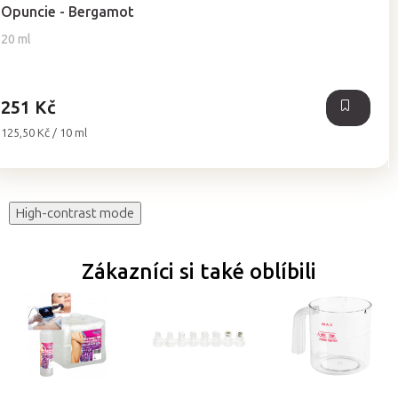
produktu
Opuncie - Bergamot
je
5,0
20 ml
z
5
hvězdiček.
251 Kč
Měrná
125,50 Kč / 10 ml
cena:
High-contrast mode
Zákazníci si také oblíbili