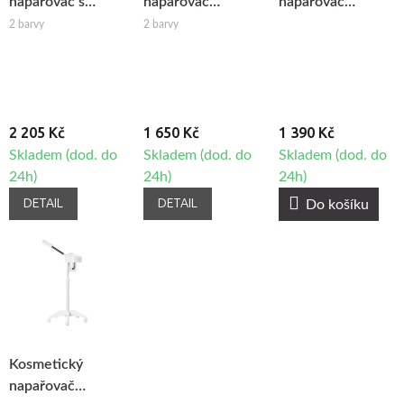
napařovač s
napařovač
napařovač
lampou Giovanni
Giovanni D-20
Giovanni D-008
2 barvy
2 barvy
D-21
2 205 Kč
1 650 Kč
1 390 Kč
Skladem (dod. do
Skladem (dod. do
Skladem (dod. do
24h)
24h)
24h)
DETAIL
DETAIL
Do košíku
Kosmetický
napařovač