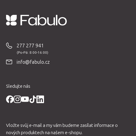
a
c
í
p
Z
r
á
v
p
277 277 941
k
a
y
t
v
info@fabulo.cz
í
ý
p
i
Sledujte nás
s
u
Vložte svůj e-mail a my vám budeme zasílat informace o
nových produktech na našem e-shopu.