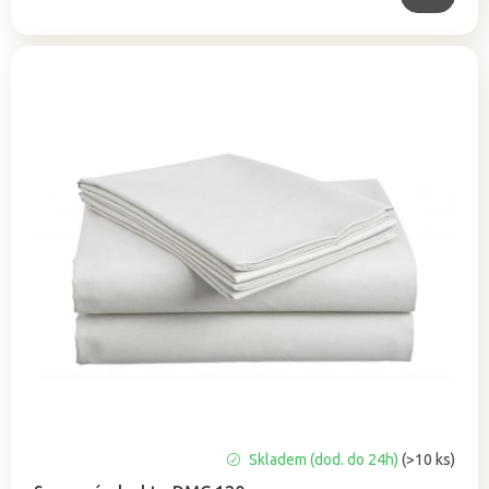
Průměrné
Skladem (dod. do 24h)
(>10 ks)
hodnocení