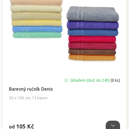
Průměrné
Skladem (dod. do 24h)
(8 ks)
hodnocení
Barevný ručník Denis
produktu
je
50 x 100 cm, 13 barev
5,0
z
5
hvězdiček.
105 Kč
od