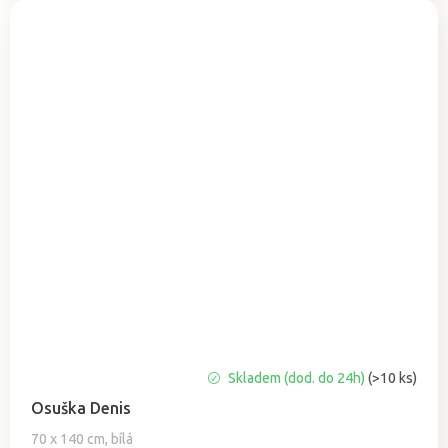
Průměrné
Skladem (dod. do 24h)
(>10 ks)
hodnocení
Osuška Denis
produktu
je
70 x 140 cm, bílá