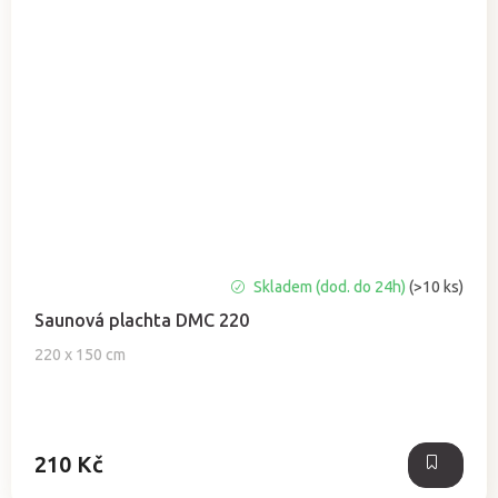
Průměrné
Skladem (dod. do 24h)
(>10 ks)
hodnocení
Saunová plachta DMC 220
produktu
je
220 x 150 cm
5,0
z
5
hvězdiček.
210 Kč