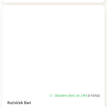
Průměrné
Skladem (dod. do 24h)
(>10 ks)
hodnocení
Ručníček Bari
produktu