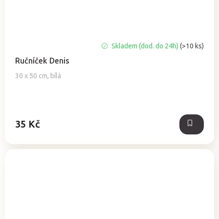
Průměrné
Skladem (dod. do 24h)
(>10 ks)
hodnocení
Ručníček Denis
produktu
je
30 x 50 cm, bílá
5,0
z
5
hvězdiček.
35 Kč