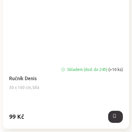
Průměrné
Skladem (dod. do 24h)
(>10 ks)
hodnocení
Ručník Denis
produktu
je
50 x 100 cm, bílá
5,0
z
5
hvězdiček.
99 Kč