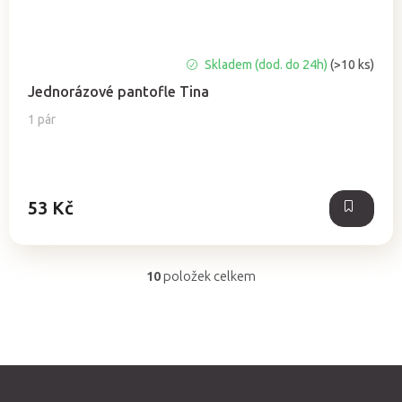
Průměrné
Skladem (dod. do 24h)
(>10 ks)
hodnocení
Jednorázové pantofle Tina
produktu
je
1 pár
5,0
z
5
hvězdiček.
53 Kč
10
položek celkem
O
v
l
á
d