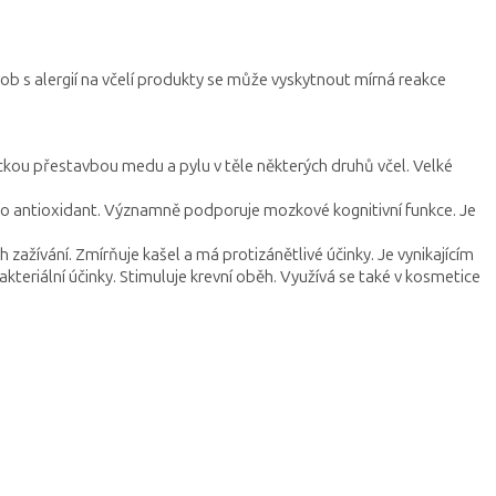
ob s alergií na včelí produkty se může vyskytnout mírná reakce
ckou přestavbou medu a pylu v těle některých druhů včel. Velké
jako antioxidant. Významně podporuje mozkové kognitivní funkce. Je
ažívání. Zmírňuje kašel a má protizánětlivé účinky. Je vynikajícím
teriální účinky. Stimuluje krevní oběh. Využívá se také v kosmetice