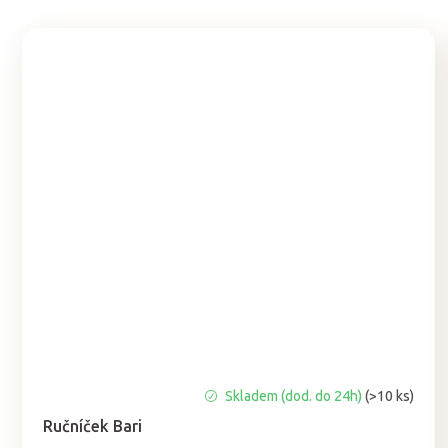
Průměrné
Skladem (dod. do 24h)
(>10 ks)
hodnocení
Ručníček Bari
produktu