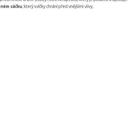
ěném sáčku
, který svíčky chrání před vnějšími vlivy.