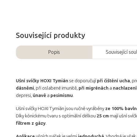
Související produkty
Popis
Související so
Ušní svíčky HOXI Tymián
se doporučují
při čištění ucha
, p
dásněmi
, při oslabené imunitě,
při migrénách
a
nachlazení
depresi,
únavě
a
pesimismu
.
Ušní svíčky HOXI Tymián jsou ručně vyráběny
ze 100% bavln
Díky kónickému tvaru s optimální délkou
25 cm
mají ušní svíč
filtrem z gázy
.
Aplikace
ušních svíček je velmi
jednoduchá
. Vhodná je však