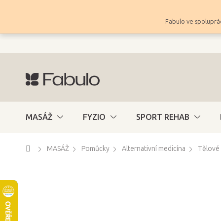
Přejít
na
Fabulo ve spoluprác
obsah
MASÁŽ
FYZIO
SPORT REHAB
Domů
MASÁŽ
Pomůcky
Alternativní medicína
Tělové 