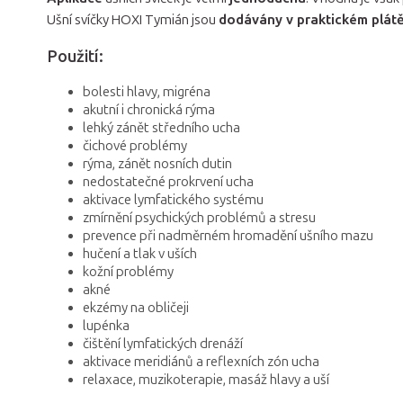
Ušní svíčky HOXI Tymián jsou
dodávány v praktickém plát
Použití:
bolesti hlavy, migréna
akutní i chronická rýma
lehký zánět středního ucha
čichové problémy
rýma, zánět nosních dutin
nedostatečné prokrvení ucha
aktivace lymfatického systému
zmírnění psychických problémů a stresu
prevence při nadměrném hromadění ušního mazu
hučení a tlak v uších
kožní problémy
akné
ekzémy na obličeji
lupénka
čištění lymfatických drenáží
aktivace meridiánů a reflexních zón ucha
relaxace, muzikoterapie, masáž hlavy a uší