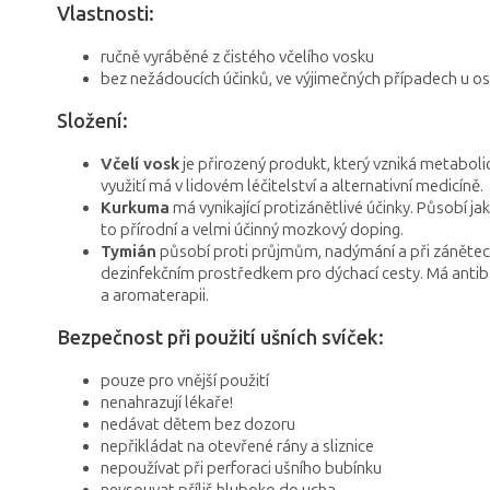
Vlastnosti:
ručně vyráběné z čistého včelího vosku
bez nežádoucích účinků, ve výjimečných případech u os
Složení:
Včelí vosk
je přirozený produkt, který vzniká metaboli
využití má v lidovém léčitelství a alternativní medicíně.
Kurkuma
má vynikající protizánětlivé účinky. Působí 
to přírodní a velmi účinný mozkový doping.
Tymián
působí proti průjmům, nadýmání a při zánětech z
dezinfekčním prostředkem pro dýchací cesty. Má antibak
a aromaterapii.
Bezpečnost při použití ušních svíček:
pouze pro vnější použití
nenahrazují lékaře!
nedávat dětem bez dozoru
nepřikládat na otevřené rány a sliznice
nepoužívat při perforaci ušního bubínku
nevsouvat příliš hluboko do ucha