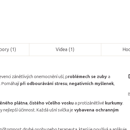
ubory (1)
Videa (1)
Hod
revenci zánětlivých onemocnění uší, p
roblémech se zuby
a
. Pomáhají
při odbourávání stresu
,
negativních myšlenek
,
B
ěného plátna
,
čistého včelího vosku
a protizánětlivé
kurkumy
.
ky nejlepší účinnost. Každá ušní svíčka je
vybavena ochranným
 přítomnost druhé osoby nebo terapeuta, který je používá a aplikuje.