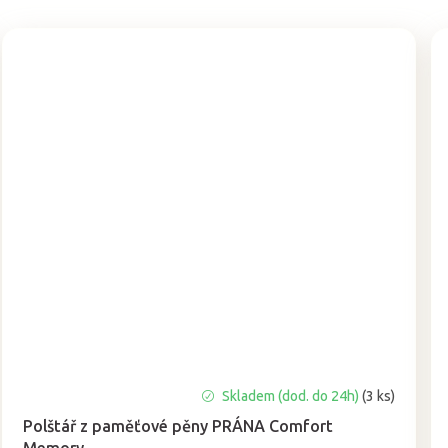
Průměrné
Skladem (dod. do 24h)
(3 ks)
hodnocení
Polštář z paměťové pěny PRÁNA Comfort
produktu