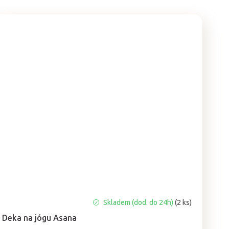
Průměrné
Skladem (dod. do 24h)
(2 ks)
hodnocení
Deka na jógu Asana
produktu