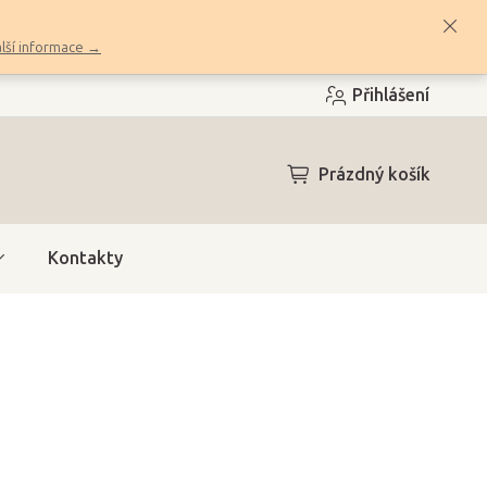
lší informace →
Přihlášení
NÁKUPNÍ
Prázdný košík
KOŠÍK
Kontakty
h)
(2 ks)