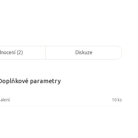
nocení (2)
Diskuze
Doplňkové parametry
alení
:
10 ks