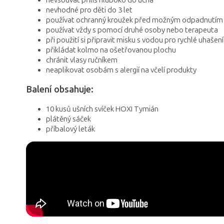
nevhodné pro děti do 3 let
používat ochranný kroužek před možným odpadnutím v
používat vždy s pomocí druhé osoby nebo terapeuta
při použití si připravit misku s vodou pro rychlé uhašení
přikládat kolmo na ošetřovanou plochu
chránit vlasy ručníkem
neaplikovat osobám s alergií na včelí produkty
Balení obsahuje:
10 kusů ušních svíček HOXI Tymián
plátěný sáček
příbalový leták