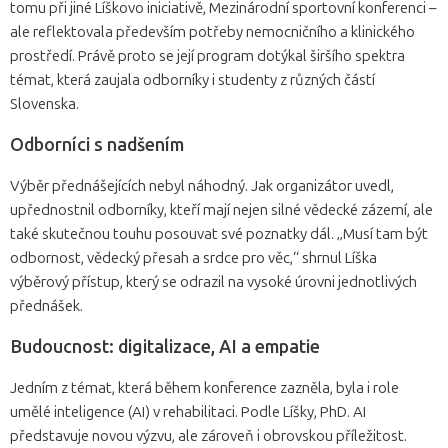
tomu při jiné Líškovo iniciativě, Mezinárodní sportovní konferenci –
ale reflektovala především potřeby nemocničního a klinického
prostředí. Právě proto se její program dotýkal širšího spektra
témat, která zaujala odborníky i studenty z různých částí
Slovenska.
Odborníci s nadšením
Výběr přednášejících nebyl náhodný. Jak organizátor uvedl,
upřednostnil odborníky, kteří mají nejen silné vědecké zázemí, ale
také skutečnou touhu posouvat své poznatky dál. „Musí tam být
odbornost, vědecký přesah a srdce pro věc,“ shrnul Líška
výběrový přístup, který se odrazil na vysoké úrovni jednotlivých
přednášek.
Budoucnost: digitalizace, AI a empatie
Jedním z témat, která během konference zazněla, byla i role
umělé inteligence (AI) v rehabilitaci. Podle Líšky, PhD. AI
představuje novou výzvu, ale zároveň i obrovskou příležitost.