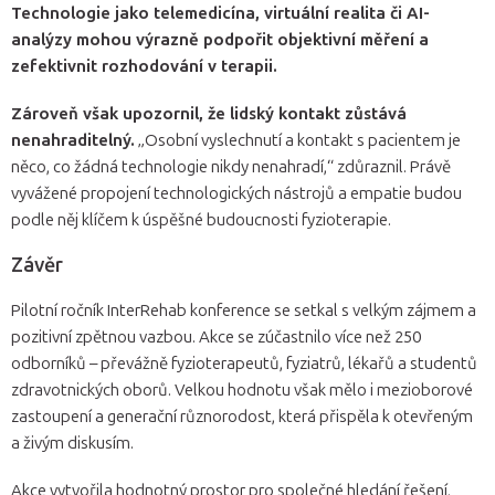
Technologie jako telemedicína, virtuální realita či AI-
analýzy mohou výrazně podpořit objektivní měření a
zefektivnit rozhodování v terapii.
Zároveň však upozornil, že lidský kontakt zůstává
nenahraditelný.
„Osobní vyslechnutí a kontakt s pacientem je
něco, co žádná technologie nikdy nenahradí,“ zdůraznil. Právě
vyvážené propojení technologických nástrojů a empatie budou
podle něj klíčem k úspěšné budoucnosti fyzioterapie.
Závěr
Pilotní ročník InterRehab konference se setkal s velkým zájmem a
pozitivní zpětnou vazbou. Akce se zúčastnilo více než 250
odborníků – převážně fyzioterapeutů, fyziatrů, lékařů a studentů
zdravotnických oborů. Velkou hodnotu však mělo i mezioborové
zastoupení a generační různorodost, která přispěla k otevřeným
a živým diskusím.
Akce vytvořila hodnotný prostor pro společné hledání řešení,