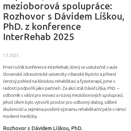
mezioborová spolupráce:
Rozhovor s Dávidem Líškou,
PhD. z konference
InterRehab 2025
1.7.2025
První ročník konference InterRehab, který se uskutečnil v aule
Slovenské zdravotnické univerzity v Banské Bystrici a přinesl
čerstvý pohled na klinickou rehabilitaci a fyzioterapii, jsme s
radostí podpořili jako partneři. Za akcí stál Dávid Líška, PhD. –
odborník s vášní pro inovaci a rozvoj mezioborových spoluprací,
jehož cílem bylo vytvořit prostor pro odborný dialog, sdílení
zkušeností a zejména posílení významu rehabilitační péče v rámci
moderní medicíny.
Rozhovor s Dávidem Líškou, PhD.