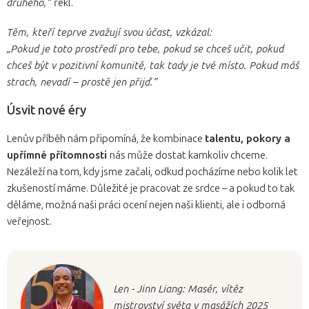
druhého,”
řekl.
Těm, kteří teprve zvažují svou účast, vzkázal:
„Pokud je toto prostředí pro tebe, pokud se chceš učit, pokud
chceš být v pozitivní komunitě, tak tady je tvé místo. Pokud máš
strach, nevadí – prostě jen přijď.”
Úsvit nové éry
Lenův příběh nám připomíná, že kombinace
talentu, pokory a
upřímné přítomnosti
nás může dostat kamkoliv chceme.
Nezáleží na tom, kdy jsme začali, odkud pocházíme nebo kolik let
zkušeností máme. Důležité je pracovat ze srdce – a pokud to tak
děláme, možná naši práci ocení nejen naši klienti, ale i odborná
veřejnost.
Len - Jinn Liang: Masér, vítěz
mistrovství světa v masážích 2025