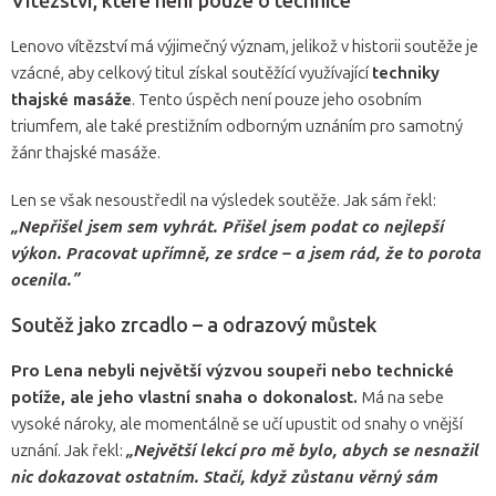
Vítězství, které není pouze o technice
Lenovo vítězství má výjimečný význam, jelikož v historii soutěže je
vzácné, aby celkový titul získal soutěžící využívající
techniky
thajské masáže
. Tento úspěch není pouze jeho osobním
triumfem, ale také prestižním odborným uznáním pro samotný
žánr thajské masáže.
Len se však nesoustředil na výsledek soutěže. Jak sám řekl:
„Nepřišel jsem sem vyhrát. Přišel jsem podat co nejlepší
výkon. Pracovat upřímně, ze srdce – a jsem rád, že to porota
ocenila.”
Soutěž jako zrcadlo – a odrazový můstek
Pro Lena nebyli největší výzvou soupeři nebo technické
potíže, ale jeho vlastní snaha o dokonalost.
Má na sebe
vysoké nároky, ale momentálně se učí upustit od snahy o vnější
uznání. Jak řekl:
„Největší lekcí pro mě bylo, abych se nesnažil
nic dokazovat ostatním. Stačí, když zůstanu věrný sám