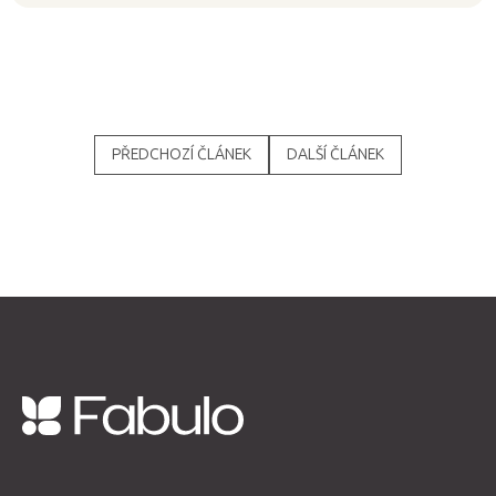
PŘEDCHOZÍ ČLÁNEK
DALŠÍ ČLÁNEK
Z
á
p