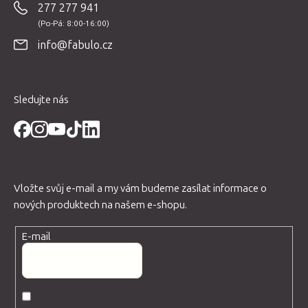
277 277 941
a
t
info@fabulo.cz
í
Sledujte nás
Vložte svůj e-mail a my vám budeme zasílat informace o
nových produktech na našem e-shopu.
E-mail