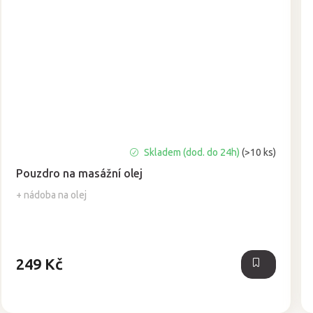
Průměrné
Skladem (dod. do 24h)
(>10 ks)
hodnocení
Pouzdro na masážní olej
produktu
je
+ nádoba na olej
5,0
z
5
hvězdiček.
249 Kč