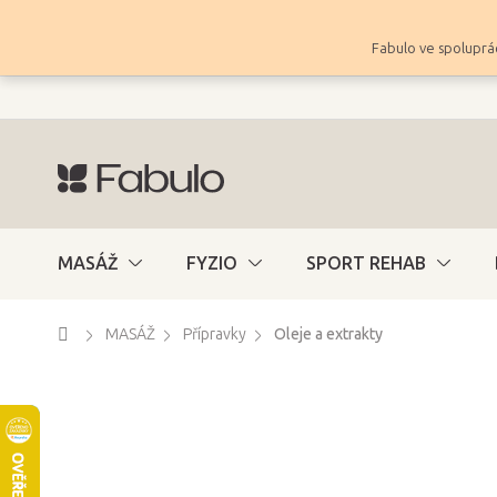
Přejít
na
Fabulo ve spoluprác
obsah
MASÁŽ
FYZIO
SPORT REHAB
Domů
MASÁŽ
Přípravky
Oleje a extrakty