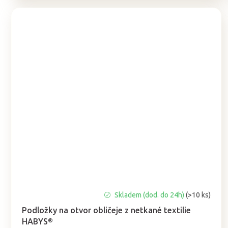
Průměrné
Skladem (dod. do 24h)
(>10 ks)
hodnocení
Podložky na otvor obličeje z netkané textilie
produktu
HABYS®
je