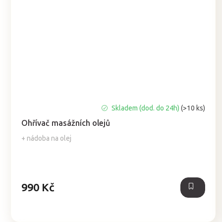
Průměrné
Skladem (dod. do 24h)
(>10 ks)
hodnocení
Ohřívač masážních olejů
produktu
je
+ nádoba na olej
5,0
z
5
hvězdiček.
990 Kč