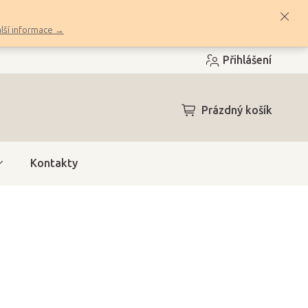
lší informace →
Přihlášení
NÁKUPNÍ
Prázdný košík
KOŠÍK
Kontakty
h)
(>10 ks)