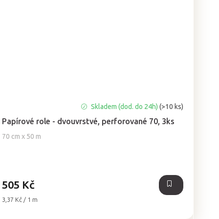
Průměrné
Skladem (dod. do 24h)
(>10 ks)
hodnocení
Papírové role - dvouvrstvé, perforované 70, 3ks
produktu
je
70 cm x 50 m
5,0
z
5
hvězdiček.
505 Kč
Měrná
3,37 Kč / 1 m
cena: