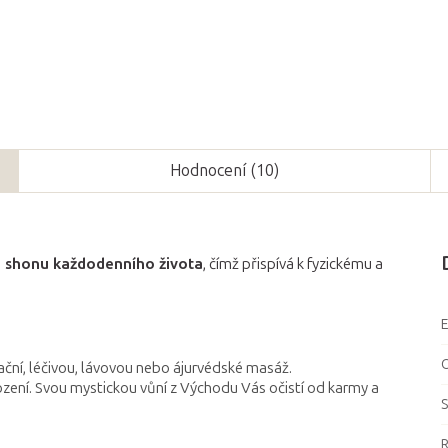
Hodnocení (10)
 shonu každodenního života
, čímž přispívá k fyzickému a
ční, léčivou, lávovou nebo ájurvédské masáž.
ození. Svou mystickou vůní z Východu Vás očistí od karmy a
S