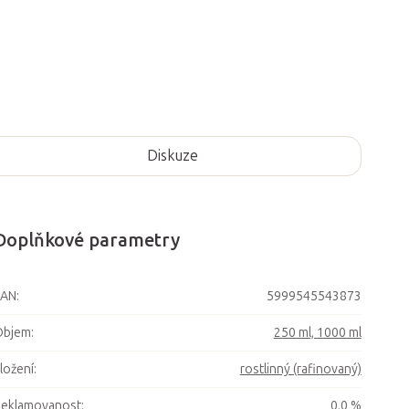
Diskuze
Doplňkové parametry
EAN
:
5999545543873
Objem
:
250 ml, 1000 ml
ložení
:
rostlinný (rafinovaný)
Reklamovanost
:
0,0 %