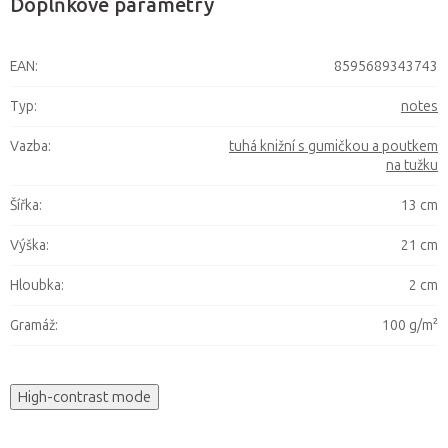
Doplňkové parametry
EAN
:
8595689343743
Typ
:
notes
Vazba
:
tuhá knižní s gumičkou a poutkem
na tužku
Šířka
:
13 cm
Výška
:
21 cm
Hloubka
:
2 cm
Gramáž
:
100 g/m²
High-contrast mode