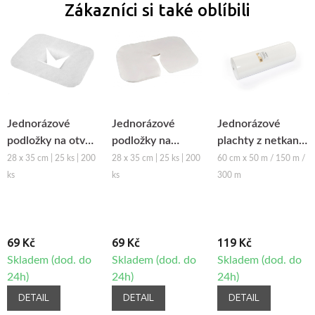
Zákazníci si také oblíbili
Jednorázové
Jednorázové
Jednorázové
podložky na otvor
podložky na
plachty z netkané
obličeje z netkané
podhlavník z
textilie Fabulo v
28 x 35 cm | 25 ks | 200
28 x 35 cm | 25 ks | 200
60 cm x 50 m / 150 m /
textilie Fabulo
netkané textilie
roli, 60cm
ks
ks
300 m
Fabulo
69 Kč
69 Kč
119 Kč
Skladem (dod. do
Skladem (dod. do
Skladem (dod. do
24h)
24h)
24h)
DETAIL
DETAIL
DETAIL