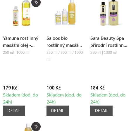
Yamuna rostlinný
Saloos bio
Sara Beauty Spa
masážní olej -
rostlinný masážní
přírodní rostlinný
Pomeranč-
olej -
masážní olej -
250 ml | 1000 ml
250 ml / 500 ml / 1000
250 ml | 1000 ml
Skořice
SLUNEČNICOVÝ
Relax
ml
179 Kč
100 Kč
184 Kč
Skladem (dod. do
Skladem (dod. do
Skladem (dod. do
24h)
24h)
24h)
DETAIL
DETAIL
DETAIL