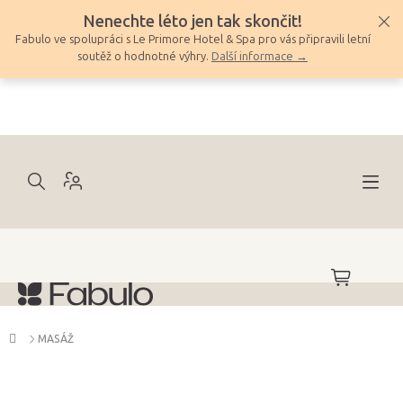
Přejít
Nenechte léto jen tak skončit!
na
Fabulo ve spolupráci s Le Primore Hotel & Spa pro vás připravili letní
obsah
soutěž o hodnotné výhry.
Další informace →
NÁKUPNÍ
KOŠÍK
Domů
MASÁŽ