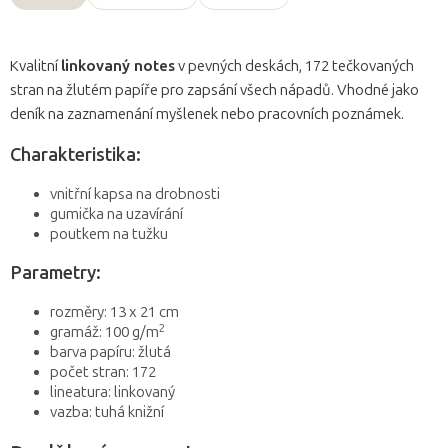
Kvalitní
linkovaný notes
v pevných deskách, 172 tečkovaných
stran na žlutém papíře pro zapsání všech nápadů. Vhodné jako
deník na zaznamenání myšlenek nebo pracovních poznámek.
Charakteristika:
vnitřní kapsa na drobnosti
gumička na uzavírání
poutkem na tužku
Parametry:
rozměry: 13 x 21 cm
2
gramáž: 100 g/m
barva papíru: žlutá
počet stran: 172
lineatura: linkovaný
vazba:
tuhá knižní