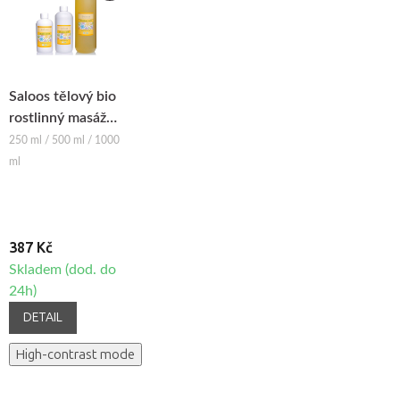
Saloos tělový bio
rostlinný masážní
olej DEVĚT
250 ml / 500 ml / 1000
KVĚTIN
ml
387 Kč
Skladem (dod. do
24h)
DETAIL
High-contrast mode