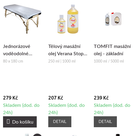
Jednorázové
Tělový masážní
TOMFIT masážní
voděodolné
olej Verana Stop
olej - základní
plachty Fabulo,
Celulitidě
80 x 180 cm
250 ml | 1000 ml
1000 ml / 5000 ml
10ks
279 Kč
207 Kč
239 Kč
Skladem (dod. do
Skladem (dod. do
Skladem (dod. do
24h)
24h)
24h)
DETAIL
DETAIL
Do košíku