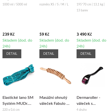
Fabulo Bell
Basic-2
1000 ml / 5000 ml
rozměry XS / S / M / L
195*70 cm | 13,1 kg |
13 barev
239 Kč
59 Kč
3 490 Kč
Skladem (dod. do
Skladem (dod. do
Skladem (dod. do
24h)
24h)
24h)
DETAIL
DETAIL
DETAIL
Elastické lano SM
Masážní ohnutý
Dermaroller -
Systém MUDr.
váleček Fabulo na
váleček s
Smíšek
maderoterapii
mikrojehlami
220 x 0,6 cm
4 druhy