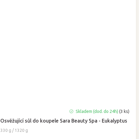
Průměrné
Skladem (dod. do 24h)
(3 ks)
hodnocení
Osvěžující sůl do koupele Sara Beauty Spa - Eukalyptus
produktu
je
330 g / 1320 g
5,0