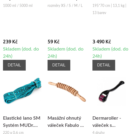
Fabulo Bell
Basic-2
1000 ml / 5000 ml
rozměry XS / S / M / L
195*70 cm | 13,1 kg |
13 barev
239 Kč
59 Kč
3 490 Kč
Skladem (dod. do
Skladem (dod. do
Skladem (dod. do
24h)
24h)
24h)
DETAIL
DETAIL
DETAIL
Elastické lano SM
Masážní ohnutý
Dermaroller -
Systém MUDr.
váleček Fabulo na
váleček s
Smíšek
maderoterapii
mikrojehlami
220 x 0,6 cm
4 druhy