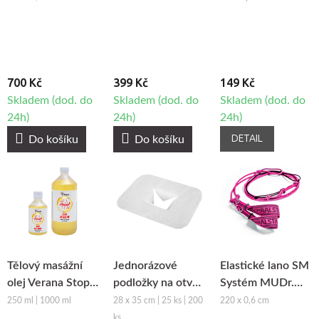
700 Kč
399 Kč
149 Kč
Skladem (dod. do
Skladem (dod. do
Skladem (dod. do
24h)
24h)
24h)
DETAIL
Do košíku
Do košíku
Tělový masážní
Jednorázové
Elastické lano SM
olej Verana Stop
podložky na otvor
Systém MUDr.
Celulitidě
obličeje z netkané
Smíšek - růžová
250 ml | 1000 ml
28 x 35 cm | 25 ks | 200
220 x 0,6 cm
textilie Fabulo
ks