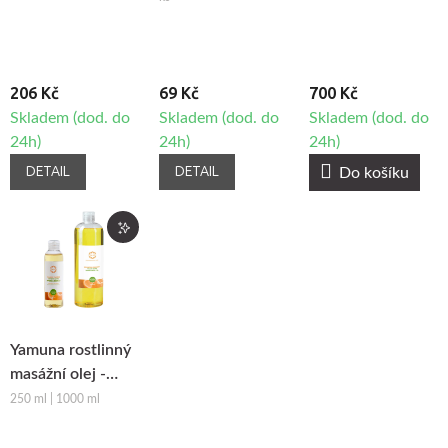
206 Kč
69 Kč
700 Kč
Skladem (dod. do
Skladem (dod. do
Skladem (dod. do
24h)
24h)
24h)
DETAIL
DETAIL
Do košíku
Yamuna rostlinný
masážní olej -
Pomeranč-
250 ml | 1000 ml
Skořice