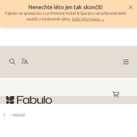
Přejít
Nenechte léto jen tak skončit!
na
Fabulo ve spolupráci s Le Primore Hotel & Spa pro vás připravili letní
obsah
soutěž o hodnotné výhry.
Další informace →
NÁKUPNÍ
KOŠÍK
Domů
MASÁŽ