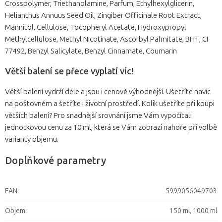
Crosspolymer, Triethanolamine, Parfum, Ethylhexylglicerin,
Helianthus Annuus Seed Oil, Zingiber Officinale Root Extract,
Mannitol, Cellulose, Tocopheryl Acetate, Hydroxypropyl
Methylcellulose, Methyl Nicotinate, Ascorbyl Palmitate, BHT, CI
77492, Benzyl Salicylate, Benzyl Cinnamate, Coumarin
Větší balení se přece vyplatí víc!
Větší balení vydrží déle a jsou i cenově výhodnější. Ušetříte navíc
na poštovném a šetříte i životní prostředí. Kolik ušetříte při koupi
větších balení? Pro snadnější srovnání jsme Vám vypočítali
jednotkovou cenu za 10 ml, která se Vám zobrazí nahoře při volbě
varianty objemu.
Doplňkové parametry
EAN
:
5999056049703
Objem
:
150 ml, 1000 ml