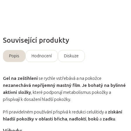
Zeptat se
Související produkty
Popis
Hodnocení
Diskuze
Gel na zeštíhlení
se rychle vstřebává a na pokožce
nezanechává nepříjemný mastný film
.
Je bohatý na bylinné
aktivní složky
, které podporují metabolismus pokožky a
přispívají k dosažení hladší pokožky.
Při pravidelném používání přispívá k redukci celulitidy a
získání
hladší pokožky v oblasti břicha
,
nadloktí
,
boků
a
zadku
.