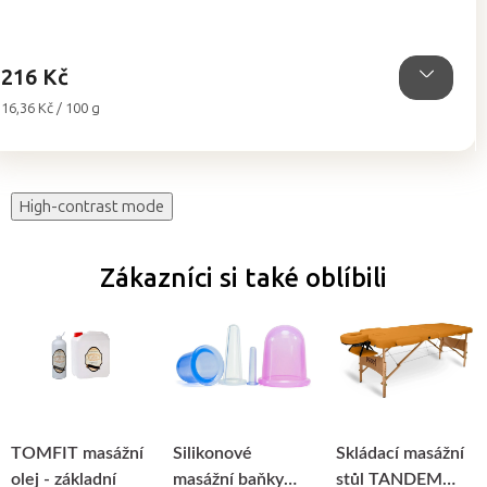
z
5
hvězdiček.
216 Kč
Měrná
16,36 Kč / 100 g
cena:
High-contrast mode
Zákazníci si také oblíbili
TOMFIT masážní
Silikonové
Skládací masážní
olej - základní
masážní baňky
stůl TANDEM