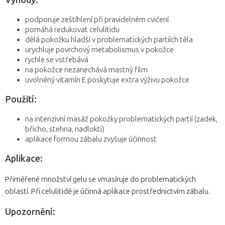
Výhody:
podporuje zeštíhlení při pravidelném cvičení
pomáhá redukovat celulitidu
dělá pokožku hladší v problematických partiích těla
urychluje povrchový metabolismus v pokožce
rychle se vstřebává
na pokožce nezanechává mastný film
uvolněný vitamín E poskytuje extra výživu pokožce
Použití:
na intenzivní masáž pokožky problematických partií (zadek,
břicho, stehna, nadloktí)
aplikace formou zábalu zvyšuje účinnost
Aplikace:
Přiměřené množství gelu se vmasíruje do problematických
oblastí. Při celulitidě je účinná aplikace prostřednictvím zábalu.
Upozornění: