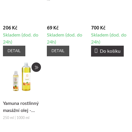
206 Kč
69 Kč
700 Kč
Skladem (dod. do
Skladem (dod. do
Skladem (dod. do
24h)
24h)
24h)
DETAIL
DETAIL
Do košíku
Yamuna rostlinný
masážní olej -
Pomeranč-
250 ml | 1000 ml
Skořice