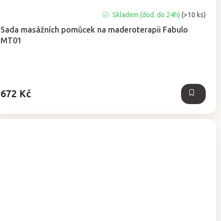
Průměrné
Skladem (dod. do 24h)
(>10 ks)
hodnocení
Sada masážních pomůcek na maderoterapii Fabulo
produktu
MT01
je
5,0
z
5
hvězdiček.
672 Kč