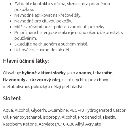
Zabraňte kontaktu s očima, sliznicemi a poraněnou
pokožkou.
Nevhodné aplikovat na křečové žíly.
Nevhodné pro citlivou pokožku.
Může způsobit pocit pálení a zarudnutí pokožky.
Při příznacích alergické reakce je nutno okamžitě přestat s
používáním.
Skladujte na chladném a suchém místě.
Uchovávejte mimo dosah dětí.
Hlavní účinné látky:
Obsahuje
bylinné aktivní složky
, jako
ananas
,
L-karnitin
,
flavonoidy
a
zázvorový olej
, které urychlují povrchový
metabolismus pokožky a dělají pleť hladší.
Složení:
Aqua, Alcohol, Glycerin, L-Carnitine, PEG-40 Hydrogenated Castor
Oil, Phenoxyethanol, Isopropyl Alcohol, Propanediol, Fisetin,
Raspberry Ketone, Acrylates/C10-C30 Alkyl Acrylate