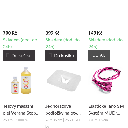
700 Kč
399 Kč
149 Kč
Skladem (dod. do
Skladem (dod. do
Skladem (dod. do
24h)
24h)
24h)
DETAIL
Do košíku
Do košíku
Tělový masážní
Jednorázové
Elastické lano SM
olej Verana Stop
podložky na otvor
Systém MUDr.
Celulitidě
obličeje z netkané
Smíšek - růžová
250 ml | 1000 ml
28 x 35 cm | 25 ks | 200
220 x 0,6 cm
textilie Fabulo
ks