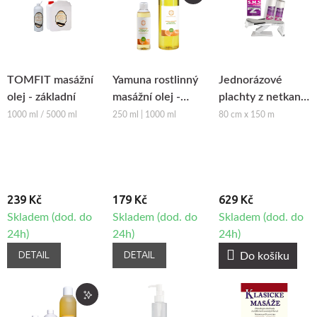
TOMFIT masážní
Yamuna rostlinný
Jednorázové
olej - základní
masážní olej -
plachty z netkané
Pomeranč-
textilie
1000 ml / 5000 ml
250 ml | 1000 ml
80 cm x 150 m
Skořice
Beautyfor®
239 Kč
179 Kč
629 Kč
Skladem (dod. do
Skladem (dod. do
Skladem (dod. do
24h)
24h)
24h)
DETAIL
DETAIL
Do košíku