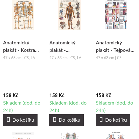
Anatomický
Anatomický
Anatomický
plakát - Kostra
plakát -
plakát - Tejpování
člověka
Lymfatický
pružnými tejpy
47 x 63 cm | CS, LA
47 x 63 cm | CS, LA
47 x 63 cm | CS
systém člověka
158 Kč
158 Kč
158 Kč
Skladem (dod. do
Skladem (dod. do
Skladem (dod. do
24h)
24h)
24h)
Do košíku
Do košíku
Do košíku