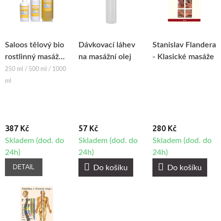
Saloos tělový bio
Dávkovací láhev
Stanislav Flandera
rostlinný masážní
na masážní olej
- Klasické masáže
olej DEVĚT
250 ml / 500 ml / 1000
KVĚTIN
ml
387 Kč
57 Kč
280 Kč
Skladem (dod. do
Skladem (dod. do
Skladem (dod. do
24h)
24h)
24h)
DETAIL
Do košíku
Do košíku