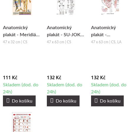
Anatomický
Anatomický
Anatomický
plakát - Meridiány
plakát - SU-JOK -
plakát -
a Dornova terapie
základní systém
Aurikuloterapie
47 x 32 cm | CS
47 x 63 cm | CS
47 x 63 cm | CS, LA
prvotní
podobnosti
111 Kč
132 Kč
132 Kč
Skladem (dod. do
Skladem (dod. do
Skladem (dod. do
24h)
24h)
24h)
Do košíku
Do košíku
Do košíku