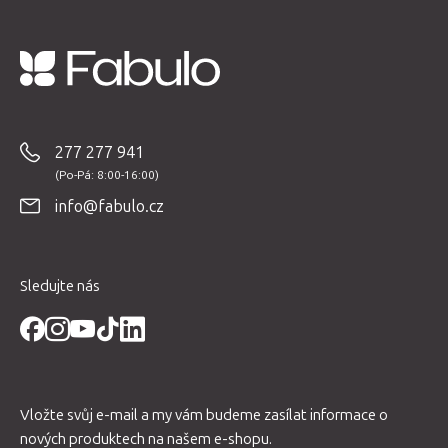
Z
á
p
277 277 941
a
t
info@fabulo.cz
í
Sledujte nás
Vložte svůj e-mail a my vám budeme zasílat informace o
nových produktech na našem e-shopu.