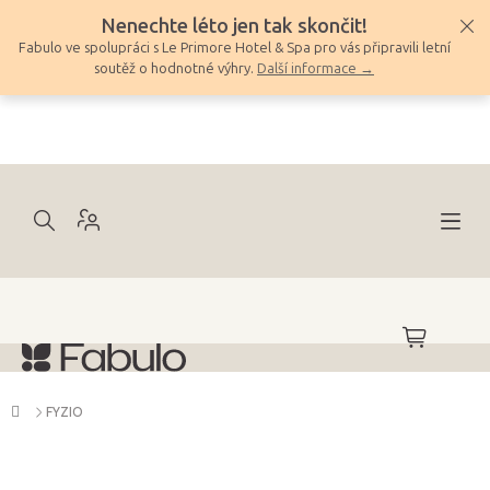
Přejít
Nenechte léto jen tak skončit!
na
Fabulo ve spolupráci s Le Primore Hotel & Spa pro vás připravili letní
obsah
soutěž o hodnotné výhry.
Další informace →
NÁKUPNÍ
KOŠÍK
Domů
FYZIO