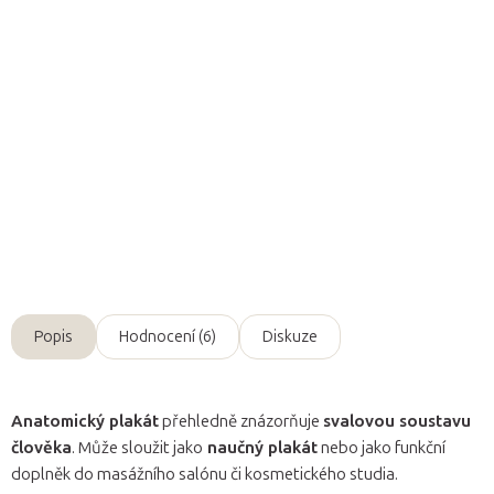
Přidat do košíku
Přehledná mapa svalové soustavy
člověka přináší
ucelený
pohled
na svaly člověka s popisky
v latině
.
Detailní informace
Zeptat se
Popis
Hodnocení (6)
Diskuze
Anatomický plakát
přehledně znázorňuje
svalovou soustavu
člověka
. Může sloužit jako
naučný plakát
nebo jako funkční
doplněk do masážního salónu či kosmetického studia.