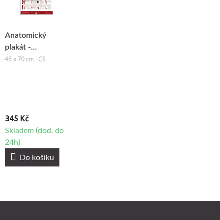
Anatomický
plakát -
Terapeutické
48 x 70 cm | CS
tejpování
345 Kč
Skladem (dod. do
24h)
Do košíku