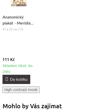
Anatomický
plakát - Meridiány
a Dornova terapie
47 x 32 cm | CS
111 Kč
Skladem (dod. do
24h)
Do košíku
High-contrast mode
Mohlo by Vás zajímat