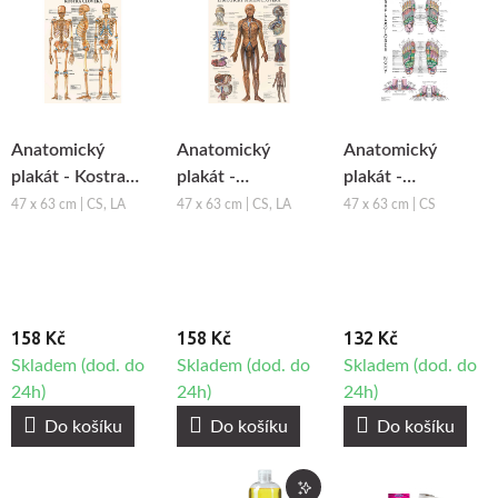
Anatomický
Anatomický
Anatomický
plakát - Kostra
plakát -
plakát -
člověka
Lymfatický
Reflexologie nohy
47 x 63 cm | CS, LA
47 x 63 cm | CS, LA
47 x 63 cm | CS
systém člověka
158 Kč
158 Kč
132 Kč
Skladem (dod. do
Skladem (dod. do
Skladem (dod. do
24h)
24h)
24h)
Do košíku
Do košíku
Do košíku