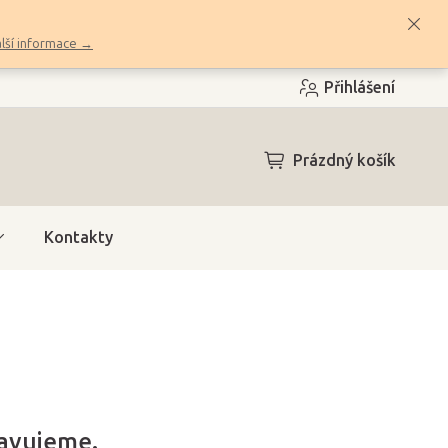
lší informace →
Přihlášení
NÁKUPNÍ
Prázdný košík
KOŠÍK
Kontakty
ravujeme.