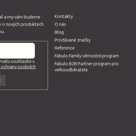
Kontakty
ail a my vám budeme
ce o nových produktech
O nás
pu.
Blog
Prodávané značky
Reference
Fabulo Family věrnostní program
ailu souhlasíte s
Fabulo B2B Partner program pro
ochrany osobních
velkoodběratele
E