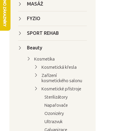
t
MASÁŽ
r
a
FYZIO
n
SPORT REHAB
n
í
Beauty
p
a
Kosmetika
n
Kosmetická křesla
e
Zařízení
l
kosmetického salonu
Kosmetické přístroje
Sterilizátory
Napařovače
Ozonizéry
Ultrazvuk
Galvanizace