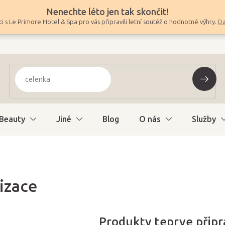
Nenechte léto jen tak skončit!
i s Le Primore Hotel & Spa pro vás připravili letní soutěž o hodnotné výhry.
Da
Beauty
Jiné
Blog
O nás
Služby
izace
Produkty teprve přip