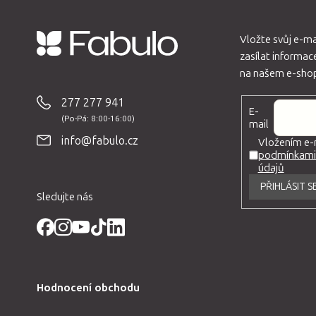
Vložte svůj e-m
zasílat informa
Z
na našem e-sho
á
p
277 277 941
E-
a
mail
t
info@fabulo.cz
Vložením e-m
podmínkami 
í
údajů
PŘIHLÁSIT S
Sledujte nás
Hodnocení obchodu