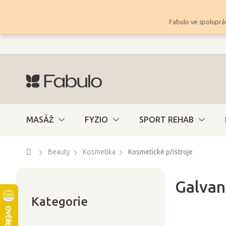
Přejít
na
Fabulo ve spoluprác
obsah
MASÁŽ
FYZIO
SPORT REHAB
Domů
Beauty
Kosmetika
Kosmetické přístroje
Galvan
Přeskočit
P
kategorie
Kategorie
o
s