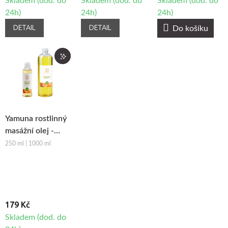
Skladem (dod. do
Skladem (dod. do
Skladem (dod. do
24h)
24h)
24h)
DETAIL
DETAIL
Do košíku
Yamuna rostlinný
masážní olej -
Pomeranč-
250 ml | 1000 ml
Skořice
179 Kč
Skladem (dod. do