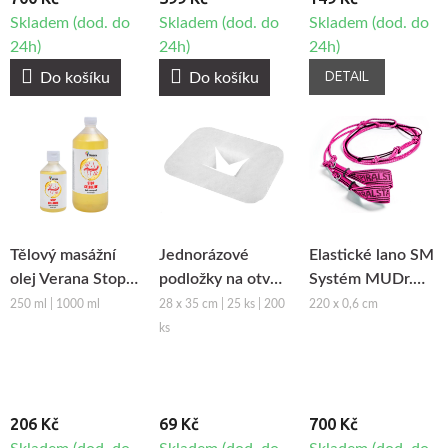
Skladem (dod. do
Skladem (dod. do
Skladem (dod. do
24h)
24h)
24h)
DETAIL
Do košíku
Do košíku
Tělový masážní
Jednorázové
Elastické lano SM
olej Verana Stop
podložky na otvor
Systém MUDr.
Celulitidě
obličeje z netkané
Smíšek - růžová
250 ml | 1000 ml
28 x 35 cm | 25 ks | 200
220 x 0,6 cm
textilie Fabulo
ks
206 Kč
69 Kč
700 Kč