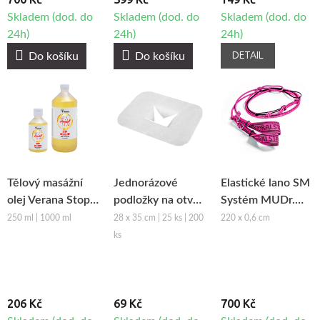
Skladem (dod. do
Skladem (dod. do
Skladem (dod. do
24h)
24h)
24h)
DETAIL
Do košíku
Do košíku
Tělový masážní
Jednorázové
Elastické lano SM
olej Verana Stop
podložky na otvor
Systém MUDr.
Celulitidě
obličeje z netkané
Smíšek - růžová
250 ml | 1000 ml
28 x 35 cm | 25 ks | 200
220 x 0,6 cm
textilie Fabulo
ks
206 Kč
69 Kč
700 Kč