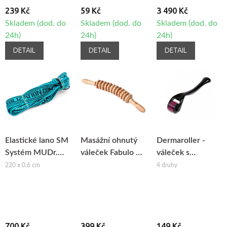
239 Kč
59 Kč
3 490 Kč
Skladem (dod. do
Skladem (dod. do
Skladem (dod. do
24h)
24h)
24h)
DETAIL
DETAIL
DETAIL
Elastické lano SM
Masážní ohnutý
Dermaroller -
Systém MUDr.
váleček Fabulo na
váleček s
Smíšek
maderoterapii
mikrojehlami
220 x 0,6 cm
4 druhy
700 Kč
399 Kč
149 Kč