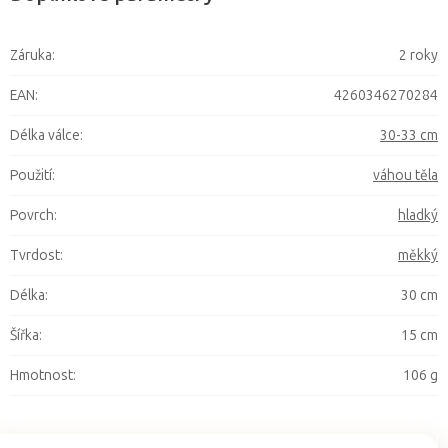
Záruka
:
2 roky
EAN
:
4260346270284
Délka válce
:
30-33 cm
Použití
:
váhou těla
Povrch
:
hladký
Tvrdost
:
měkký
Délka
:
30 cm
Šířka
:
15 cm
Hmotnost
:
106 g