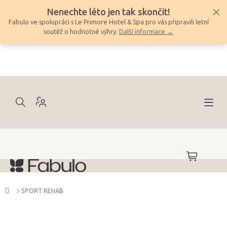
Přejít
Nenechte léto jen tak skončit!
na
Fabulo ve spolupráci s Le Primore Hotel & Spa pro vás připravili letní
obsah
soutěž o hodnotné výhry.
Další informace →
NÁKUPNÍ
KOŠÍK
Domů
SPORT REHAB