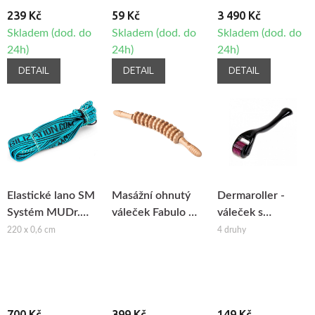
239 Kč
59 Kč
3 490 Kč
Skladem (dod. do
Skladem (dod. do
Skladem (dod. do
24h)
24h)
24h)
DETAIL
DETAIL
DETAIL
Elastické lano SM
Masážní ohnutý
Dermaroller -
Systém MUDr.
váleček Fabulo na
váleček s
Smíšek
maderoterapii
mikrojehlami
220 x 0,6 cm
4 druhy
700 Kč
399 Kč
149 Kč