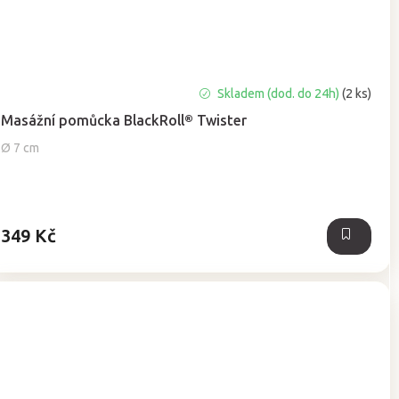
Průměrné
Skladem (dod. do 24h)
(2 ks)
hodnocení
Masážní pomůcka BlackRoll® Twister
produktu
je
Ø 7 cm
5,0
z
5
hvězdiček.
349 Kč