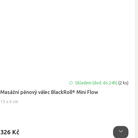
Průměrné
Skladem (dod. do 24h)
(2 ks)
hodnocení
Masážní pěnový válec BlackRoll® Mini Flow
produktu
je
15 x 6 cm
4,5
z
5
hvězdiček.
326 Kč