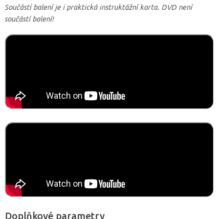
Součástí balení je i praktická instruktážní karta. DVD není
součástí balení!
Doplňkové parametry