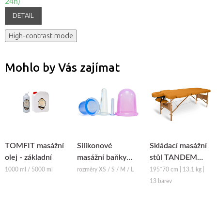
24h)
DETAIL
High-contrast mode
Mohlo by Vás zajímat
TOMFIT masážní
Silikonové
Skládací masážní
olej - základní
masážní baňky
stůl TANDEM
Fabulo Bell
Basic-2
1000 ml / 5000 ml
rozměry XS / S / M / L
195*70 cm | 13,1 kg |
13 barev