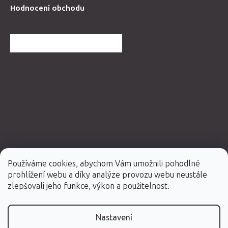
Hodnocení obchodu
DALŠÍ HODNOCENÍ OBCHODU
Používáme cookies, abychom Vám umožnili pohodlné
prohlížení webu a díky analýze provozu webu neustále
Vytvořil Shoptet Premium
zlepšovali jeho funkce, výkon a použitelnost.
Copyright 2026
Fabulo.cz
. Všechna práva vyhrazena.
Nastavení