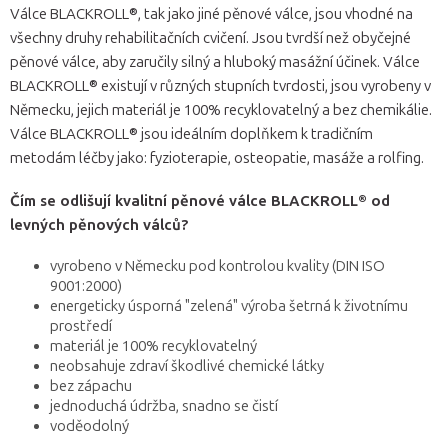
Válce BLACKROLL®, tak jako jiné pěnové válce, jsou vhodné na
všechny druhy rehabilitačních cvičení. Jsou tvrdší než obyčejné
pěnové válce, aby zaručily silný a hluboký masážní účinek. Válce
BLACKROLL® existují v různých stupních tvrdosti, jsou vyrobeny v
Německu, jejich materiál je 100% recyklovatelný a bez chemikálie.
Válce BLACKROLL® jsou ideálním doplňkem k tradičním
metodám léčby jako: fyzioterapie, osteopatie, masáže a rolfing.
Čím se odlišují kvalitní pěnové válce BLACKROLL® od
levných pěnových válců?
vyrobeno v Německu pod kontrolou kvality (DIN ISO
9001:2000)
energeticky úsporná "zelená" výroba šetrná k životnímu
prostředí
materiál je 100% recyklovatelný
neobsahuje zdraví škodlivé chemické látky
bez zápachu
jednoduchá údržba, snadno se čistí
voděodolný