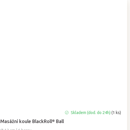
Průměrné
Skladem (dod. do 24h)
(1 ks)
hodnocení
Masážní koule BlackRoll® Ball
produktu
je