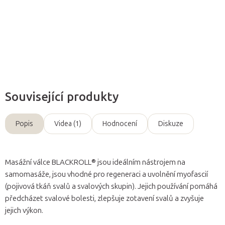
Detailní informace
Zeptat se
Související produkty
Popis
Videa (1)
Hodnocení
Diskuze
Masážní válce BLACKROLL® jsou ideálním nástrojem na
samomasáže, jsou vhodné pro regeneraci a uvolnění myofascií
(pojivová tkáň svalů a svalových skupin). Jejich používání pomáhá
předcházet svalové bolesti, zlepšuje zotavení svalů a zvyšuje
jejich výkon.