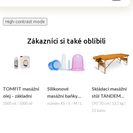
High-contrast mode
Zákazníci si také oblíbili
TOMFIT masážní
Silikonové
Skládací masážní
olej - základní
masážní baňky
stůl TANDEM
Fabulo Bell
Basic-2
1000 ml / 5000 ml
rozměry XS / S / M / L
195*70 cm | 13,1 kg |
13 barev