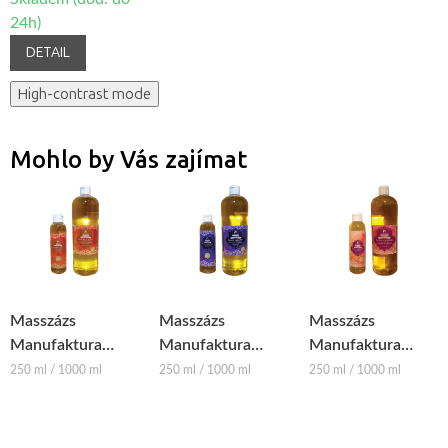
24h)
DETAIL
High-contrast mode
Mohlo by Vás zajímat
Masszázs
Masszázs
Masszázs
Manufaktura
Manufaktura
Manufaktura
přírodní rostlinný
přírodní rostlinný
přírodní rostlinný
250 ml / 1000 ml
250 ml / 1000 ml
250 ml / 1000 ml
masážní olej -
masážní olej -
masážní olej -
Marocké koření
Marakuja
Švestka-Zázvor