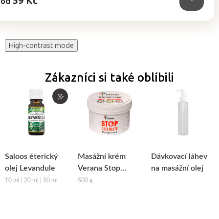
59 Kč
od
High-contrast mode
Zákazníci si také oblíbili
Saloos éterický
Masážní krém
Dávkovací láhev
olej Levandule
Verana Stop
na masážní olej
Celulitidě
10 ml | 20 ml | 50 ml
500 g