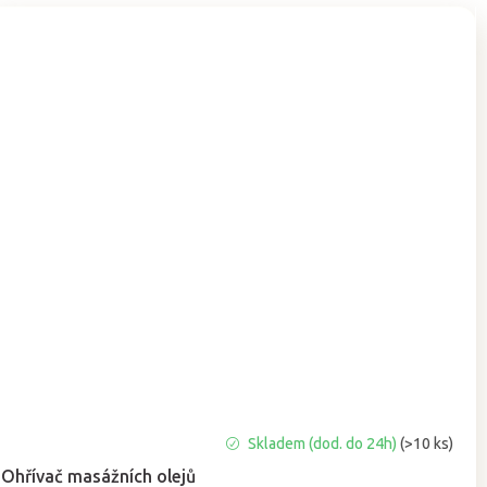
Průměrné
Skladem (dod. do 24h)
(>10 ks)
hodnocení
Ohřívač masážních olejů
produktu