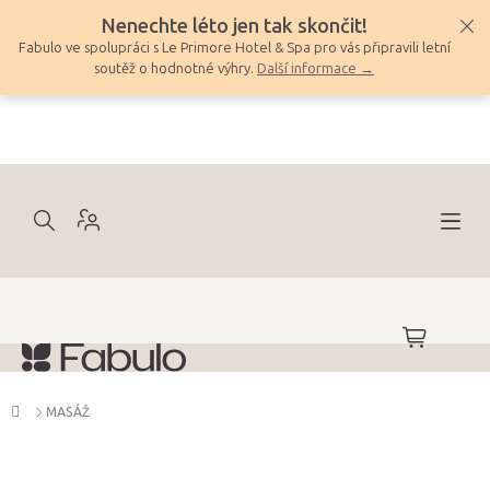
Přejít
Nenechte léto jen tak skončit!
na
Fabulo ve spolupráci s Le Primore Hotel & Spa pro vás připravili letní
obsah
soutěž o hodnotné výhry.
Další informace →
NÁKUPNÍ
KOŠÍK
Domů
MASÁŽ