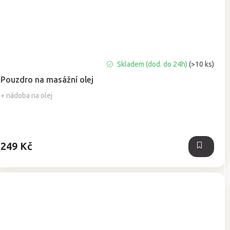
Průměrné
Skladem (dod. do 24h)
(>10 ks)
hodnocení
Pouzdro na masážní olej
produktu
je
+ nádoba na olej
5,0
z
5
hvězdiček.
249 Kč