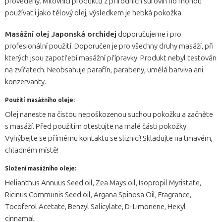
provedeny. Milovníci produktů z přírodních surovin ho mohou
používat i jako tělový olej, výsledkem je hebká pokožka.
Masážní olej Japonská orchidej
doporučujeme i pro
profesionální použití. Doporučen je pro všechny druhy masáží, při
kterých jsou zapotřebí masážní přípravky. Produkt nebyl testován
na zvířatech. Neobsahuje parafín, parabeny, umělá barviva ani
konzervanty.
Použití masážního oleje:
Olej naneste na čistou nepoškozenou suchou pokožku a začněte
s masáží. Před použitím otestujte na malé části pokožky.
Vyhýbejte se přímému kontaktu se sliznicí! Skladujte na tmavém,
chladném místě!
Složení masážního oleje:
Helianthus Annuus Seed oil, Zea Mays oil, Isopropil Myristate,
Ricinus Communis Seed oil, Argana Spinosa Oil, Fragrance,
Tocoferol Acetate, Benzyl Salicylate, D-Limonene, Hexyl
cinnamal.