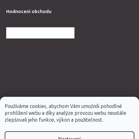
Hodnocení obchodu
DALŠÍ HODNOCENÍ OBCHODU
Používáme cookies, abychom Vám umožnili pohodlné
prohlížení webu a díky analýze provozu webu neustále
Vytvořil Shoptet Premium
zlepšovali jeho funkce, výkon a použitelnost.
Copyright 2026
Fabulo.cz
. Všechna práva vyhrazena.