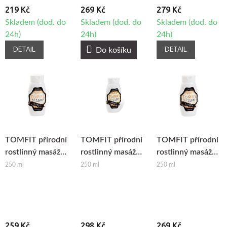
219 Kč
269 Kč
279 Kč
Skladem (dod. do
Skladem (dod. do
Skladem (dod. do
24h)
24h)
24h)
DETAIL
DETAIL
Do košíku
TOMFIT přírodní
TOMFIT přírodní
TOMFIT přírodní
rostlinný masážní
rostlinný masážní
rostlinný masážní
olej - skořicový
olej - hřejivý
olej - jasmínový
250 ml
250 ml
250 ml
259 Kč
298 Kč
269 Kč