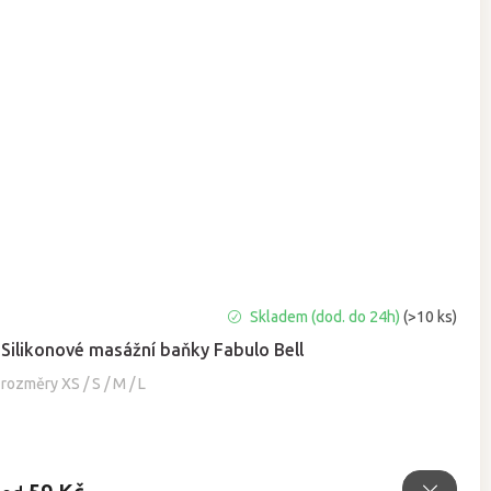
Průměrné
Skladem (dod. do 24h)
(>10 ks)
hodnocení
Silikonové masážní baňky Fabulo Bell
produktu
je
rozměry XS / S / M / L
5,0
z
5
hvězdiček.