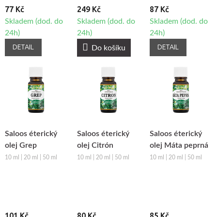
77 Kč
249 Kč
87 Kč
Skladem (dod. do
Skladem (dod. do
Skladem (dod. do
24h)
24h)
24h)
DETAIL
DETAIL
Do košíku
Saloos éterický
Saloos éterický
Saloos éterický
olej Grep
olej Citrón
olej Máta peprná
10 ml | 20 ml | 50 ml
10 ml | 20 ml | 50 ml
10 ml | 20 ml | 50 ml
101 Kč
80 Kč
85 Kč