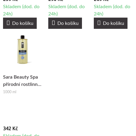
Skladem (dod. do
Skladem (dod. do
Skladem (dod. do
24h)
24h)
24h)
Do košíku
Do košíku
Do košíku
Sara Beauty Spa
přírodní rostlinný
masážní olej -
1000 ml
Univerzální
342 Kč