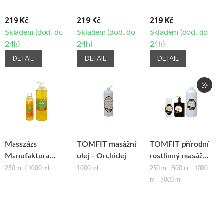
219 Kč
219 Kč
219 Kč
Skladem (dod. do
Skladem (dod. do
Skladem (dod. do
24h)
24h)
24h)
DETAIL
DETAIL
DETAIL
Masszázs
TOMFIT masážní
TOMFIT přírodní
Manufaktura
olej - Orchidej
rostlinný masážní
přírodní rostlinný
olej - mandlový
250 ml / 1000 ml
1000 ml
250 ml | 500 ml | 1000
masážní olej -
ml | 5000 ml
Mango - Broskev