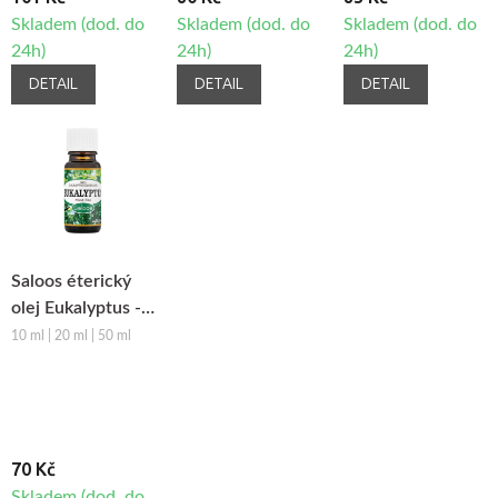
Skladem (dod. do
Skladem (dod. do
Skladem (dod. do
24h)
24h)
24h)
DETAIL
DETAIL
DETAIL
Saloos éterický
olej Eukalyptus -
Čína
10 ml | 20 ml | 50 ml
70 Kč
Skladem (dod. do