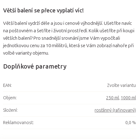
Větší balení se přece vyplatí víc!
Větší balení vydrží déle a jsou i cenově výhodnější. Ušetříte navíc
na poštovném a šetříte i životní prostředí. Kolik ušetříte při koupi
větších balení? Pro snadnější srovnání jsme Vám vypočítali
jednotkovou cenu za 10 mililitrů, která se Vám zobrazí nahoře při
volbě varianty objemu.
Doplňkové parametry
EAN
:
Zvolte variantu
Objem
:
250 ml
,
1000 ml
Složení
:
rostlinný (rafinovaný)
Reklamovanost
:
0,0 %