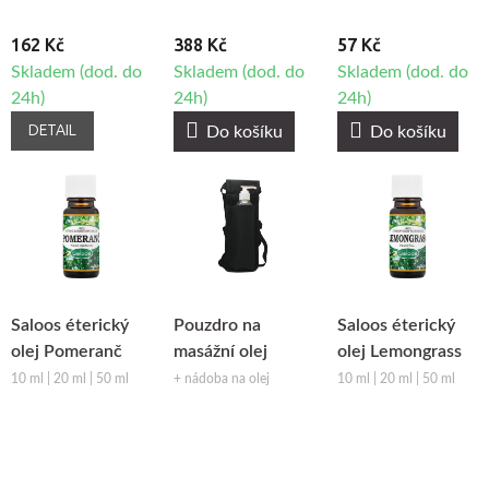
162 Kč
388 Kč
57 Kč
Skladem (dod. do
Skladem (dod. do
Skladem (dod. do
24h)
24h)
24h)
DETAIL
Do košíku
Do košíku
Saloos éterický
Pouzdro na
Saloos éterický
olej Pomeranč
masážní olej
olej Lemongrass
10 ml | 20 ml | 50 ml
+ nádoba na olej
10 ml | 20 ml | 50 ml