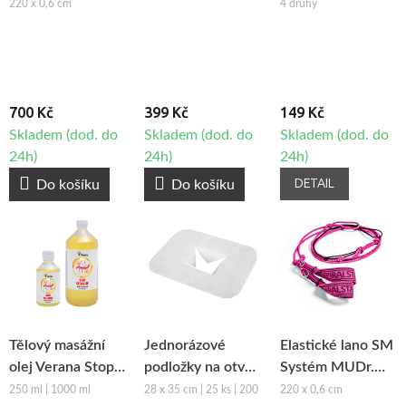
Smíšek
maderoterapii
mikrojehlami
220 x 0,6 cm
4 druhy
700 Kč
399 Kč
149 Kč
Skladem (dod. do
Skladem (dod. do
Skladem (dod. do
24h)
24h)
24h)
DETAIL
Do košíku
Do košíku
Tělový masážní
Jednorázové
Elastické lano SM
olej Verana Stop
podložky na otvor
Systém MUDr.
Celulitidě
obličeje z netkané
Smíšek - růžová
250 ml | 1000 ml
28 x 35 cm | 25 ks | 200
220 x 0,6 cm