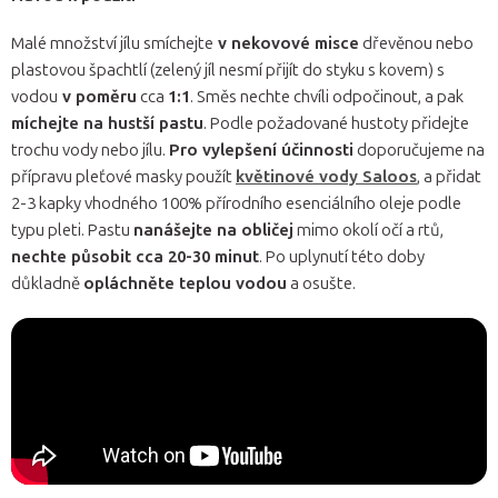
Malé množství jílu smíchejte
v nekovové misce
dřevěnou nebo
plastovou špachtlí (zelený jíl nesmí přijít do styku s kovem) s
vodou
v poměru
cca
1:1
. Směs nechte chvíli odpočinout, a pak
míchejte na hustší pastu
. Podle požadované hustoty přidejte
trochu vody nebo jílu.
Pro vylepšení účinnosti
doporučujeme na
přípravu pleťové masky použít
květinové vody Saloos
, a přidat
2-3 kapky vhodného 100% přírodního esenciálního oleje podle
typu pleti. Pastu
nanášejte na obličej
mimo okolí očí a rtů,
nechte působit cca 20-30 minut
. Po uplynutí této doby
důkladně
opláchněte teplou vodou
a osušte.