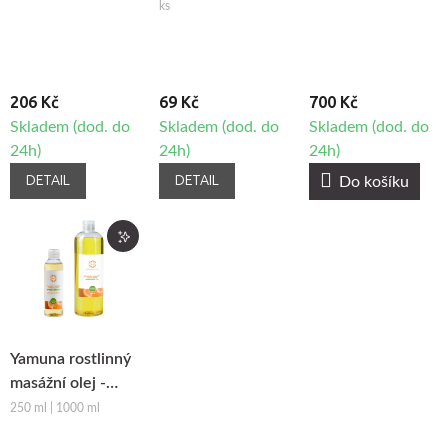
textilie Fabulo
ks
206 Kč
69 Kč
700 Kč
Skladem (dod. do
Skladem (dod. do
Skladem (dod. do
24h)
24h)
24h)
DETAIL
DETAIL
Do košíku
Yamuna rostlinný
masážní olej -
Pomeranč-
250 ml | 1000 ml
Skořice