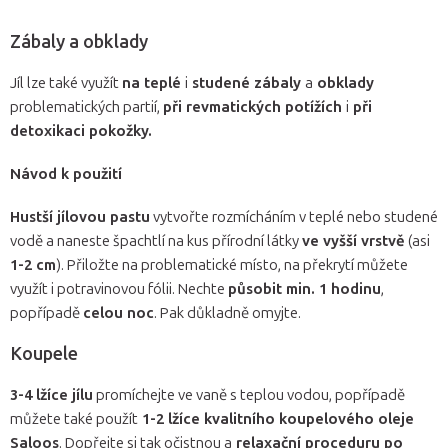
Zábaly a obklady
Jíl lze také využít
na teplé
i
studené zábaly
a
obklady
problematických partií,
při revmatických potížích
i
při
detoxikaci pokožky.
Návod k použití
Hustší jílovou pastu
vytvořte rozmícháním v teplé nebo studené
vodě a naneste špachtlí na kus přírodní látky
ve vyšší vrstvě
(asi
1-2 cm
). Přiložte na problematické místo, na překrytí můžete
využít i potravinovou fólii. Nechte
působit min. 1 hodinu
,
popřípadě
celou noc
. Pak důkladně omyjte.
Koupele
3-4 lžíce jílu
promíchejte ve vaně s teplou vodou, popřípadě
můžete také použít
1-2 lžíce kvalitního koupelového oleje
Saloos
. Dopřejte si tak očistnou a
relaxační proceduru po