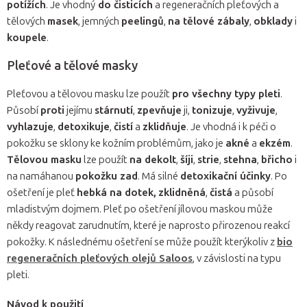
potížích
. Je vhodný
do čisticích
a regeneračních pleťových a
tělových
masek
, jemných
peelingů
,
na tělové zábaly
,
obklady
i
koupele
.
Pleťové a tělové masky
Pleťovou a tělovou masku lze použít
pro všechny typy pleti
.
Působí
proti
jejímu
stárnutí
,
zpevňuje
ji,
tonizuje
,
vyživuje
,
vyhlazuje
,
detoxikuje
,
čistí
a
zklidňuje
. Je vhodná i k péči o
pokožku se sklony ke kožním problémům, jako je
akné
a
ekzém
.
Tělovou masku
lze použít
na dekolt
,
šíji
,
strie
,
stehna
,
břicho
i
na namáhanou
pokožku zad
. Má silné
detoxikační účinky
. Po
ošetření je pleť
hebká na dotek,
zklidněná
,
čistá
a působí
mladistvým dojmem. Pleť po ošetření jílovou maskou může
někdy reagovat zarudnutím, které je naprosto přirozenou reakcí
pokožky. K následnému ošetření se může použít kterýkoliv z
bio
regeneračních pleťových olejů Saloos
, v závislosti na typu
pleti.
Návod k použití