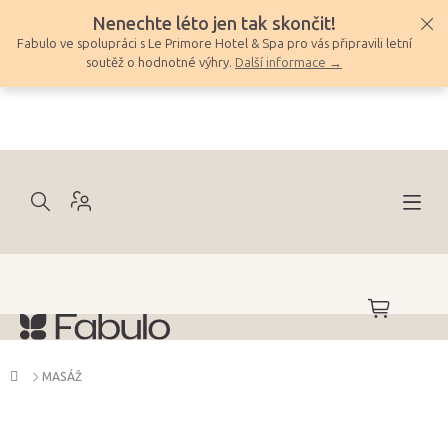
Přejít
Nenechte léto jen tak skončit!
na
Fabulo ve spolupráci s Le Primore Hotel & Spa pro vás připravili letní
obsah
soutěž o hodnotné výhry.
Další informace →
NÁKUPNÍ
KOŠÍK
Domů
MASÁŽ