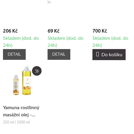
textilie Fabulo
ks
206 Kč
69 Kč
700 Kč
Skladem (dod. do
Skladem (dod. do
Skladem (dod. do
24h)
24h)
24h)
DETAIL
DETAIL
Do košíku
Yamuna rostlinný
masážní olej -
Pomeranč-
250 ml | 1000 ml
Skořice