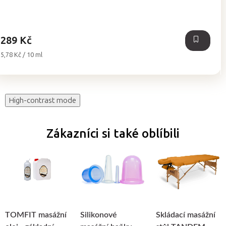
z
5
hvězdiček.
289 Kč
Měrná
5,78 Kč / 10 ml
cena:
High-contrast mode
Zákazníci si také oblíbili
TOMFIT masážní
Silikonové
Skládací masážní