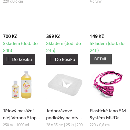
Smíšek
maderoterapii
mikrojehlami
220 x 0,6 cm
4 druhy
700 Kč
399 Kč
149 Kč
Skladem (dod. do
Skladem (dod. do
Skladem (dod. do
24h)
24h)
24h)
DETAIL
Do košíku
Do košíku
Tělový masážní
Jednorázové
Elastické lano SM
olej Verana Stop
podložky na otvor
Systém MUDr.
Celulitidě
obličeje z netkané
Smíšek - růžová
250 ml | 1000 ml
28 x 35 cm | 25 ks | 200
220 x 0,6 cm