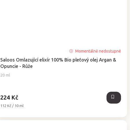
Průměrné
Momentálně nedostupné
hodnocení
Saloos Omlazující elixír 100% Bio pleťový olej Argan &
produktu
Opuncie - Růže
je
5,0
20 ml
z
5
hvězdiček.
224 Kč
Měrná
112 Kč / 10 ml
cena: