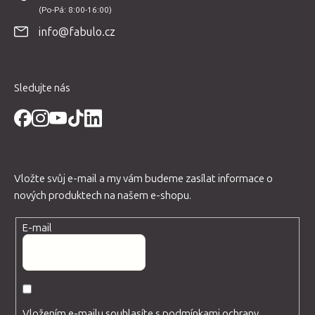
a
t
info@fabulo.cz
í
Sledujte nás
Vložte svůj e-mail a my vám budeme zasílat informace o
nových produktech na našem e-shopu.
E-mail
Vložením e-mailu souhlasíte s
podmínkami ochrany