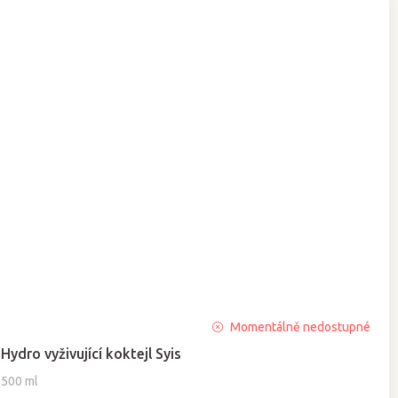
Průměrné
Momentálně nedostupné
hodnocení
Hydro vyživující koktejl Syis
produktu
je
500 ml
5,0