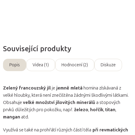
Zeptat se
Související produkty
Popis
Videa (1)
Hodnocení (2)
Diskuze
Zelený francouzský jíl
je
jemně mletá
hornina získávaná z
velké hloubky, která není znečištěna žádnými škodlivými látkami.
Obsahuje
velké množství jílovitých minerálů
a stopových
prvků důležitých pro pokožku, např.
železo
,
hořčík
,
titan
,
mangan
atd.
Využívá se také na prohřátí různých částí těla
při revmatických