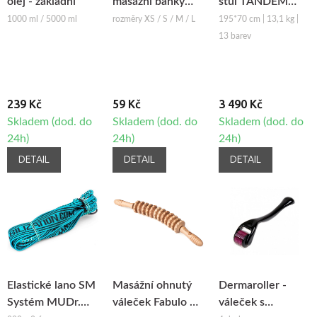
olej - základní
masážní baňky
stůl TANDEM
Fabulo Bell
Basic-2
1000 ml / 5000 ml
rozměry XS / S / M / L
195*70 cm | 13,1 kg |
13 barev
239 Kč
59 Kč
3 490 Kč
Skladem (dod. do
Skladem (dod. do
Skladem (dod. do
24h)
24h)
24h)
DETAIL
DETAIL
DETAIL
Elastické lano SM
Masážní ohnutý
Dermaroller -
Systém MUDr.
váleček Fabulo na
váleček s