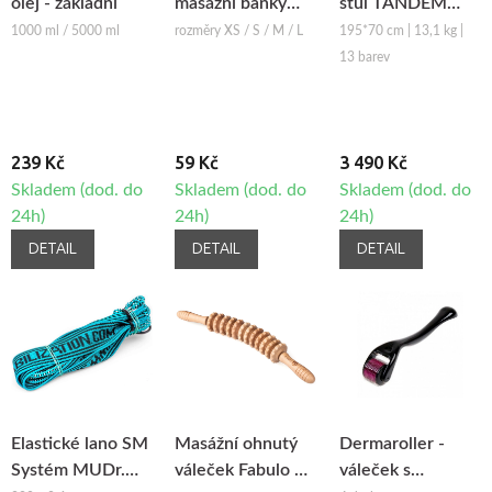
olej - základní
masážní baňky
stůl TANDEM
Fabulo Bell
Basic-2
1000 ml / 5000 ml
rozměry XS / S / M / L
195*70 cm | 13,1 kg |
13 barev
239 Kč
59 Kč
3 490 Kč
Skladem (dod. do
Skladem (dod. do
Skladem (dod. do
24h)
24h)
24h)
DETAIL
DETAIL
DETAIL
Elastické lano SM
Masážní ohnutý
Dermaroller -
Systém MUDr.
váleček Fabulo na
váleček s