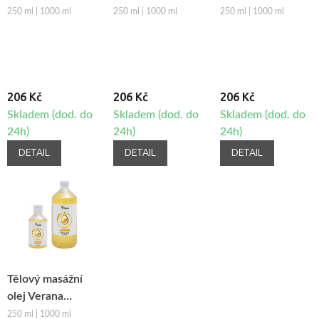
Zázvor
Borovice
250 ml | 1000 ml
250 ml | 1000 ml
250 ml | 1000 ml
206 Kč
206 Kč
206 Kč
Skladem (dod. do
Skladem (dod. do
Skladem (dod. do
24h)
24h)
24h)
DETAIL
DETAIL
DETAIL
Tělový masážní
olej Verana
Mandarinka
250 ml | 1000 ml