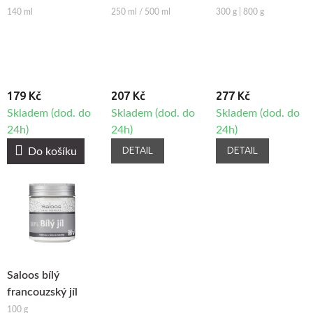
Čokoláda
Scrub
140 ml
250 ml / 500 ml
300 g | 800 g
179 Kč
207 Kč
277 Kč
Skladem (dod. do
Skladem (dod. do
Skladem (dod. do
24h)
24h)
24h)
DETAIL
DETAIL
Do košíku
Saloos bílý
francouzský jíl
100 g