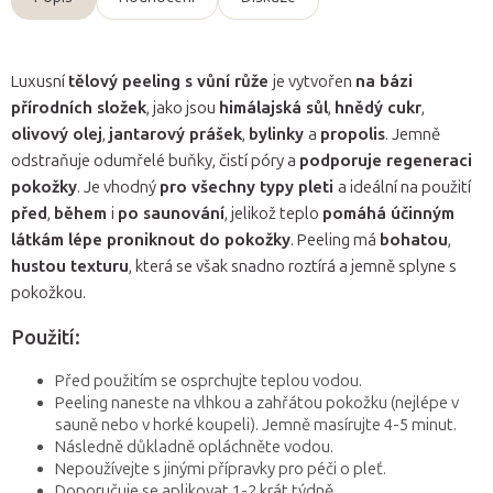
Luxusní
tělový peeling s vůní růže
je vytvořen
na bázi
přírodních složek
, jako jsou
himálajská sůl
,
hnědý cukr
,
olivový olej
,
jantarový prášek
,
bylinky
a
propolis
. Jemně
odstraňuje odumřelé buňky, čistí póry a
podporuje regeneraci
pokožky
. Je vhodný
pro všechny typy pleti
a ideální na použití
před
,
během
i
po saunování
, jelikož teplo
pomáhá účinným
látkám lépe proniknout do pokožky
. Peeling má
bohatou
,
hustou texturu
, která se však snadno roztírá a jemně splyne s
pokožkou.
Použití:
Před použitím se osprchujte teplou vodou.
Peeling naneste na vlhkou a zahřátou pokožku (nejlépe v
sauně nebo v horké koupeli). Jemně masírujte 4-5 minut.
Následně důkladně opláchněte vodou.
Nepoužívejte s jinými přípravky pro péči o pleť.
Doporučuje se aplikovat 1-2 krát týdně.