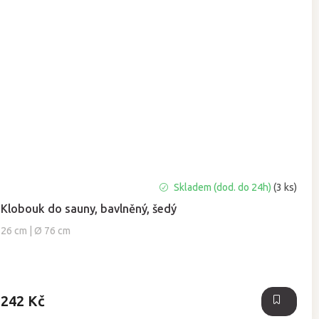
Průměrné
Skladem (dod. do 24h)
(3 ks)
hodnocení
Klobouk do sauny, bavlněný, šedý
produktu
je
26 cm | Ø 76 cm
5,0
z
5
hvězdiček.
242 Kč