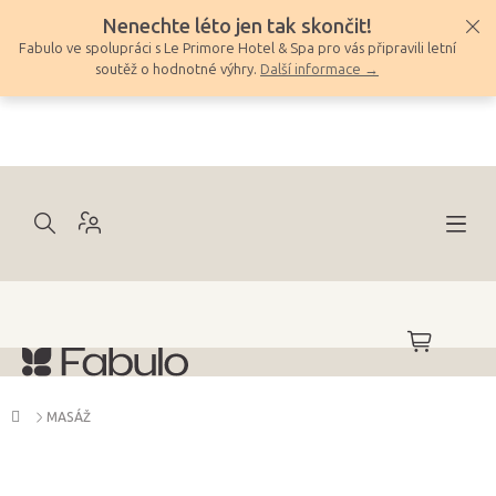
Přejít
Nenechte léto jen tak skončit!
na
Fabulo ve spolupráci s Le Primore Hotel & Spa pro vás připravili letní
obsah
soutěž o hodnotné výhry.
Další informace →
NÁKUPNÍ
KOŠÍK
Domů
MASÁŽ