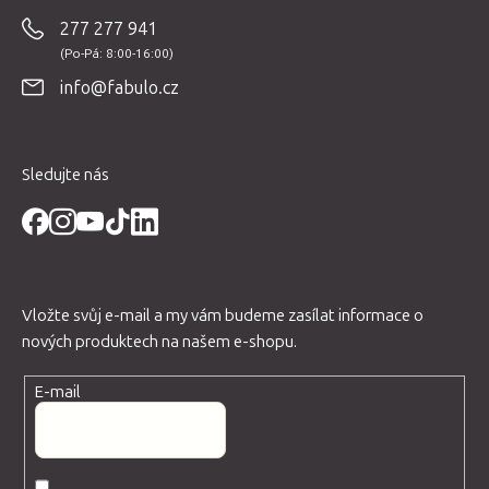
p
277 277 941
a
t
info@fabulo.cz
í
Sledujte nás
Vložte svůj e-mail a my vám budeme zasílat informace o
nových produktech na našem e-shopu.
E-mail