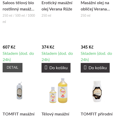
Saloos tělový bio
Erotický masážní
Masážní olej na
rostlinný masážní
olej Verana Růže
obličej Verana
olej RŮŽE
Růže
250 ml / 500 ml / 1000
250 ml
250 ml
ml
607 Kč
374 Kč
345 Kč
Skladem (dod. do
Skladem (dod. do
Skladem (dod. do
24h)
24h)
24h)
DETAIL
Do košíku
Do košíku
TOMFIT masážní
Tělový masážní
TOMFIT přírodní