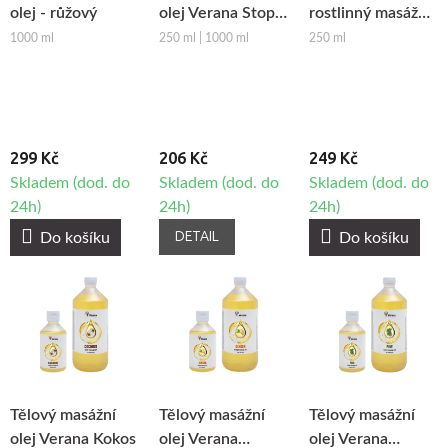
olej - růžový
olej Verana Stop
rostlinný masážní
Celulitidě
olej - růžový
1000 ml
250 ml | 1000 ml
250 ml
299 Kč
206 Kč
249 Kč
Skladem (dod. do
Skladem (dod. do
Skladem (dod. do
24h)
24h)
24h)
DETAIL
Do košíku
Do košíku
Tělový masážní
Tělový masážní
Tělový masážní
olej Verana Kokos
olej Verana
olej Verana