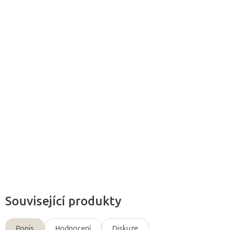
Můžeme doručit do:
11.8.2026
Přidat do košíku
Tělový peeling
Růže s himálajskou solí a přírodními oleji je
ideální
na hloubkové čištění
,
regeneraci
a
rozmazlování
pokožky
. Zanechává ji jemnou, hebkou a krásně provoněnou.
Detailní informace
Zeptat se
Související produkty
Popis
Hodnocení
Diskuze