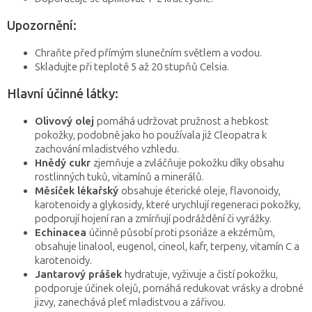
Upozornění:
Chraňte před přímým slunečním světlem a vodou.
Skladujte při teplotě 5 až 20 stupňů Celsia.
Hlavní účinné látky:
Olivový olej
pomáhá udržovat pružnost a hebkost
pokožky, podobně jako ho používala již Cleopatra k
zachování mladistvého vzhledu.
Hnědý cukr
zjemňuje a zvláčňuje pokožku díky obsahu
rostlinných tuků, vitamínů a minerálů.
Měsíček lékařský
obsahuje éterické oleje, flavonoidy,
karotenoidy a glykosidy, které urychlují regeneraci pokožky,
podporují hojení ran a zmírňují podráždění či vyrážky.
Echinacea
účinně působí proti psoriáze a ekzémům,
obsahuje linalool, eugenol, cineol, kafr, terpeny, vitamín C a
karotenoidy.
Jantarový prášek
hydratuje, vyživuje a čistí pokožku,
podporuje účinek olejů, pomáhá redukovat vrásky a drobné
jizvy, zanechává pleť mladistvou a zářivou.