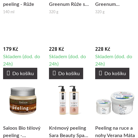
peeling - Růže
Greenum Růže se
Greenum
solí a aloe vera
Grapefruit se solí
140 ml
320 g
320 g
a aloe vera
179 Kč
228 Kč
228 Kč
Skladem (dod. do
Skladem (dod. do
Skladem (dod. do
24h)
24h)
24h)
Do košíku
Do košíku
Do košíku
Saloos Bio tělový
Krémový peeling
Peeling na ruce a
peeling -
Sara Beauty Spa -
nohy Verana Máta