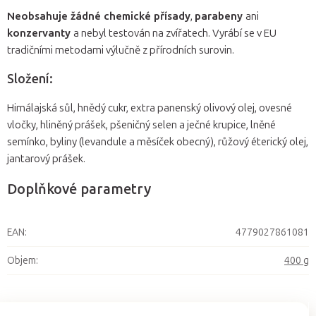
Neobsahuje žádné chemické přísady
,
parabeny
ani
konzervanty
a nebyl testován na zvířatech. Vyrábí se v EU
tradičními metodami výlučně z přírodních surovin.
Složení:
Himálajská sůl, hnědý cukr, extra panenský olivový olej, ovesné
vločky, hliněný prášek, pšeničný selen a ječné krupice, lněné
semínko, byliny (levandule a měsíček obecný), růžový éterický olej,
jantarový prášek.
Doplňkové parametry
EAN
:
4779027861081
Objem
:
400 g