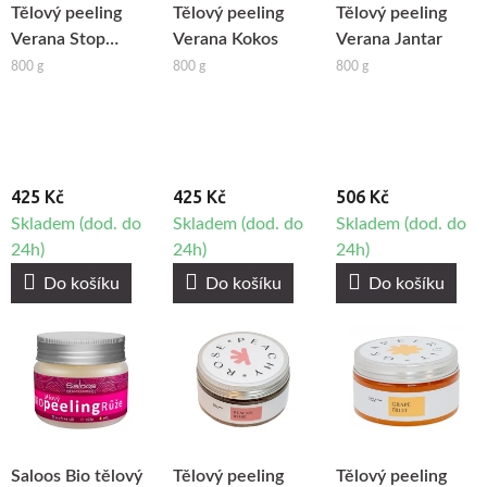
Tělový peeling
Tělový peeling
Tělový peeling
Verana Stop
Verana Kokos
Verana Jantar
Celulitidě
800 g
800 g
800 g
425 Kč
425 Kč
506 Kč
Skladem (dod. do
Skladem (dod. do
Skladem (dod. do
24h)
24h)
24h)
Do košíku
Do košíku
Do košíku
Saloos Bio tělový
Tělový peeling
Tělový peeling