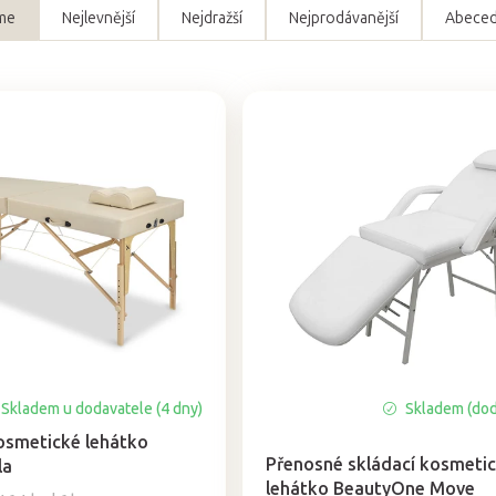
me
Nejlevnější
Nejdražší
Nejprodávanější
Abece
Skladem u dodavatele (4 dny)
Skladem (dod
Průměrné
hodnocení
osmetické lehátko
produktu
Přenosné skládací kosmeti
la
je
lehátko BeautyOne Move