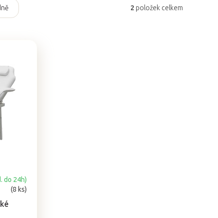
dně
2
položek celkem
. do 24h)
(8 ks)
cké