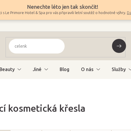
Nenechte léto jen tak skončit!
i s Le Primore Hotel & Spa pro vás připravili letní soutěž o hodnotné výhry.
Da
Beauty
Jiné
Blog
O nás
Služby
cí kosmetická křesla