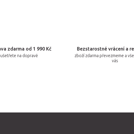
v
k
y
v
ý
p
va zdarma od 1 990 Kč
Bezstarostné vrácení a r
i
ušetřete na dopravě
zboží zdarma převezmeme a vše 
s
vás
u