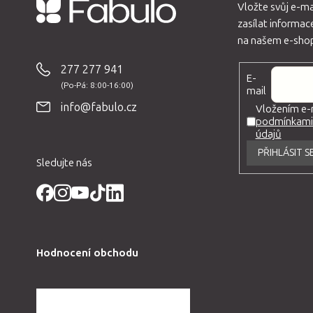
Vložte svůj e-m
zasílat informa
Z
na našem e-sho
á
p
277 277 941
E-
a
mail
t
info@fabulo.cz
Vložením e-m
podmínkami 
í
údajů
PŘIHLÁSIT S
Sledujte nás
Hodnocení obchodu
DALŠÍ HODNOCENÍ OBCHODU