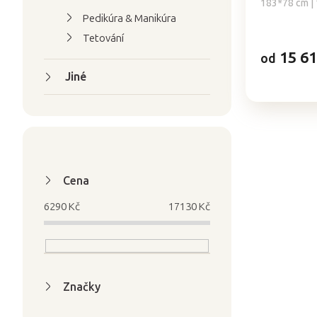
183*78 cm | 
Pedikúra & Manikúra
Tetování
15 61
od
Jiné
Cena
6290
Kč
17130
Kč
Značky