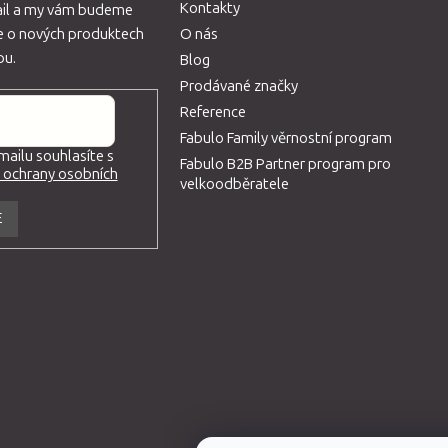
Kontakty
ail a my vám budeme
ce o nových produktech
O nás
pu.
Blog
Prodávané značky
Reference
Fabulo Family věrnostní program
ailu souhlasíte s
Fabulo B2B Partner program pro
ochrany osobních
velkoodběratele
E