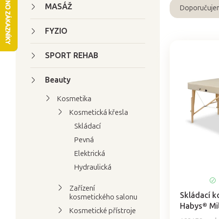
t
MASÁŽ
Doporučuje
Ř
r
a
a
FYZIO
z
n
e
SPORT REHAB
n
V
n
í
ý
í
Beauty
p
p
p
a
Kosmetika
i
r
n
Kosmetická křesla
s
o
e
Skládací
p
d
l
r
Pevná
u
o
Elektrická
k
d
t
Hydraulická
u
ů
Zařízení
k
Skládací k
kosmetického salonu
t
Habys® Mi
Kosmetické přístroje
ů