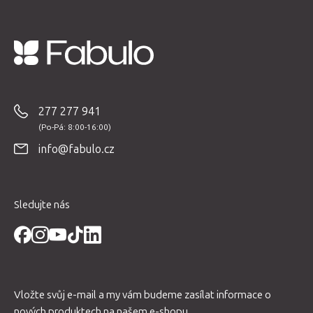
Z
á
p
277 277 941
a
t
info@fabulo.cz
í
Sledujte nás
Vložte svůj e-mail a my vám budeme zasílat informace o
nových produktech na našem e-shopu.