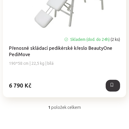
t
ů
Průměrné
Skladem (dod. do 24h)
(2 ks)
hodnocení
Přenosné skládací pedikérské křeslo BeautyOne
produktu
PediMove
je
5,0
190*58 cm | 22,5 kg | bílá
z
5
hvězdiček.
6 790 Kč
1
položek celkem
O
v
l