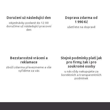
á
d
a
Doručení už následující den
Doprava zdarma od
c
1 990 Kč
objednávky podané do 12:00
doručíme už následující pracovní
ušetřete na dopravě
í
den
p
r
v
k
Bezstarostné vrácení a
Stejné podmínky platí jak
y
reklamace
pro firmy, tak i pro
v
soukromé osoby
zboží zdarma převezmeme a vše
vyřídíme za vás
u nás vždy nakupujete za
ý
korektních a transparentních
p
podmínek
i
s
u