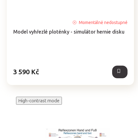
Průměrné
Momentálně nedostupné
hodnocení
Model vyhřezlé ploténky - simulátor hernie disku
produktu
je
5,0
z
5
hvězdiček.
3 590 Kč
High-contrast mode