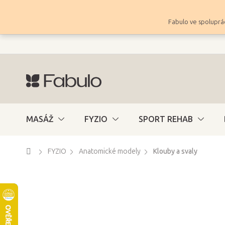
Přejít
na
Fabulo ve spoluprác
obsah
MASÁŽ
FYZIO
SPORT REHAB
Domů
FYZIO
Anatomické modely
Klouby a svaly