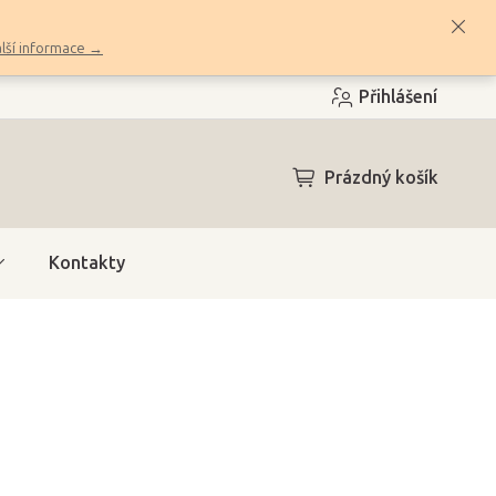
lší informace →
Přihlášení
NÁKUPNÍ
Prázdný košík
KOŠÍK
Kontakty
e (4 dny)