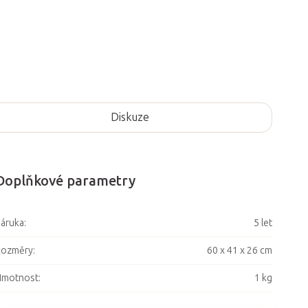
Diskuze
Doplňkové parametry
áruka
:
5 let
Rozměry
:
60 x 41 x 26 cm
Hmotnost
:
1 kg