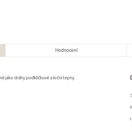
Hodnocení
ně jako dráhy podklíčkové a krční tepny.
Z