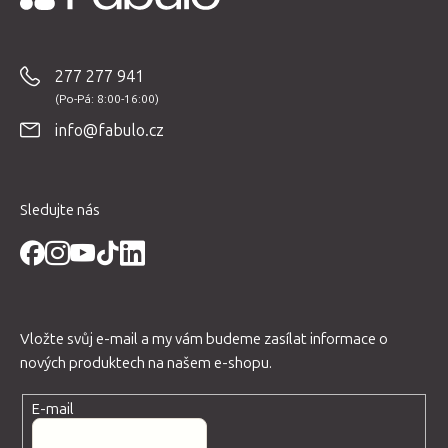
Z
á
p
277 277 941
a
t
info@fabulo.cz
í
Sledujte nás
Vložte svůj e-mail a my vám budeme zasílat informace o
nových produktech na našem e-shopu.
E-mail