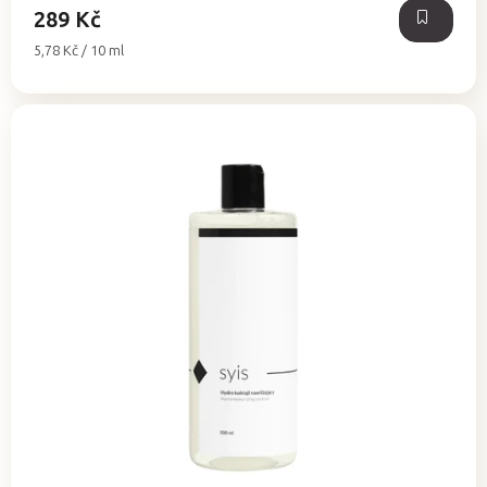
289 Kč
Měrná
5,78 Kč / 10 ml
cena: