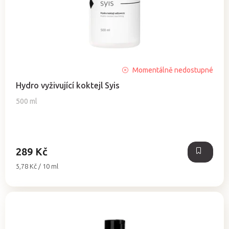
t
ů
Průměrné
Momentálně nedostupné
hodnocení
Hydro vyživující koktejl Syis
produktu
je
500 ml
5,0
z
5
hvězdiček.
289 Kč
Měrná
5,78 Kč / 10 ml
cena: