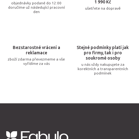
c
1 990 Kč
objednávky podané do 12:00
doručíme už následující pracovní
ušetřete na dopravě
í
den
p
r
v
k
Bezstarostné vrácení a
Stejné podmínky platí jak
y
reklamace
pro firmy, tak i pro
v
soukromé osoby
zboží zdarma převezmeme a vše
vyřídíme za vás
u nás vždy nakupujete za
ý
korektních a transparentních
p
podmínek
i
s
u