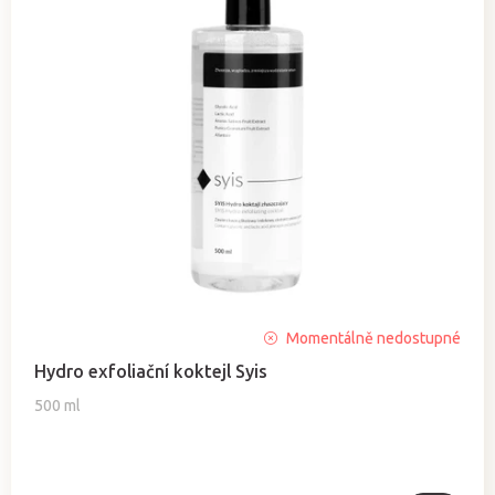
Průměrné
Momentálně nedostupné
hodnocení
Hydro exfoliační koktejl Syis
produktu
je
500 ml
4,8
z
5
hvězdiček.