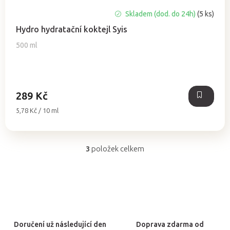
Průměrné
Skladem (dod. do 24h)
(5 ks)
hodnocení
Hydro hydratační koktejl Syis
produktu
je
500 ml
4,7
z
5
hvězdiček.
289 Kč
Měrná
5,78 Kč / 10 ml
cena:
3
položek celkem
O
v
l
á
d
a
Doručení už následující den
Doprava zdarma od