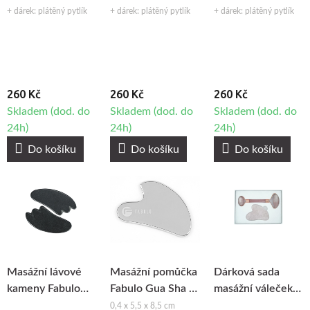
Fabulo sada -
Fabulo sada -
Fabulo sada -
+ dárek: plátěný pytlík
+ dárek: plátěný pytlík
+ dárek: plátěný pytlík
průhledné, 3ks
modré, 3ks
fialové, 3ks
260 Kč
260 Kč
260 Kč
Skladem (dod. do
Skladem (dod. do
Skladem (dod. do
24h)
24h)
24h)
Do košíku
Do košíku
Do košíku
Masážní lávové
Masážní pomůčka
Dárková sada
kameny Fabulo
Fabulo Gua Sha z
masážní váleček
Gua Sha, 2ks
nerezavějící oceli
na obličej a gua
0,4 x 5,5 x 8,5 cm