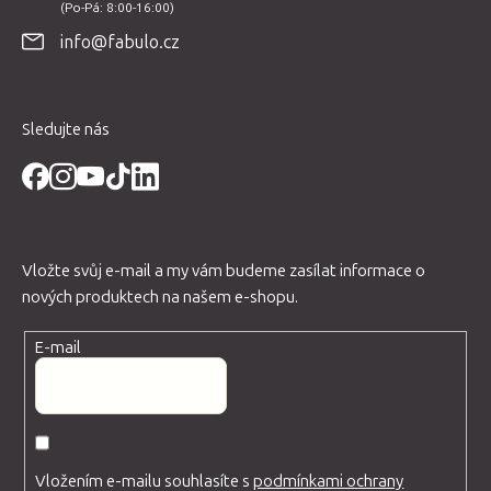
t
info@fabulo.cz
í
Sledujte nás
Vložte svůj e-mail a my vám budeme zasílat informace o
nových produktech na našem e-shopu.
E-mail
Vložením e-mailu souhlasíte s
podmínkami ochrany