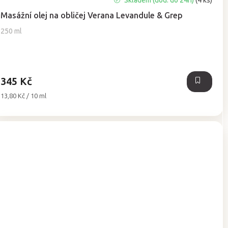
Skladem (dod. do 24h)
(4 ks)
hodnocení
Masážní olej na obličej Verana Levandule & Grep
produktu
je
250 ml
5,0
z
5
hvězdiček.
345 Kč
Měrná
13,80 Kč / 10 ml
cena: