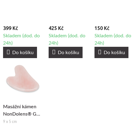
kámen - Jadeit
399 Kč
425 Kč
150 Kč
Skladem (dod. do
Skladem (dod. do
Skladem (dod. do
24h)
24h)
24h)
Do košíku
Do košíku
Do košíku
Masážní kámen
NonDolens® Gua
Sha srdce -
9 x 5 cm
Růženín