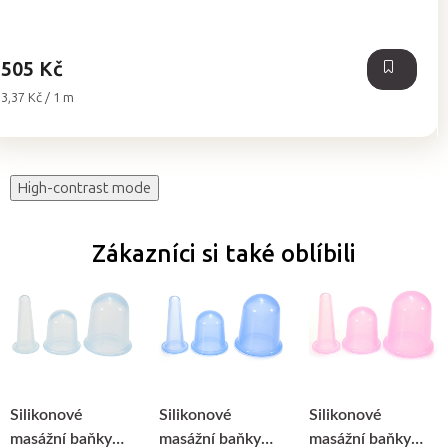
z
5
hvězdiček.
505 Kč
Měrná
3,37 Kč / 1 m
cena:
High-contrast mode
Zákazníci si také oblíbili
Silikonové
Silikonové
Silikonové
masážní baňky
masážní baňky
masážní baňky