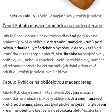
Stěrka Fabulo
- uvolňuje napjaté svaly, zmírňuje bolesti
Čepel Fabulo masážní pomůcka na maderoterapii
Fabulo Čepel je speciálně tvarovaná
dřevěná
pomůcka na
omlazení pokožky obličeje,
odstranění tmavých kruhů pod
očima
,
stimulaci lymfatického systému
a
detoxikaci
pleti.
Pomůcka ve tvaru čepele slouží
jako škrabka
na napjaté svaly
obličeje, krku, nohou a chodidel. Uvolňuje ztuhlé svaly, pomáhá
při rekonvalescenci a hojení ran měkkých tkání, odbourává
celulitidu, zmírňuje bolesti svalů a hlavy.
Fabulo Rybička na obličejovou maderoterapii
Fabulo Rybička je speciálně tvarovaná
dřevěná
masážní
pomůcka na omlazení pokožky obličeje,
odstranění tmavých
kruhů pod očima
,
stimulaci lymfatického systému
,
zlepšení
krevního oběhu
,
okysličení
a
detoxikaci
pleti. Multifunkční