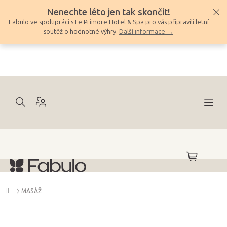
Přejít
Nenechte léto jen tak skončit!
na
Fabulo ve spolupráci s Le Primore Hotel & Spa pro vás připravili letní
obsah
soutěž o hodnotné výhry.
Další informace →
NÁKUPNÍ
KOŠÍK
Domů
MASÁŽ