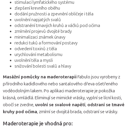
stimulaci lymfatického systému
zlepšení krevního oběhu
dodání pružnosti a zpevnění obličeje i těla
uvolnění napjatých svalů
odstranění tmavých kruhů a váčků pod očima
zmírnění projevů dvojité brady
minimalizaci známek únavy
redukci tuků a formování postavy
odvedení toxinů z těla
urychlování metabolismu
uvolnění těla a mysli
snižování bolesti svalů a hlavy
Masážní pomůcky na maderoterapii
Fabulo jsou vyrobeny z
přírodního kadidlového nebo santalového dřeva ošetřeného
voděodolným lakem. Po aplikaci maderoterapie je pokožka
krásná, omládlá. Eliminují se mimické vrásky, vyplní se lícní kosti,
obočí se zvedne,
uvolní se svalové napětí
,
odstraní se tmavé
kruhy pod očima
, zmírní se dvojitá brada, odstraní se vrásky.
Maderoterapie je vhodná pro: