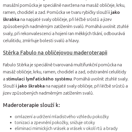
masážní pomůcka je speciálně navržena na masáž obličeje, krku,
ramen, chodidel a zad. Pomůcka ve tvaru rybičky slouží
i jako
škrabka
na napjaté svaly obličeje, při léčbě srůstů a jizev
způsobených nadměrným zatížením svalů. Pomáhá uvolnit ztuhlé
svaly, při rekonvalescenci a hojení ran měkkých tkání, odbourává
celulitidu, zmírňuje bolesti svalů a hlavy.
Stěrka Fabulo na obličejovou maderoterapii
Fabulo Stěrka je speciálně tvarovaná multifunkční pomůcka na
masáž obličeje, krku, ramen, chodidel a zad, odstranění celulitidy
a
stimulaci lymfatického systému
. Pomáhá uvolnit ztuhlé svaly.
Slouží
i jako škrabka
na napjaté svaly obličeje, při léčbě srůstů a
jizev způsobených nadměrným zatížením svalů.
Maderoterapie slouží k:
omlazení a udržení mladistvého vzhledu pokožky
tonizaci a zpevnění pokožky, snižuje otoky
eliminaci mimických vrásek a vrásek v okolí rtů a brady