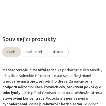
Zeptat se
Související produkty
Popis
Hodnocení
Diskuze
Maderoterapie
je
masážní technika
pocházející z Jižní Ameriky
- Brazílie a Kolumbie. Při maderoterapii se používají
různě
tvarované nástroje z přírodního dřeva
. Zaměřuje se na
podporu mikrocirkulace krevních cév
,
prokrvení pokožky
a
toku lymfy
. 100% přírodní způsob napomáhá
snižování stresu
a
zvyšování koncentrace
. Procedura je
neinvazivní
a
hypoalergenní
. Masáž je
relaxační
a
bezbolestná
. Je vysoce