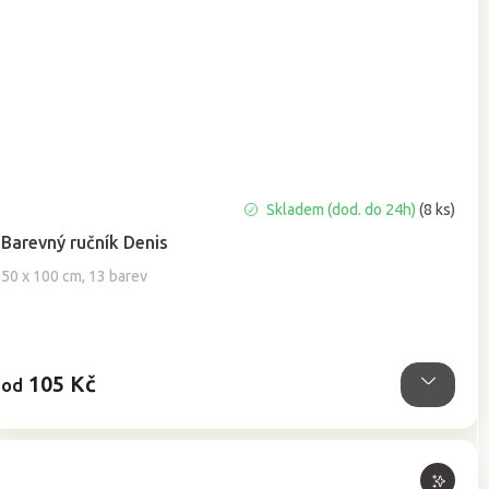
Průměrné
Skladem (dod. do 24h)
(8 ks)
hodnocení
Barevný ručník Denis
produktu
je
50 x 100 cm, 13 barev
5,0
z
5
hvězdiček.
105 Kč
od