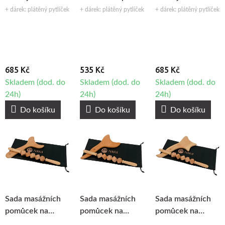
maderoterapii
chodidel Fabulo
maderoterapii
+ dárek: plátěný pytlíček
+ dárek: plátěný pytlíček
+ dárek: plátěný pytlíček
Fabulo Roller Set,
Therapy Set, 3ks
Fabulo Energetic
4ks
Set, 4ks
685 Kč
535 Kč
685 Kč
Skladem (dod. do
Skladem (dod. do
Skladem (dod. do
24h)
24h)
24h)
Do košíku
Do košíku
Do košíku
Sada masážních
Sada masážních
Sada masážních
pomůcek na
pomůcek na
pomůcek na
maderoterapii
maderoterapii
maderoterapii