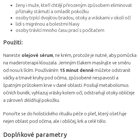
ženy i muže, kteří chtějí přirozeným způsobem eliminovat
příznaky stárnutí a omladit pokožku
osoby trpící dvojitou bradou, otoky a vráskami v okolí očí
lidi s migrénou a bolestmi hlavy
osoby trávící mnoho času prací s počítačem
Použití:
Naneste
olejové sérum
, ne krém, protože je nutné, aby pomůcka
na maderoterapii klouzala. Jemným tlakem masírujte ve směru
od nosu k lícím. Používáním
15 minut denně
můžete odstranit
váčky a tmavé kruhy pod očima, způsobené nespavostí a
špatným průtokem krve v dané oblasti. Posilují metabolismus
očních buněk, vyhlazuj vrásky kolem očí, odstraňují otoky obličeje
a zároveň zklidňují pokožku.
Ponořte se do holistického rituálu péče o pleť, který ošetřuje
nejen oblast pod očima, ale i obličej, krk a celé tělo.
Doplňkové parametry