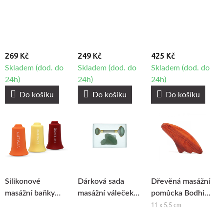
sha masážní
kámen - Růženín
269 Kč
249 Kč
425 Kč
Skladem (dod. do
Skladem (dod. do
Skladem (dod. do
24h)
24h)
24h)
Do košíku
Do košíku
Do košíku
Silikonové
Dárková sada
Dřevěná masážní
masážní baňky
masážní váleček
pomůcka Bodhi
Fabulo Trinity -
na obličej a gua
Gua Sha
11 x 5,5 cm
sada, 3ks
sha masážní