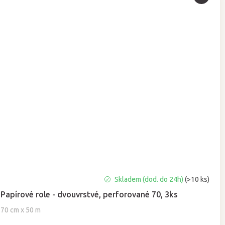
Průměrné
Skladem (dod. do 24h)
(>10 ks)
hodnocení
Papírové role - dvouvrstvé, perforované 70, 3ks
produktu
je
70 cm x 50 m
5,0