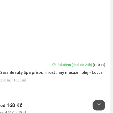
Průměrné
Skladem (dod. do 24h)
(>10 ks)
hodnocení
Sara Beauty Spa přírodní rostlinný masážní olej - Lotus
produktu
je
250 ml | 1000 ml
5,0
z
5
hvězdiček.
168 Kč
od
Měrná
od 4,30 Kč / 10 ml