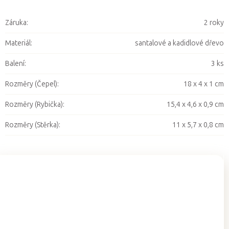
Záruka
:
2 roky
Materiál
:
santalové a kadidlové dřevo
Balení
:
3 ks
Rozměry (Čepel)
:
18 x 4 x 1 cm
Rozměry (Rybička)
:
15,4 x 4,6 x 0,9 cm
Rozměry (Stěrka)
:
11 x 5,7 x 0,8 cm