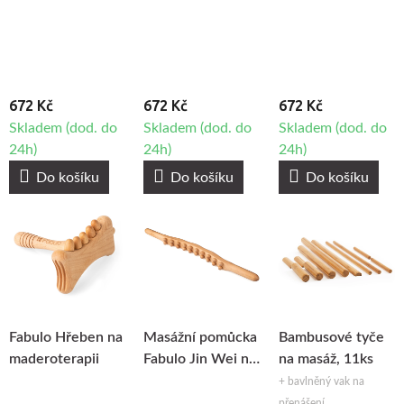
Fabulo MT03
Fabulo MT02
Fabulo MT01
672 Kč
672 Kč
672 Kč
Skladem (dod. do
Skladem (dod. do
Skladem (dod. do
24h)
24h)
24h)
Do košíku
Do košíku
Do košíku
Fabulo Hřeben na
Masážní pomůcka
Bambusové tyče
maderoterapii
Fabulo Jin Wei na
na masáž, 11ks
maderoterapii
+ bavlněný vak na
přenášení