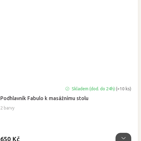
Průměrné
Skladem (dod. do 24h)
(>10 ks)
hodnocení
Podhlavník Fabulo k masážnímu stolu
produktu
je
2 barvy
5,0
z
5
hvězdiček.
650 Kč