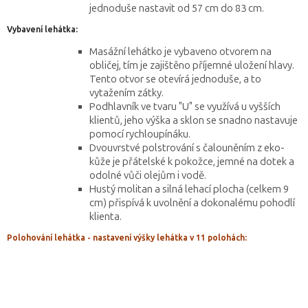
jednoduše nastavit od 57 cm do 83 cm.
Vybavení lehátka:
Masážní lehátko je vybaveno otvorem na
obličej, tím je zajištěno příjemné uložení hlavy.
Tento otvor se otevírá jednoduše, a to
vytažením zátky.
Podhlavník ve tvaru "U" se využívá u vyšších
klientů, jeho výška a sklon se snadno nastavuje
pomocí rychloupínáku.
Dvouvrstvé polstrování s čalouněním z eko-
kůže je přátelské k pokožce, jemné na dotek a
odolné vůči olejům i vodě.
Hustý molitan a silná lehací plocha (celkem 9
cm) přispívá k uvolnění a dokonalému pohodlí
klienta.
Polohování lehátka - nastavení výšky lehátka v 11 polohách: