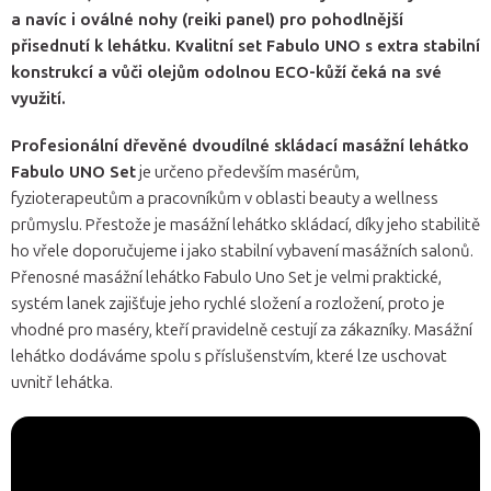
a navíc i oválné nohy (reiki panel) pro pohodlnější
přisednutí k lehátku. Kvalitní set Fabulo UNO s extra stabilní
konstrukcí a vůči olejům odolnou ECO-kůží čeká na své
využití.
Profesionální dřevěné dvoudílné skládací masážní lehátko
Fabulo UNO Set
je určeno především masérům,
fyzioterapeutům a pracovníkům v oblasti beauty a wellness
průmyslu. Přestože je masážní lehátko skládací, díky jeho stabilitě
ho vřele doporučujeme i jako stabilní vybavení masážních salonů.
Přenosné masážní lehátko Fabulo Uno Set je velmi praktické,
systém lanek zajišťuje jeho rychlé složení a rozložení, proto je
vhodné pro maséry, kteří pravidelně cestují za zákazníky. Masážní
lehátko dodáváme spolu s příslušenstvím, které lze uschovat
uvnitř lehátka.