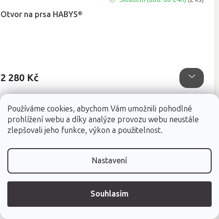
hodnocení
Otvor na prsa HABYS®
produktu
je
5,0
z
5
hvězdiček.
2 280 Kč
Používáme cookies, abychom Vám umožnili pohodlné
prohlížení webu a díky analýze provozu webu neustále
zlepšovali jeho funkce, výkon a použitelnost.
Nastavení
Souhlasím