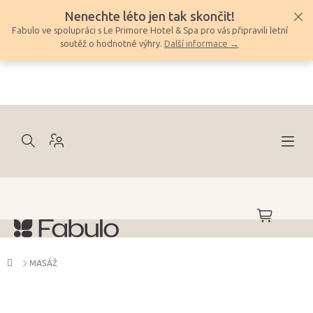
Přejít
Nenechte léto jen tak skončit!
na
Fabulo ve spolupráci s Le Primore Hotel & Spa pro vás připravili letní
obsah
soutěž o hodnotné výhry.
Další informace →
NÁKUPNÍ
KOŠÍK
Domů
MASÁŽ