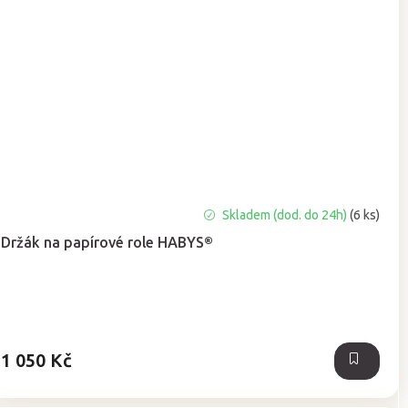
Průměrné
Skladem (dod. do 24h)
(6 ks)
hodnocení
Držák na papírové role HABYS®
produktu
je
5,0
z
5
hvězdiček.
1 050 Kč