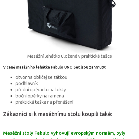
Masážní lehátko uložené v praktické tašce
V ceně masážního lehátka Fabulo UNO Set jsou zahrnuty:
otvor na obličej se zátkou
podhlavník
přední opěradlo na lokty
boční opěrky na ramena
praktická taška na přenášení
Zákazníci si k masážnímu stolu koupili také:
Masážní stoly Fabulo vyhovují evropským normám, byly