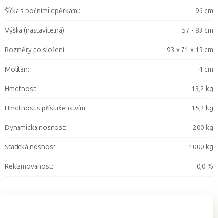
Šířka s bočními opěrkami
:
96 cm
Výška (nastavitelná)
:
57 - 83 cm
Rozměry po složení
:
93 x 71 x 18 cm
Molitan
:
4 cm
Hmotnost
:
13,2 kg
Hmotnost s příslušenstvím
:
15,2 kg
Dynamická nosnost
:
200 kg
Statická nosnost
:
1000 kg
Reklamovanost
:
0,0 %