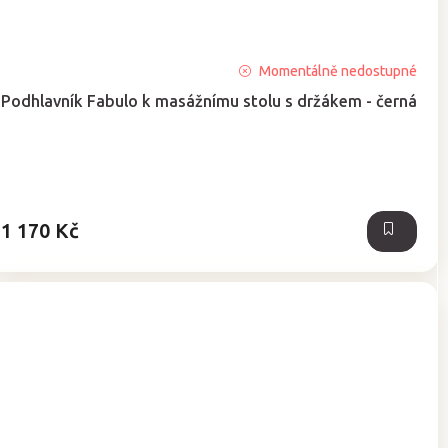
Průměrné
Momentálně nedostupné
hodnocení
Podhlavník Fabulo k masážnímu stolu s držákem - černá
produktu
je
5,0
z
5
hvězdiček.
1 170 Kč