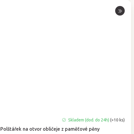
Průměrné
Skladem (dod. do 24h)
(>10 ks)
hodnocení
Polštářek na otvor obličeje z paměťové pěny
produktu