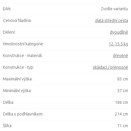
EAN
:
Zvolte variantu
Cenová hladina
:
zlatá střední cesta
Dělení
:
dvoudílné
Hmotnostní kategorie
:
12-15,5 kg
Konstrukce - materiál
:
dřevěné
Konstrukce - typ
:
skládací / přenosné
Maximální výška
:
83 cm
Minimální výška
:
57 cm
Délka
:
186 cm
Délka s podhlavníkem
:
214 cm
Šířka
:
71 cm