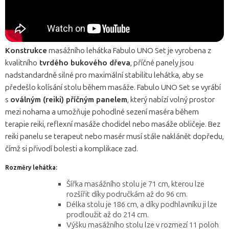
Konstrukce
masážního lehátka Fabulo UNO Set je vyrobena z
kvalitního
tvrdého bukového dřeva
, příčné panely jsou
nadstandardně silné pro maximální stabilitu lehátka, aby se
předešlo kolísání stolu během masáže. Fabulo UNO Set se vyrábí
s
oválným (reiki) příčným panelem
, který nabízí volný prostor
mezi nohama a umožňuje pohodlné sezení maséra během
terapie reiki, reflexní masáže chodidel nebo masáže obličeje. Bez
reiki panelu se terapeut nebo masér musí stále naklánět dopředu,
čímž si přivodí bolesti a komplikace zad.
Rozměry lehátka:
Šířka masážního stolu je 71 cm, kterou lze
rozšířit díky područkám až do 96 cm.
Délka stolu je 186 cm, a díky podhlavníku ji lze
prodloužit až do 214 cm.
Výšku masážního stolu lze v rozmezí 11 poloh